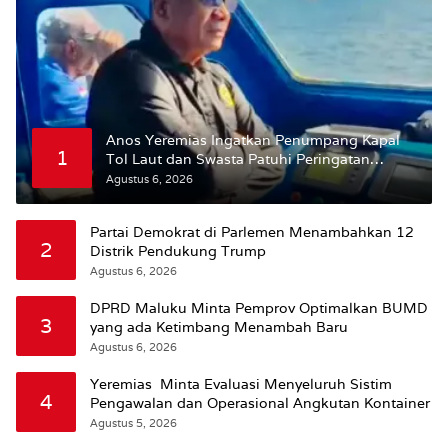
Anos Yeremias Ingatkan Penumpang Kapal
1
Tol Laut dan Swasta Patuhi Peringatan
BMKG
Agustus 6, 2026
Partai Demokrat di Parlemen Menambahkan 12
2
Distrik Pendukung Trump
Agustus 6, 2026
DPRD Maluku Minta Pemprov Optimalkan BUMD
3
yang ada Ketimbang Menambah Baru
Agustus 6, 2026
Yeremias Minta Evaluasi Menyeluruh Sistim
4
Pengawalan dan Operasional Angkutan Kontainer
Agustus 5, 2026