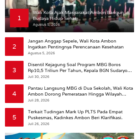
Wali Kota Ajak Masyarakat Ambon Bangun
1
Budaya Hidup Sehat
Agustus 5, 2026
Jangan Anggap Sepele, Wali Kota Ambon
2
Ingatkan Pentingnya Perencanaan Kesehatan
Agustus 5, 2026
Disentil Kejagung Soal Program MBG Boros
3
Rp10,5 Triliun Per Tahun, Kepala BGN Sudaryono
Beri Penjelasan
Juli 30, 2026
Pantau Langsung MBG di Dua Sekolah, Wali Kota
4
Ambon Dorong Pemerataan Hingga Wilayah
Leitimur Selatan
Juli 28, 2026
Terkait Tudingan Mark Up PLTS Pada Empat
5
Puskesmas, Kadinkes Ambon Beri Klarifikasi.
Juli 26, 2026