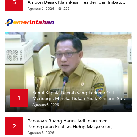
5
Ambon Desak Klarifikasi Presiden dan Imbau
Tunda Pengibaran Bendera Merah Putih Di
Agustus 1, 2026
223
Maluku.
Sentil Kepala Daerah yang Terkena OTT,
1
Mendagri: Mereka Bukan Anak Kemarin Sore
Agustus 6, 2026
Penataan Ruang Harus Jadi Instrumen
2
Peningkatan Kualitas Hidup Masyarakat,
Wattimena: Revisi RT-RW Ditetapkan Pemkot
Agustus 5, 2026