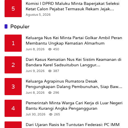
Komisi I DPRD Maluku Minta Baperjakat Seleksi
5
Ketat Calon Pejabat Termasuk Rekam Jejak
Hukum
Agustus 5, 2026
Populer
Keluarga Nus Kei Minta Partai Golkar Ambil Peran
1
Membantu Ungkap Kematian Almarhum
Juni 8, 2026
450
Dari Kasus Kematian Nus Kei Sistim Keamanan di
2
Bandara Karel Sadsuitubun Langgur
Dipertanyakan
Juni 9, 2026
387
Keluarga Agrapinus Rumatora Desak
3
Pengungkapan Dalang Pembunuhan, Siap Bawa
Kasus ke Komisi III DPR RI
Juni 8, 2026
296
Pemerintah Minta Warga Cari Kerja di Luar Negeri
4
Bantu Kurangi Angka Pengangguran
Juli 30, 2026
265
Dari Ujaran Rasis ke Tuntutan Federasi: PC IMM