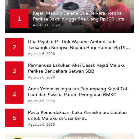
Kejati Maluku Dalami Dua Perkara Korupsi,
1
Periksa Saksi hingga Sita Uang Rp100 Juta
Agustus 6, 2026
Dua Pejabat PT Dok Waiame Ambon Jadi
2
Tersangka Korupsi, Negara Rugi Hampir Rp19
Miliar
Agustus 6, 2026
Permanusa Lakukan Aksi Desak Kejati Maluku
3
Periksa Bendahara Setwan SBB
Agustus 6, 2026
Anos Yeremias Ingatkan Penumpang Kapal Tol
4
Laut dan Swasta Patuhi Peringatan BMKG
Agustus 6, 2026
Pesta Kemerdekaan, Luka Kemiskinan: Catatan
5
untuk Maluku di Usia ke-81
Agustus 6, 2026