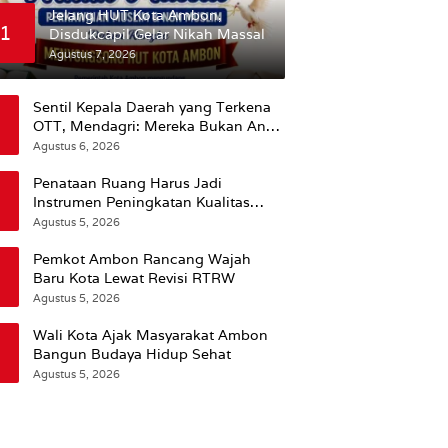
Jelang HUT Kota Ambon,
1
Disdukcapil Gelar Nikah Massal
Agustus 7, 2026
Sentil Kepala Daerah yang Terkena
OTT, Mendagri: Mereka Bukan Anak
Kemarin Sore
Agustus 6, 2026
Penataan Ruang Harus Jadi
Instrumen Peningkatan Kualitas
Hidup Masyarakat, Wattimena:
Agustus 5, 2026
Revisi RT-RW Ditetapkan Pemkot
Susun RDTR Sebagai Dasar Hukum
Pemkot Ambon Rancang Wajah
Baru Kota Lewat Revisi RTRW
Agustus 5, 2026
Wali Kota Ajak Masyarakat Ambon
Bangun Budaya Hidup Sehat
Agustus 5, 2026