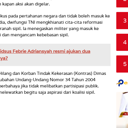
apan aksi akan digelar.
okus pada pertahanan negara dan tidak boleh masuk ke
3
a dia, dwifungsi TNI mengkhianati cita-cita reformasi
anah sipil. Ia menegaskan militer yang masuk ke
i dan mengancam kebebasan sipil.
4
dsus Febrie Adriansyah resmi ajukan dua
nya?
5
Hilang dan Korban Tindak Kekerasan (Kontras) Dimas
rubahan Undang-Undang Nomor 34 Tahun 2004
berbahaya jika tidak melibatkan partisipasi publik.
ewatkan begitu saja aspirasi dari koalisi sipil.