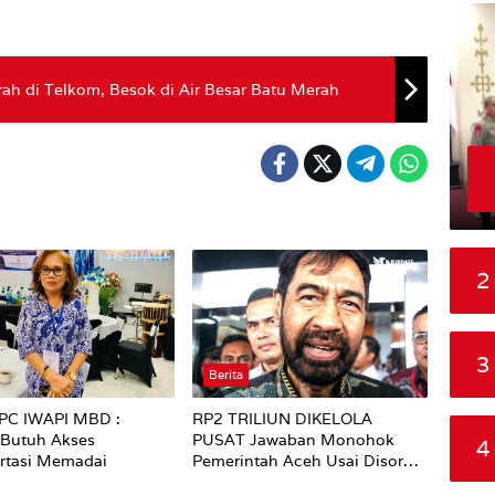
rah di Telkom, Besok di Air Besar Batu Merah
2
3
Berita
PC IWAPI MBD :
RP2 TRILIUN DIKELOLA
utuh Akses
PUSAT Jawaban Monohok
4
rtasi Memadai
Pemerintah Aceh Usai Disorot
Mentan Amran Soal Dana