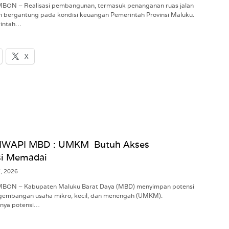
AMBON – Realisasi pembangunan, termasuk penanganan ruas jalan
h bergantung pada kondisi keuangan Pemerintah Provinsi Maluku.
rintah…
X
 IWAPI MBD : UMKM Butuh Akses
si Memadai
7, 2026
AMBON – Kabupaten Maluku Barat Daya (MBD) menyimpan potensi
gembangan usaha mikro, kecil, dan menengah (UMKM).
rnya potensi…