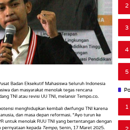
2
3
4
5
Pusat Badan Eksekutif Mahasiswa Seluruh Indonesia
Po
siwa dan masyarakat menolak tegas rencana
dang TNI atau revisi UU TNI, melansir Tempo.co.
1
potensi menghidupkan kembali dwifungsi TNI karena
anusia, dan masa depan reformasi. “Ayo turun ke
 DPR untuk menolak RUU TNI yang bertentangan dengan
am pernyataan kepada
Tempo
, Senin, 17 Maret 2025.
2