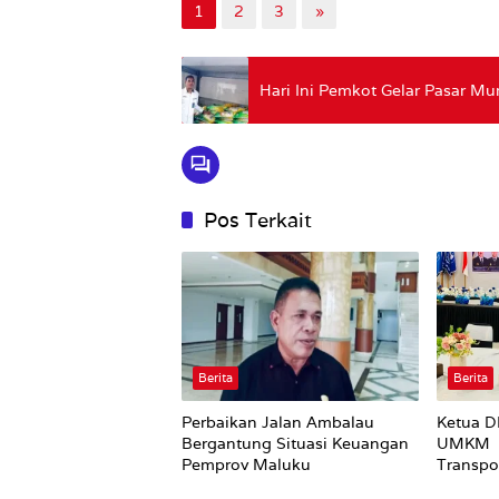
1
2
3
»
Hari Ini Pemkot Gelar Pasar Mu
Pos Terkait
Berita
Berita
Perbaikan Jalan Ambalau
Ketua D
Bergantung Situasi Keuangan
UMKM B
Pemprov Maluku
Transpo