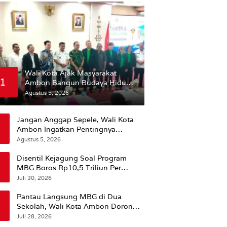
Wali Kota Ajak Masyarakat
1
Ambon Bangun Budaya Hidup
Sehat
Agustus 5, 2026
Jangan Anggap Sepele, Wali Kota
Ambon Ingatkan Pentingnya
Perencanaan Kesehatan
Agustus 5, 2026
Disentil Kejagung Soal Program
MBG Boros Rp10,5 Triliun Per
Tahun, Kepala BGN Sudaryono Beri
Juli 30, 2026
Penjelasan
Pantau Langsung MBG di Dua
Sekolah, Wali Kota Ambon Dorong
Pemerataan Hingga Wilayah
Juli 28, 2026
Leitimur Selatan