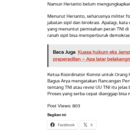
Namun Herianto belum mengungkapkan k
Menurut Herianto, seharusnya militer f
jabatan sipil dan birokrasi. Apalagi, kat
yang menuntut pemisahan peran TNI di r
ranah sipil bisa memperburuk demokras
Baca Juga
Kuasa hukum eks Jampi
praperadilan – Apa latar belakang
Ketua Koordinator Komisi untuk Orang 
Bagus Arya mengatakan Rancangan Pe
tentang TNI atau revisi UU TNI itu jelas 
Proses yang serba cepat dianggap bisa mel
Post Views:
803
Bagikan ini:
Facebook
X