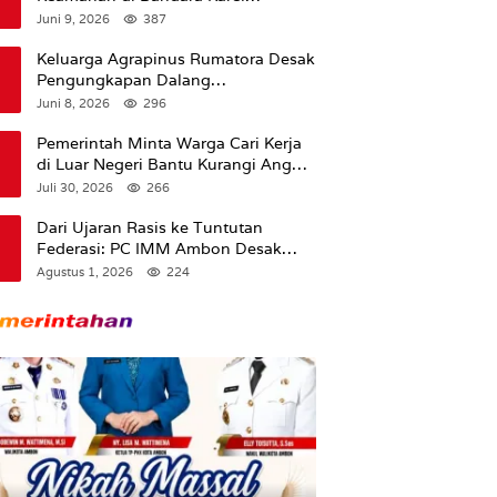
Sadsuitubun Langgur
Juni 9, 2026
387
Dipertanyakan
Keluarga Agrapinus Rumatora Desak
Pengungkapan Dalang
Pembunuhan, Siap Bawa Kasus ke
Juni 8, 2026
296
Komisi III DPR RI
Pemerintah Minta Warga Cari Kerja
di Luar Negeri Bantu Kurangi Angka
Pengangguran
Juli 30, 2026
266
Dari Ujaran Rasis ke Tuntutan
Federasi: PC IMM Ambon Desak
Klarifikasi Presiden dan Imbau
Agustus 1, 2026
224
Tunda Pengibaran Bendera Merah
Putih Di Maluku.