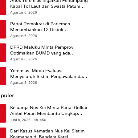
Anos Yeremias Ingatkan Penumpang
Kapal Tol Laut dan Swasta Patuhi
Peringatan BMKG
Agustus 6, 2026
Partai Demokrat di Parlemen
Menambahkan 12 Distrik
Pendukung Trump
Agustus 6, 2026
DPRD Maluku Minta Pemprov
Optimalkan BUMD yang ada
Ketimbang Menambah Baru
Agustus 6, 2026
Yeremias Minta Evaluasi
Menyeluruh Sistim Pengawalan dan
Operasional Angkutan Kontainer
Agustus 5, 2026
puler
Keluarga Nus Kei Minta Partai Golkar
Ambil Peran Membantu Ungkap
Kematian Almarhum
Juni 8, 2026
450
Dari Kasus Kematian Nus Kei Sistim
Keamanan di Bandara Karel