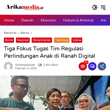
Langsung
ke
konten
Home
Daerah
Ekonomi
Hukum & Kriminal
Inter
Beranda
Berita
Berita
Nasional
Pemerintahan
Teknologi
Utama
Tiga Fokus Tugas Tim Regulasi
Perlindungan Anak di Ranah Digital
42
Arikamedianew
2 Min Baca
Februari 3, 2025