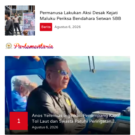
Permanusa Lakukan Aksi Desak Kejati
Maluku Periksa Bendahara Setwan SBB
Berita
Agustus 6, 2026
Anos Yeremias Ingatkan Penumpang Kapal
1
Tol Laut dan Swasta Patuhi Peringatan
BMKG
Agustus 6, 2026