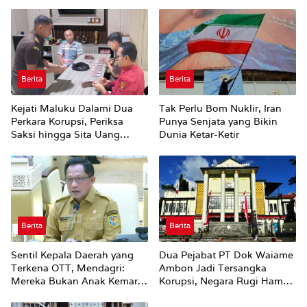
Berita
Berita
Kejati Maluku Dalami Dua
Tak Perlu Bom Nuklir, Iran
Perkara Korupsi, Periksa
Punya Senjata yang Bikin
Saksi hingga Sita Uang
Dunia Ketar-Ketir
Rp100 Juta
Berita
Berita
Sentil Kepala Daerah yang
Dua Pejabat PT Dok Waiame
Terkena OTT, Mendagri:
Ambon Jadi Tersangka
Mereka Bukan Anak Kemarin
Korupsi, Negara Rugi Hampir
Sore
Rp19 Miliar