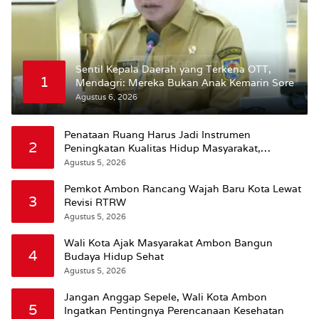
Sentil Kepala Daerah yang Terkena OTT,
1
Mendagri: Mereka Bukan Anak Kemarin Sore
Agustus 6, 2026
Penataan Ruang Harus Jadi Instrumen
2
Peningkatan Kualitas Hidup Masyarakat,
Wattimena: Revisi RT-RW Ditetapkan Pemkot
Agustus 5, 2026
Susun RDTR Sebagai Dasar Hukum
Pemkot Ambon Rancang Wajah Baru Kota Lewat
3
Revisi RTRW
Agustus 5, 2026
Wali Kota Ajak Masyarakat Ambon Bangun
4
Budaya Hidup Sehat
Agustus 5, 2026
Jangan Anggap Sepele, Wali Kota Ambon
5
Ingatkan Pentingnya Perencanaan Kesehatan