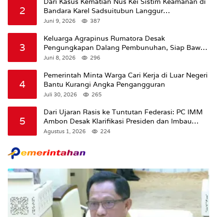
Dari Kasus Kematian Nus Kei Sistim Keamanan di
2
Bandara Karel Sadsuitubun Langgur
Dipertanyakan
Juni 9, 2026
387
Keluarga Agrapinus Rumatora Desak
3
Pengungkapan Dalang Pembunuhan, Siap Bawa
Kasus ke Komisi III DPR RI
Juni 8, 2026
296
Pemerintah Minta Warga Cari Kerja di Luar Negeri
4
Bantu Kurangi Angka Pengangguran
Juli 30, 2026
265
Dari Ujaran Rasis ke Tuntutan Federasi: PC IMM
5
Ambon Desak Klarifikasi Presiden dan Imbau
Tunda Pengibaran Bendera Merah Putih Di
Agustus 1, 2026
224
Maluku.