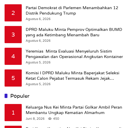
Partai Demokrat di Parlemen Menambahkan 12
2
Distrik Pendukung Trump
Agustus 6, 2026
DPRD Maluku Minta Pemprov Optimalkan BUMD
3
yang ada Ketimbang Menambah Baru
Agustus 6, 2026
Yeremias Minta Evaluasi Menyeluruh Sistim
4
Pengawalan dan Operasional Angkutan Kontainer
Agustus 5, 2026
Komisi I DPRD Maluku Minta Baperjakat Seleksi
5
Ketat Calon Pejabat Termasuk Rekam Jejak
Hukum
Agustus 5, 2026
Populer
Keluarga Nus Kei Minta Partai Golkar Ambil Peran
1
Membantu Ungkap Kematian Almarhum
Juni 8, 2026
450