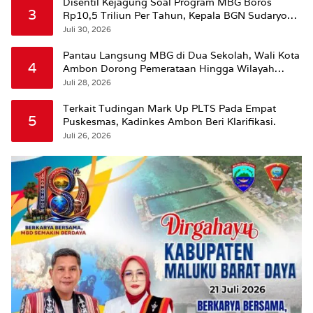
Disentil Kejagung Soal Program MBG Boros
3
Rp10,5 Triliun Per Tahun, Kepala BGN Sudaryono
Beri Penjelasan
Juli 30, 2026
Pantau Langsung MBG di Dua Sekolah, Wali Kota
4
Ambon Dorong Pemerataan Hingga Wilayah
Leitimur Selatan
Juli 28, 2026
Terkait Tudingan Mark Up PLTS Pada Empat
5
Puskesmas, Kadinkes Ambon Beri Klarifikasi.
Juli 26, 2026