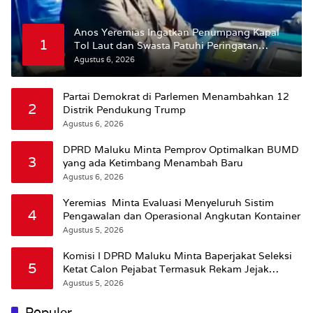
Anos Yeremias Ingatkan Penumpang Kapal
1
Tol Laut dan Swasta Patuhi Peringatan
BMKG
Agustus 6, 2026
Partai Demokrat di Parlemen Menambahkan 12
2
Distrik Pendukung Trump
Agustus 6, 2026
DPRD Maluku Minta Pemprov Optimalkan BUMD
3
yang ada Ketimbang Menambah Baru
Agustus 6, 2026
Yeremias Minta Evaluasi Menyeluruh Sistim
4
Pengawalan dan Operasional Angkutan Kontainer
Agustus 5, 2026
Komisi I DPRD Maluku Minta Baperjakat Seleksi
5
Ketat Calon Pejabat Termasuk Rekam Jejak
Hukum
Agustus 5, 2026
Populer