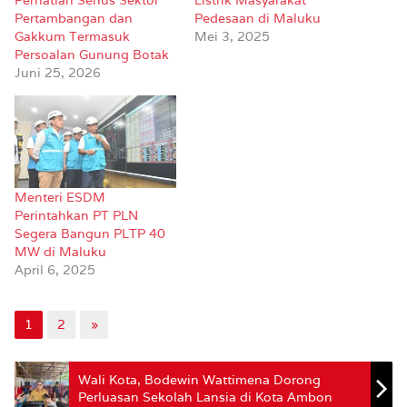
Pertambangan dan
Pedesaan di Maluku
Gakkum Termasuk
Mei 3, 2025
Persoalan Gunung Botak
Juni 25, 2026
Menteri ESDM
Perintahkan PT PLN
Segera Bangun PLTP 40
MW di Maluku
April 6, 2025
1
2
»
Wali Kota, Bodewin Wattimena Dorong
Perluasan Sekolah Lansia di Kota Ambon