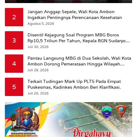
Jangan Anggap Sepele, Wali Kota Ambon
2
Ingatkan Pentingnya Perencanaan Kesehatan
Agustus 5, 2026
Disentil Kejagung Soal Program MBG Boros
3
Rp10,5 Triliun Per Tahun, Kepala BGN Sudaryono
Beri Penjelasan
Juli 30, 2026
Pantau Langsung MBG di Dua Sekolah, Wali Kota
4
Ambon Dorong Pemerataan Hingga Wilayah
Leitimur Selatan
Juli 28, 2026
Terkait Tudingan Mark Up PLTS Pada Empat
5
Puskesmas, Kadinkes Ambon Beri Klarifikasi.
Juli 26, 2026