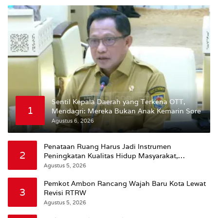
Sentil Kepala Daerah yang Terkena OTT,
1
Mendagri: Mereka Bukan Anak Kemarin Sore
Agustus 6, 2026
Penataan Ruang Harus Jadi Instrumen
2
Peningkatan Kualitas Hidup Masyarakat,
Wattimena: Revisi RT-RW Ditetapkan Pemkot
Agustus 5, 2026
Susun RDTR Sebagai Dasar Hukum
Pemkot Ambon Rancang Wajah Baru Kota Lewat
3
Revisi RTRW
Agustus 5, 2026