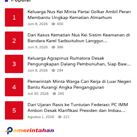
Keluarga Nus Kei Minta Partai Golkar Ambil Peran
1
Membantu Ungkap Kematian Almarhum
Juni 8, 2026
450
Dari Kasus Kematian Nus Kei Sistim Keamanan di
2
Bandara Karel Sadsuitubun Langgur
Dipertanyakan
Juni 9, 2026
386
Keluarga Agrapinus Rumatora Desak
3
Pengungkapan Dalang Pembunuhan, Siap Bawa
Kasus ke Komisi III DPR RI
Juni 8, 2026
294
Pemerintah Minta Warga Cari Kerja di Luar Negeri
4
Bantu Kurangi Angka Pengangguran
Juli 30, 2026
265
Dari Ujaran Rasis ke Tuntutan Federasi: PC IMM
5
Ambon Desak Klarifikasi Presiden dan Imbau
Tunda Pengibaran Bendera Merah Putih Di
Agustus 1, 2026
221
Maluku.