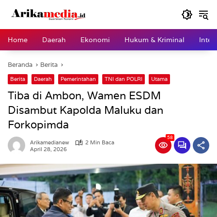
Langsung
ke
konten
Home
Daerah
Ekonomi
Hukum & Kriminal
Inter
Beranda
Berita
Berita
Daerah
Pemerintahan
TNI dan POLRI
Utama
Tiba di Ambon, Wamen ESDM
Disambut Kapolda Maluku dan
Forkopimda
58
Arikamedianew
2 Min Baca
April 28, 2026