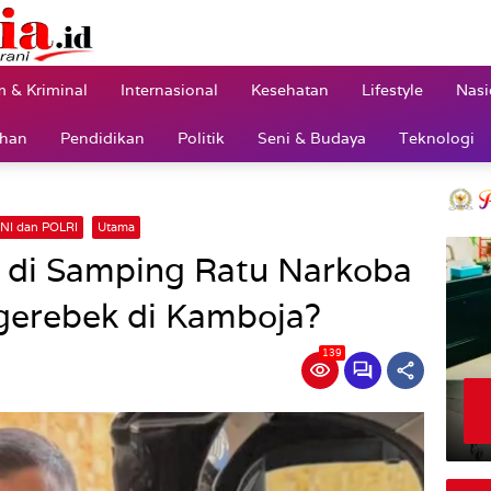
 & Kriminal
Internasional
Kesehatan
Lifestyle
Nasi
ahan
Pendidikan
Politik
Seni & Budaya
Teknologi
NI dan POLRI
Utama
us di Samping Ratu Narkoba
igerebek di Kamboja?
139