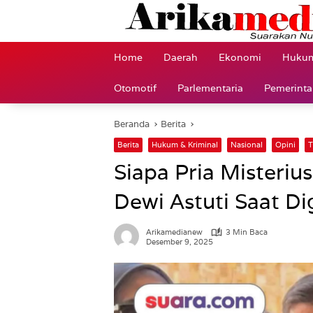
Langsung
ke
konten
Home
Daerah
Ekonomi
Hukum
Otomotif
Parlementaria
Pemerint
Beranda
Berita
Berita
Hukum & Kriminal
Nasional
Opini
T
Siapa Pria Misteri
Dewi Astuti Saat D
Arikamedianew
3 Min Baca
Desember 9, 2025