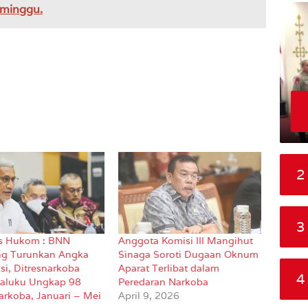
 minggu.
2
3
s Hukom : BNN
Anggota Komisi III Mangihut
ng Turunkan Angka
Sinaga Soroti Dugaan Oknum
si, Ditresnarkoba
Aparat Terlibat dalam
4
aluku Ungkap 98
Peredaran Narkoba
arkoba, Januari – Mei
April 9, 2026