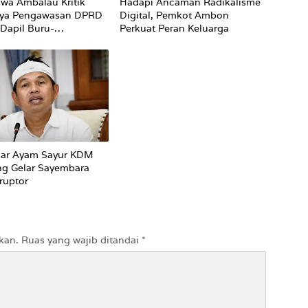
wa Ambalau Kritik
Hadapi Ancaman Radikalisme
ya Pengawasan DPRD
Digital, Pemkot Ambon
Dapil Buru-
Perkuat Peran Keluarga
Terhadap Proses
an Status Jalan
car Ayam Sayur KDM
ng Gelar Sayembara
ruptor
kan.
Ruas yang wajib ditandai
*