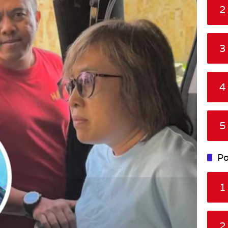
2
3
4
5
Po
1
2