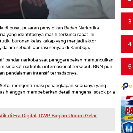
3
da di pusat pusaran penyidikan Badan Narkotika
ia yang identitasnya masih terkunci rapat ini
utik, buronan kelas kakap yang menjadi aktor
4
, dalam sebuah operasi senyap di Kamboja.
ami” bandar narkoba saat penggerebekan memunculkan
5
m sindikat narkotika internasional tersebut. BNN pun
an pendalaman intensif terhadapnya.
o Seto, mengonfirmasi penangkapan keduanya yang
masih enggan membeberkan detail mengenai sosok pria
stik di Era Digital, DWP Bagian Umum Gelar