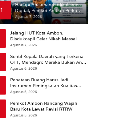
Hadapi Ancaman Radikalisme
1
Digital, Pemkot Ambon Perkuat
Peran Keluarga
Agustus 7, 2026
Jelang HUT Kota Ambon,
Disdukcapil Gelar Nikah Massal
Agustus 7, 2026
Sentil Kepala Daerah yang Terkena
OTT, Mendagri: Mereka Bukan Anak
Kemarin Sore
Agustus 6, 2026
Penataan Ruang Harus Jadi
Instrumen Peningkatan Kualitas
Hidup Masyarakat, Wattimena:
Agustus 5, 2026
Revisi RT-RW Ditetapkan Pemkot
Susun RDTR Sebagai Dasar Hukum
Pemkot Ambon Rancang Wajah
Baru Kota Lewat Revisi RTRW
Agustus 5, 2026