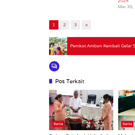
2024
Mei 30,
1
2
3
»
Pemkot Ambon Kembali Gelar Sa
Pos Terkait
Berita
Berita