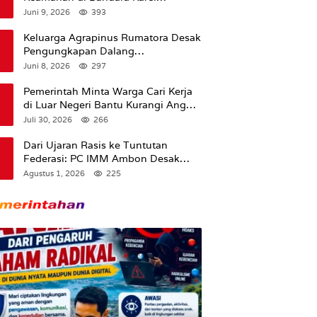
Sadsuitubun Langgur
Juni 9, 2026
393
Dipertanyakan
Keluarga Agrapinus Rumatora Desak
Pengungkapan Dalang
Pembunuhan, Siap Bawa Kasus ke
Juni 8, 2026
297
Komisi III DPR RI
Pemerintah Minta Warga Cari Kerja
di Luar Negeri Bantu Kurangi Angka
Pengangguran
Juli 30, 2026
266
Dari Ujaran Rasis ke Tuntutan
Federasi: PC IMM Ambon Desak
Klarifikasi Presiden dan Imbau
Agustus 1, 2026
225
Tunda Pengibaran Bendera Merah
Putih Di Maluku.