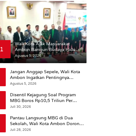
Wali Kota Ajak Masyarakat
1
Ambon Bangun Budaya Hidup
Sehat
Agustus 5, 2026
Jangan Anggap Sepele, Wali Kota
Ambon Ingatkan Pentingnya
Perencanaan Kesehatan
Agustus 5, 2026
Disentil Kejagung Soal Program
MBG Boros Rp10,5 Triliun Per
Tahun, Kepala BGN Sudaryono Beri
Juli 30, 2026
Penjelasan
Pantau Langsung MBG di Dua
Sekolah, Wali Kota Ambon Dorong
Pemerataan Hingga Wilayah
Juli 28, 2026
Leitimur Selatan