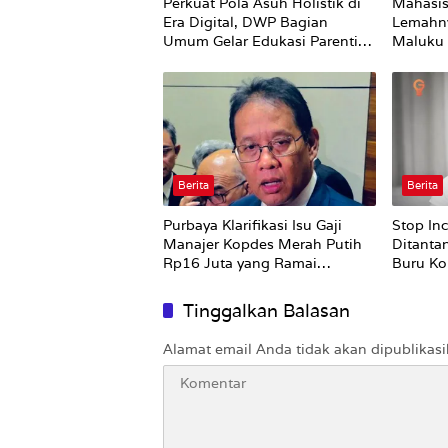
Perkuat Pola Asuh Holistik di
Mahasis
Era Digital, DWP Bagian
Lemahn
Umum Gelar Edukasi Parenting
Maluku 
Bagi Orang Tua
Bursel 
Perubah
Berita
Berita
Purbaya Klarifikasi Isu Gaji
Stop In
Manajer Kopdes Merah Putih
Ditanta
Rp16 Juta yang Ramai
Buru Ko
Dibahas Publik
Tinggalkan Balasan
Alamat email Anda tidak akan dipublikasi