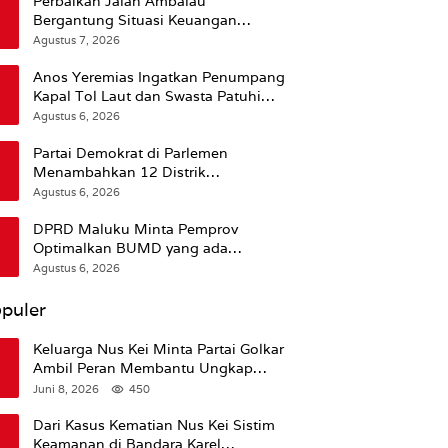
Perbaikan Jalan Ambalau
Bergantung Situasi Keuangan
Pemprov Maluku
Agustus 7, 2026
Anos Yeremias Ingatkan Penumpang
Kapal Tol Laut dan Swasta Patuhi
Peringatan BMKG
Agustus 6, 2026
Partai Demokrat di Parlemen
Menambahkan 12 Distrik
Pendukung Trump
Agustus 6, 2026
DPRD Maluku Minta Pemprov
Optimalkan BUMD yang ada
Ketimbang Menambah Baru
Agustus 6, 2026
puler
Keluarga Nus Kei Minta Partai Golkar
Ambil Peran Membantu Ungkap
Kematian Almarhum
Juni 8, 2026
450
Dari Kasus Kematian Nus Kei Sistim
Keamanan di Bandara Karel