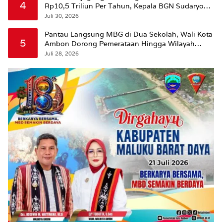
4
Rp10,5 Triliun Per Tahun, Kepala BGN Sudaryono
Beri Penjelasan
Juli 30, 2026
Pantau Langsung MBG di Dua Sekolah, Wali Kota
5
Ambon Dorong Pemerataan Hingga Wilayah
Leitimur Selatan
Juli 28, 2026