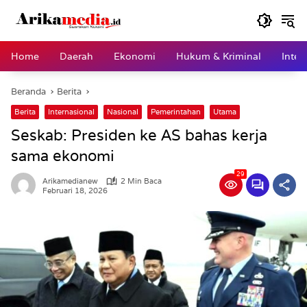
Langsung
ke
konten
Home
Daerah
Ekonomi
Hukum & Kriminal
Inter
Beranda
Berita
Berita
Internasional
Nasional
Pemerintahan
Utama
Seskab: Presiden ke AS bahas kerja
sama ekonomi
29
Arikamedianew
2 Min Baca
Februari 18, 2026