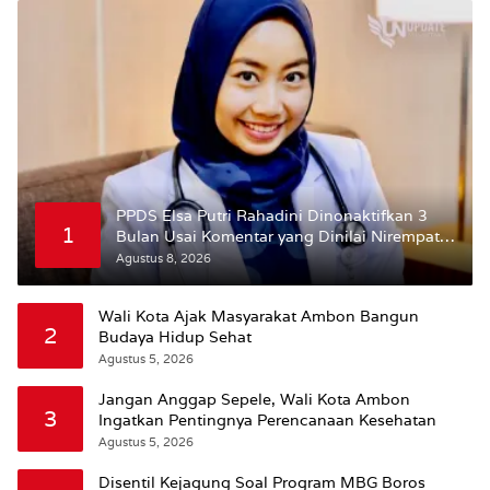
PPDS Elsa Putri Rahadini Dinonaktifkan 3
1
Bulan Usai Komentar yang Dinilai Nirempati
ke Pasien BPJS
Agustus 8, 2026
Wali Kota Ajak Masyarakat Ambon Bangun
2
Budaya Hidup Sehat
Agustus 5, 2026
Jangan Anggap Sepele, Wali Kota Ambon
3
Ingatkan Pentingnya Perencanaan Kesehatan
Agustus 5, 2026
Disentil Kejagung Soal Program MBG Boros