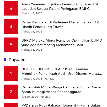
Anos Yeremias Ingatkan Penumpang Kapal Tol
3
Laut dan Swasta Patuhi Peringatan BMKG
Agustus 6, 2026
Partai Demokrat di Parlemen Menambahkan 12
4
Distrik Pendukung Trump
Agustus 6, 2026
DPRD Maluku Minta Pemprov Optimalkan BUMD
5
yang ada Ketimbang Menambah Baru
Agustus 6, 2026
Populer
RP2 TRILIUN DIKELOLA PUSAT Jawaban
1
Monohok Pemerintah Aceh Usai Disorot Mentan
Amran Soal Dana Pertanian
Agustus 7, 2026
822
Pemerintah Minta Warga Cari Kerja di Luar Negeri
2
Bantu Kurangi Angka Pengangguran
Juli 30, 2026
269
PPDS Elsa Putri Rahadini Dinonaktifkan 3 Bulan