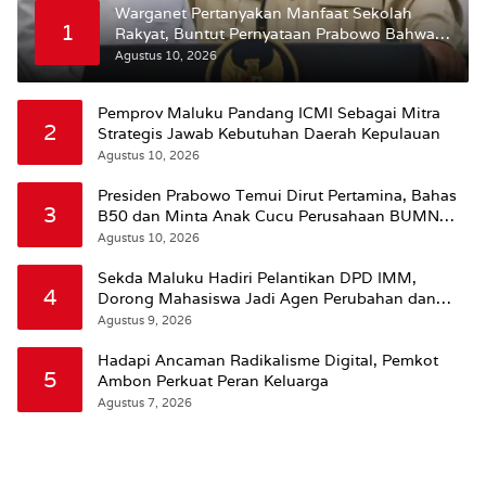
Warganet Pertanyakan Manfaat Sekolah
1
Rakyat, Buntut Pernyataan Prabowo Bahwa
Kecerdasan Bukan dari Sekolah
Agustus 10, 2026
Pemprov Maluku Pandang ICMI Sebagai Mitra
2
Strategis Jawab Kebutuhan Daerah Kepulauan
Agustus 10, 2026
Presiden Prabowo Temui Dirut Pertamina, Bahas
3
B50 dan Minta Anak Cucu Perusahaan BUMN
Dikurangi
Agustus 10, 2026
Sekda Maluku Hadiri Pelantikan DPD IMM,
4
Dorong Mahasiswa Jadi Agen Perubahan dan
Mitra Strategis Pemerintah
Agustus 9, 2026
Hadapi Ancaman Radikalisme Digital, Pemkot
5
Ambon Perkuat Peran Keluarga
Agustus 7, 2026