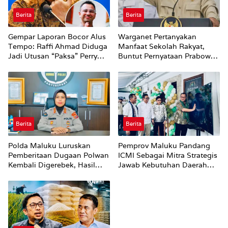
Berita
Berita
Gempar Laporan Bocor Alus
Warganet Pertanyakan
Tempo: Raffi Ahmad Diduga
Manfaat Sekolah Rakyat,
Jadi Utusan “Paksa” Perry
Buntut Pernyataan Prabowo
Warjiyo Mundur dari BI
Bahwa Kecerdasan Bukan
dari Sekolah
Berita
Berita
Polda Maluku Luruskan
Pemprov Maluku Pandang
Pemberitaan Dugaan Polwan
ICMI Sebagai Mitra Strategis
Kembali Digerebek, Hasil
Jawab Kebutuhan Daerah
Klarifikasi: Tidak Ditemukan
Kepulauan
Pria Lain di Dalam Kamar