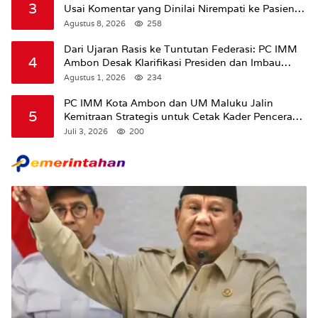
3
Usai Komentar yang Dinilai Nirempati ke Pasien
BPJS
Agustus 8, 2026
258
Dari Ujaran Rasis ke Tuntutan Federasi: PC IMM
4
Ambon Desak Klarifikasi Presiden dan Imbau
Tunda Pengibaran Bendera Merah Putih Di
Agustus 1, 2026
234
Maluku.
PC IMM Kota Ambon dan UM Maluku Jalin
5
Kemitraan Strategis untuk Cetak Kader Pencerah
Bangsa “Membangun Peradaban dari Kampus”
Juli 3, 2026
200