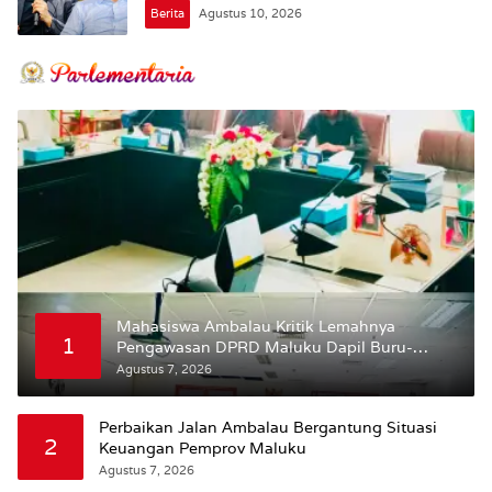
Berita
Agustus 10, 2026
Mahasiswa Ambalau Kritik Lemahnya
1
Pengawasan DPRD Maluku Dapil Buru-
Bursel Terhadap Proses Perubahan Status
Agustus 7, 2026
Jalan
Perbaikan Jalan Ambalau Bergantung Situasi
2
Keuangan Pemprov Maluku
Agustus 7, 2026