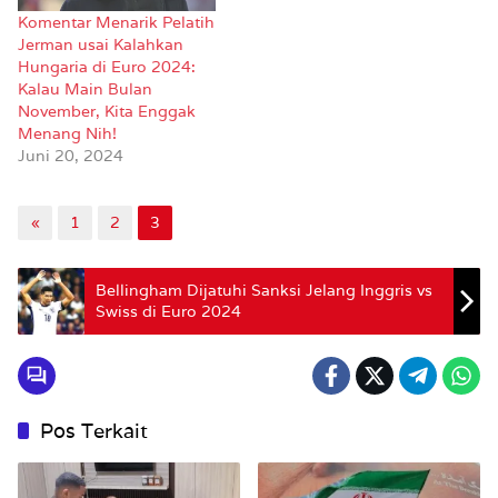
Komentar Menarik Pelatih
Jerman usai Kalahkan
Hungaria di Euro 2024:
Kalau Main Bulan
November, Kita Enggak
Menang Nih!
Juni 20, 2024
«
1
2
3
Bellingham Dijatuhi Sanksi Jelang Inggris vs
Swiss di Euro 2024
Pos Terkait