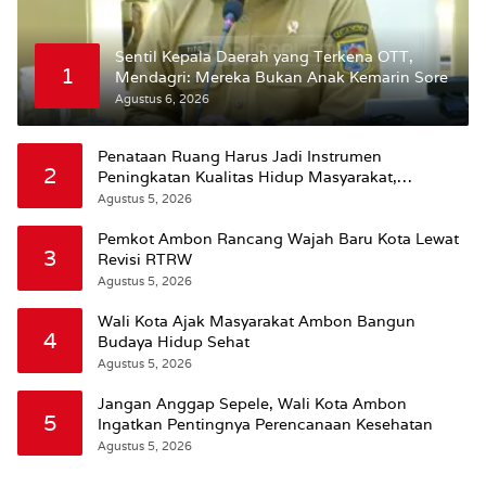
Sentil Kepala Daerah yang Terkena OTT,
1
Mendagri: Mereka Bukan Anak Kemarin Sore
Agustus 6, 2026
Penataan Ruang Harus Jadi Instrumen
2
Peningkatan Kualitas Hidup Masyarakat,
Wattimena: Revisi RT-RW Ditetapkan Pemkot
Agustus 5, 2026
Susun RDTR Sebagai Dasar Hukum
Pemkot Ambon Rancang Wajah Baru Kota Lewat
3
Revisi RTRW
Agustus 5, 2026
Wali Kota Ajak Masyarakat Ambon Bangun
4
Budaya Hidup Sehat
Agustus 5, 2026
Jangan Anggap Sepele, Wali Kota Ambon
5
Ingatkan Pentingnya Perencanaan Kesehatan
Agustus 5, 2026