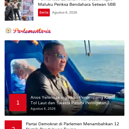
Maluku Periksa Bendahara Setwan SBB
Berita
Agustus 6, 2026
Anos Yeremias Ingatkan Penumpang Kapal
1
Tol Laut dan Swasta Patuhi Peringatan
BMKG
Agustus 6, 2026
Partai Demokrat di Parlemen Menambahkan 12
2