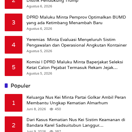
Distrik Pendukung Trump
Agustus 6, 2026
DPRD Maluku Minta Pemprov Optimalkan BUMD
3
yang ada Ketimbang Menambah Baru
Agustus 6, 2026
Yeremias Minta Evaluasi Menyeluruh Sistim
4
Pengawalan dan Operasional Angkutan Kontainer
Agustus 5, 2026
Komisi I DPRD Maluku Minta Baperjakat Seleksi
5
Ketat Calon Pejabat Termasuk Rekam Jejak
Hukum
Agustus 5, 2026
Populer
Keluarga Nus Kei Minta Partai Golkar Ambil Peran
1
Membantu Ungkap Kematian Almarhum
Juni 8, 2026
450
Dari Kasus Kematian Nus Kei Sistim Keamanan di
2
Bandara Karel Sadsuitubun Langgur
Dipertanyakan
Juni 9, 2026
387