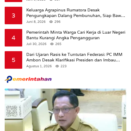
Keluarga Agrapinus Rumatora Desak
3
Pengungkapan Dalang Pembunuhan, Siap Bawa
Kasus ke Komisi III DPR RI
Juni 8, 2026
296
Pemerintah Minta Warga Cari Kerja di Luar Negeri
4
Bantu Kurangi Angka Pengangguran
Juli 30, 2026
265
Dari Ujaran Rasis ke Tuntutan Federasi: PC IMM
5
Ambon Desak Klarifikasi Presiden dan Imbau
Tunda Pengibaran Bendera Merah Putih Di
Agustus 1, 2026
223
Maluku.