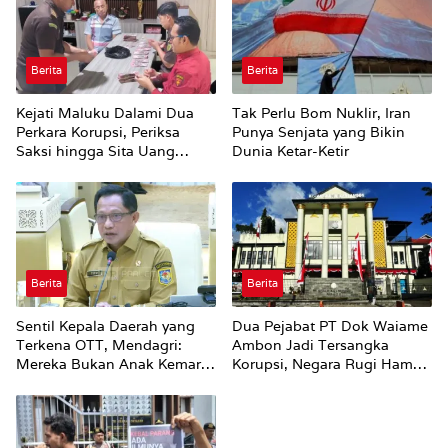
Berita
Berita
Kejati Maluku Dalami Dua
Tak Perlu Bom Nuklir, Iran
Perkara Korupsi, Periksa
Punya Senjata yang Bikin
Saksi hingga Sita Uang
Dunia Ketar-Ketir
Rp100 Juta
Berita
Berita
Sentil Kepala Daerah yang
Dua Pejabat PT Dok Waiame
Terkena OTT, Mendagri:
Ambon Jadi Tersangka
Mereka Bukan Anak Kemarin
Korupsi, Negara Rugi Hampir
Sore
Rp19 Miliar