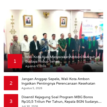
Wali Kota Ajak Masyarakat Ambon Bangun
1
Budaya Hidup Sehat
Agustus 5, 2026
Jangan Anggap Sepele, Wali Kota Ambon
2
Ingatkan Pentingnya Perencanaan Kesehatan
Agustus 5, 2026
Disentil Kejagung Soal Program MBG Boros
3
Rp10,5 Triliun Per Tahun, Kepala BGN Sudaryono
Beri Penjelasan
Juli 30, 2026