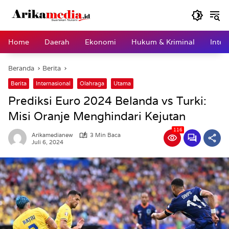
Langsung
ke
konten
Home
Daerah
Ekonomi
Hukum & Kriminal
Inter
Beranda
Berita
Berita
Internasional
Olahraga
Utama
Prediksi Euro 2024 Belanda vs Turki:
Misi Oranje Menghindari Kejutan
116
Arikamedianew
3 Min Baca
Juli 6, 2024