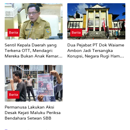
Berita
Berita
Sentil Kepala Daerah yang
Dua Pejabat PT Dok Waiame
Terkena OTT, Mendagri:
Ambon Jadi Tersangka
Mereka Bukan Anak Kemarin
Korupsi, Negara Rugi Hampir
Sore
Rp19 Miliar
Berita
Permanusa Lakukan Aksi
Desak Kejati Maluku Periksa
Bendahara Setwan SBB