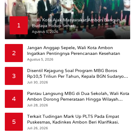
Wali Kota Ajak Masyarakat Ambon Bangun
1
Budaya Hidup Sehat
Agustus 5, 2026
Jangan Anggap Sepele, Wali Kota Ambon
2
Ingatkan Pentingnya Perencanaan Kesehatan
Agustus 5, 2026
Disentil Kejagung Soal Program MBG Boros
3
Rp10,5 Triliun Per Tahun, Kepala BGN Sudaryono
Beri Penjelasan
Juli 30, 2026
Pantau Langsung MBG di Dua Sekolah, Wali Kota
4
Ambon Dorong Pemerataan Hingga Wilayah
Leitimur Selatan
Juli 28, 2026
Terkait Tudingan Mark Up PLTS Pada Empat
5
Puskesmas, Kadinkes Ambon Beri Klarifikasi.
Juli 26, 2026