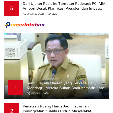
Dari Ujaran Rasis ke Tuntutan Federasi: PC IMM
5
Ambon Desak Klarifikasi Presiden dan Imbau
Tunda Pengibaran Bendera Merah Putih Di
Agustus 1, 2026
220
Maluku.
Sentil Kepala Daerah yang Terkena OTT,
1
Mendagri: Mereka Bukan Anak Kemarin Sore
Agustus 6, 2026
Penataan Ruang Harus Jadi Instrumen
2
Peningkatan Kualitas Hidup Masyarakat,