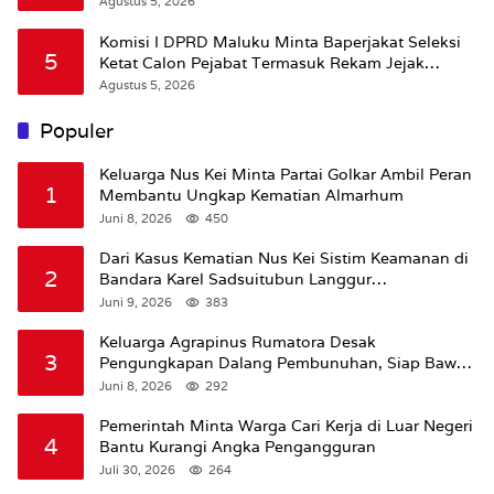
Agustus 5, 2026
Komisi I DPRD Maluku Minta Baperjakat Seleksi
5
Ketat Calon Pejabat Termasuk Rekam Jejak
Hukum
Agustus 5, 2026
Populer
Keluarga Nus Kei Minta Partai Golkar Ambil Peran
1
Membantu Ungkap Kematian Almarhum
Juni 8, 2026
450
Dari Kasus Kematian Nus Kei Sistim Keamanan di
2
Bandara Karel Sadsuitubun Langgur
Dipertanyakan
Juni 9, 2026
383
Keluarga Agrapinus Rumatora Desak
3
Pengungkapan Dalang Pembunuhan, Siap Bawa
Kasus ke Komisi III DPR RI
Juni 8, 2026
292
Pemerintah Minta Warga Cari Kerja di Luar Negeri
4
Bantu Kurangi Angka Pengangguran
Juli 30, 2026
264