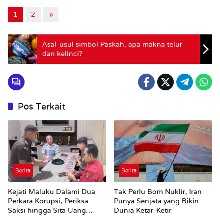
1
2
»
Asal-usul simbol Paskah, apa makna telur
dan kelinci?
Pos Terkait
Berita
Berita
Kejati Maluku Dalami Dua
Tak Perlu Bom Nuklir, Iran
Perkara Korupsi, Periksa
Punya Senjata yang Bikin
Saksi hingga Sita Uang
Dunia Ketar-Ketir
Rp100 Juta