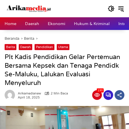
Langsung
ke
konten
Home
Daerah
Ekonomi
Hukum & Kriminal
Inter
Beranda
Berita
Berita
Daerah
Pendidikan
Utama
Plt Kadis Pendidikan Gelar Pertemuan
Bersama Kepsek dan Tenaga Pendidk
Se-Maluku, Lalukan Evaluasi
Menyeluruh
130
Arikamedianew
2 Min Baca
April 18, 2025