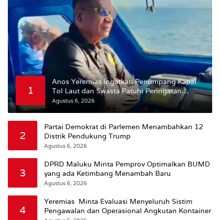
Anos Yeremias Ingatkan Penumpang Kapal
1
Tol Laut dan Swasta Patuhi Peringatan
BMKG
Agustus 6, 2026
Partai Demokrat di Parlemen Menambahkan 12
2
Distrik Pendukung Trump
Agustus 6, 2026
DPRD Maluku Minta Pemprov Optimalkan BUMD
3
yang ada Ketimbang Menambah Baru
Agustus 6, 2026
Yeremias Minta Evaluasi Menyeluruh Sistim
4
Pengawalan dan Operasional Angkutan Kontainer