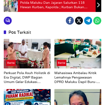
Polda Maluku Dan Jajaran Salurkan 118
Hewan Kurban, Kapolda ; Kurban Bukan
Sekadar Ritual, Tapi Wujud Pengabdian Polri
untuk Rakyat
Pos Terkait
Berita
Berita
Perkuat Pola Asuh Holistik di
Mahasiswa Ambalau Kritik
Era Digital, DWP Bagian
Lemahnya Pengawasan
Umum Gelar Edukasi
DPRD Maluku Dapil Buru-
Parenting Bagi Orang Tua
Bursel Terhadap Proses
Perubahan Status Jalan