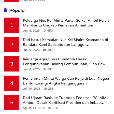
Populer
Keluarga Nus Kei Minta Partai Golkar Ambil Peran
1
Membantu Ungkap Kematian Almarhum
Juni 8, 2026
450
Dari Kasus Kematian Nus Kei Sistim Keamanan di
2
Bandara Karel Sadsuitubun Langgur
Dipertanyakan
Juni 9, 2026
393
Keluarga Agrapinus Rumatora Desak
3
Pengungkapan Dalang Pembunuhan, Siap Bawa
Kasus ke Komisi III DPR RI
Juni 8, 2026
297
Pemerintah Minta Warga Cari Kerja di Luar Negeri
4
Bantu Kurangi Angka Pengangguran
Juli 30, 2026
266
Dari Ujaran Rasis ke Tuntutan Federasi: PC IMM
5
Ambon Desak Klarifikasi Presiden dan Imbau
Tunda Pengibaran Bendera Merah Putih Di
Agustus 1, 2026
226
Maluku.