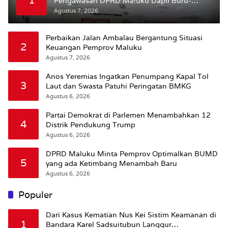
1
Pengawasan DPRD Maluku Dapil Buru-
Bursel Terhadap Proses Perubahan Status
Agustus 7, 2026
Jalan
Perbaikan Jalan Ambalau Bergantung Situasi
2
Keuangan Pemprov Maluku
Agustus 7, 2026
Anos Yeremias Ingatkan Penumpang Kapal Tol
3
Laut dan Swasta Patuhi Peringatan BMKG
Agustus 6, 2026
Partai Demokrat di Parlemen Menambahkan 12
4
Distrik Pendukung Trump
Agustus 6, 2026
DPRD Maluku Minta Pemprov Optimalkan BUMD
5
yang ada Ketimbang Menambah Baru
Agustus 6, 2026
Populer
Dari Kasus Kematian Nus Kei Sistim Keamanan di
1
Bandara Karel Sadsuitubun Langgur