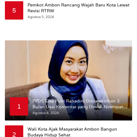
Pemkot Ambon Rancang Wajah Baru Kota Lewat
5
Revisi RTRW
Agustus 5, 2026
PPDS Elsa Putri Rahadini Dinonaktifkan 3
1
Bulan Usai Komentar yang Dinilai Nirempati
ke Pasien BPJS
Agustus 8, 2026
Wali Kota Ajak Masyarakat Ambon Bangun
2
Budaya Hidup Sehat