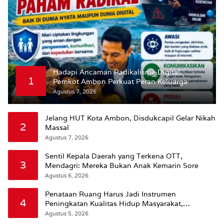
Hadapi Ancaman Radikalisme Digital,
1
Pemkot Ambon Perkuat Peran Keluarga
Agustus 7, 2026
Jelang HUT Kota Ambon, Disdukcapil Gelar Nikah
2
Massal
Agustus 7, 2026
Sentil Kepala Daerah yang Terkena OTT,
3
Mendagri: Mereka Bukan Anak Kemarin Sore
Agustus 6, 2026
Penataan Ruang Harus Jadi Instrumen
4
Peningkatan Kualitas Hidup Masyarakat,
Wattimena: Revisi RT-RW Ditetapkan Pemkot
Agustus 5, 2026
Susun RDTR Sebagai Dasar Hukum