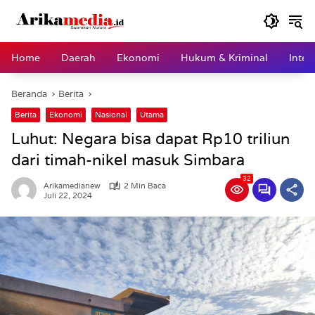
Langsung
ke
konten
Home
Daerah
Ekonomi
Hukum & Kriminal
Inter
Beranda
Berita
Berita
Ekonomi
Nasional
Utama
Luhut: Negara bisa dapat Rp10 triliun
dari timah-nikel masuk Simbara
32
Arikamedianew
2 Min Baca
Juli 22, 2024