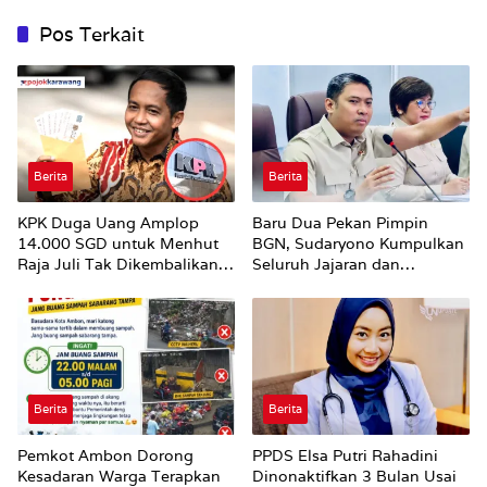
Pos Terkait
Berita
Berita
KPK Duga Uang Amplop
Baru Dua Pekan Pimpin
14.000 SGD untuk Menhut
BGN, Sudaryono Kumpulkan
Raja Juli Tak Dikembalikan
Seluruh Jajaran dan
Utuh
Umumkan ‘Kertas Putih’
Pungli dan Pemerasan
Supplier harus Berhenti
Sekarang
Berita
Berita
Pemkot Ambon Dorong
PPDS Elsa Putri Rahadini
Kesadaran Warga Terapkan
Dinonaktifkan 3 Bulan Usai