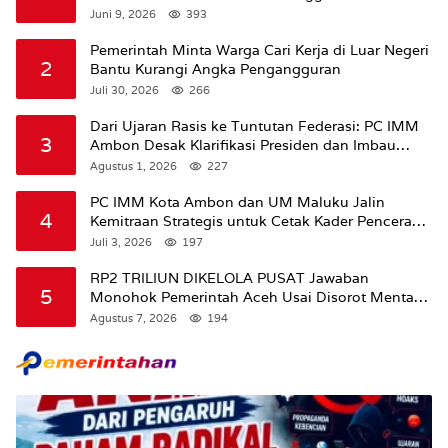
Dipertanyakan
Juni 9, 2026
393
Pemerintah Minta Warga Cari Kerja di Luar Negeri
2
Bantu Kurangi Angka Pengangguran
Juli 30, 2026
266
Dari Ujaran Rasis ke Tuntutan Federasi: PC IMM
3
Ambon Desak Klarifikasi Presiden dan Imbau
Tunda Pengibaran Bendera Merah Putih Di
Agustus 1, 2026
227
Maluku.
PC IMM Kota Ambon dan UM Maluku Jalin
4
Kemitraan Strategis untuk Cetak Kader Pencerah
Bangsa “Membangun Peradaban dari Kampus”
Juli 3, 2026
197
RP2 TRILIUN DIKELOLA PUSAT Jawaban
5
Monohok Pemerintah Aceh Usai Disorot Mentan
Amran Soal Dana Pertanian
Agustus 7, 2026
194