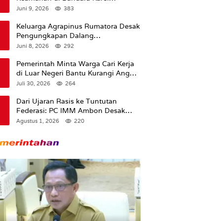
Sadsuitubun Langgur
Juni 9, 2026
383
Dipertanyakan
Keluarga Agrapinus Rumatora Desak
Pengungkapan Dalang
Pembunuhan, Siap Bawa Kasus ke
Juni 8, 2026
292
Komisi III DPR RI
Pemerintah Minta Warga Cari Kerja
di Luar Negeri Bantu Kurangi Angka
Pengangguran
Juli 30, 2026
264
Dari Ujaran Rasis ke Tuntutan
Federasi: PC IMM Ambon Desak
Klarifikasi Presiden dan Imbau
Agustus 1, 2026
220
Tunda Pengibaran Bendera Merah
Putih Di Maluku.