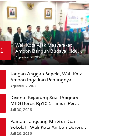
Wali Kota Ajak Masyarakat
1
Ambon Bangun Budaya Hidup
Sehat
Agustus 5, 2026
Jangan Anggap Sepele, Wali Kota
Ambon Ingatkan Pentingnya
Perencanaan Kesehatan
Agustus 5, 2026
Disentil Kejagung Soal Program
MBG Boros Rp10,5 Triliun Per
Tahun, Kepala BGN Sudaryono Beri
Juli 30, 2026
Penjelasan
Pantau Langsung MBG di Dua
Sekolah, Wali Kota Ambon Dorong
Pemerataan Hingga Wilayah
Juli 28, 2026
Leitimur Selatan