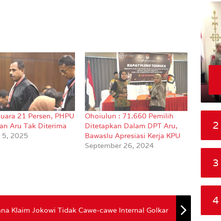
 Suara 21 Persen, PHPU
Ohoiulun : 71.660 Pemilih
2
an Aru Tak Diterima
Ditetapkan Dalam DPT Aru,
i 5, 2025
Bawaslu Apresiasi Kerja KPU
September 26, 2024
3
4
ana Klaim Jokowi Tidak Cawe-cawe Internal Golkar