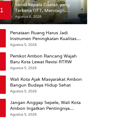
Sentil Kepala Daerah yang
1
Terkena OTT, Mendagri:
Mereka Bukan Anak Kemarin
Agustus 6, 2026
Sore
Penataan Ruang Harus Jadi
Instrumen Peningkatan Kualitas
Hidup Masyarakat, Wattimena:
Agustus 5, 2026
Revisi RT-RW Ditetapkan Pemkot
Susun RDTR Sebagai Dasar Hukum
Pemkot Ambon Rancang Wajah
Baru Kota Lewat Revisi RTRW
Agustus 5, 2026
Wali Kota Ajak Masyarakat Ambon
Bangun Budaya Hidup Sehat
Agustus 5, 2026
Jangan Anggap Sepele, Wali Kota
Ambon Ingatkan Pentingnya
Perencanaan Kesehatan
Agustus 5, 2026