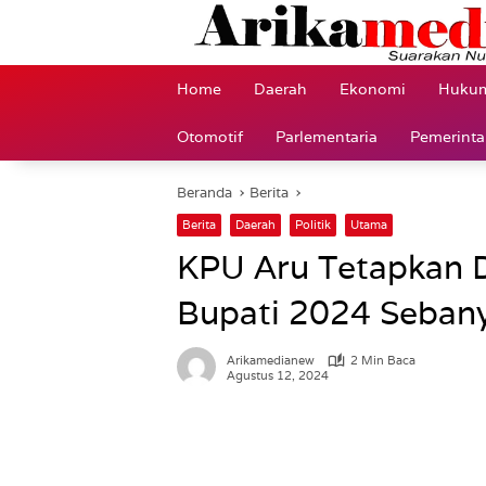
Langsung
ke
konten
Home
Daerah
Ekonomi
Hukum
Otomotif
Parlementaria
Pemerint
Beranda
Berita
Berita
Daerah
Politik
Utama
KPU Aru Tetapkan 
Bupati 2024 Sebany
Arikamedianew
2 Min Baca
Agustus 12, 2024