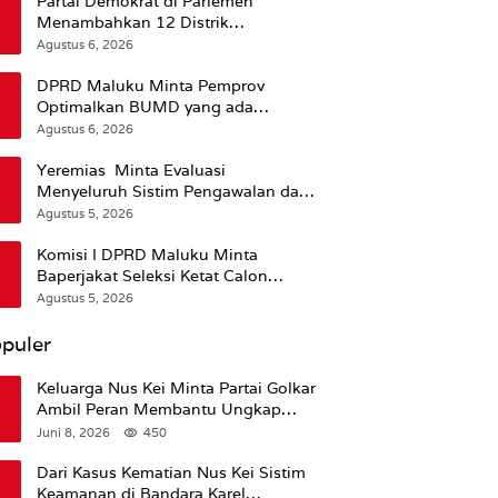
Partai Demokrat di Parlemen
Menambahkan 12 Distrik
Pendukung Trump
Agustus 6, 2026
DPRD Maluku Minta Pemprov
Optimalkan BUMD yang ada
Ketimbang Menambah Baru
Agustus 6, 2026
Yeremias Minta Evaluasi
Menyeluruh Sistim Pengawalan dan
Operasional Angkutan Kontainer
Agustus 5, 2026
Komisi I DPRD Maluku Minta
Baperjakat Seleksi Ketat Calon
Pejabat Termasuk Rekam Jejak
Agustus 5, 2026
Hukum
puler
Keluarga Nus Kei Minta Partai Golkar
Ambil Peran Membantu Ungkap
Kematian Almarhum
Juni 8, 2026
450
Dari Kasus Kematian Nus Kei Sistim
Keamanan di Bandara Karel