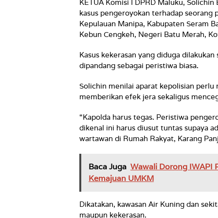
KETUA Komisi I DPRD Maluku, Solichin
kasus pengeroyokan terhadap seorang 
Kepulauan Manipa, Kabupaten Seram Bagi
Kebun Cengkeh, Negeri Batu Merah, K
Kasus kekerasan yang diduga dilakukan 
dipandang sebagai peristiwa biasa.
Solichin menilai aparat kepolisian perl
memberikan efek jera sekaligus menceg
“Kapolda harus tegas. Peristiwa penger
dikenal ini harus diusut tuntas supaya a
wartawan di Rumah Rakyat, Karang Panj
Baca Juga
Wawali Dorong IWAPI P
Kemajuan UMKM
Dikatakan, kawasan Air Kuning dan sekita
maupun kekerasan.