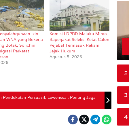
enyalahgunaan Izin
Komisi I DPRD Maluku Minta
an WNA yang Bekerja
Baperjakat Seleksi Ketat Calon
ng Botak, Solichin
Pejabat Termasuk Rekam
igrasi Perketat
Jejak Hukum
asan
Agustus 5, 2026
 2026
2
3
 Pendekatan Persuasif, Lewerissa : Penting Jaga
4