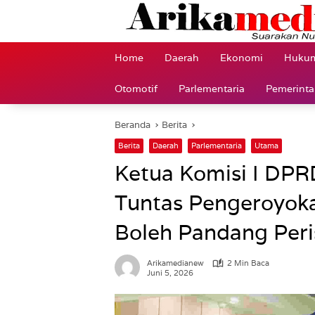
Langsung
ke
konten
Home
Daerah
Ekonomi
Hukum
Otomotif
Parlementaria
Pemerint
Beranda
Berita
Berita
Daerah
Parlementaria
Utama
Ketua Komisi I DPR
Tuntas Pengeroyok
Boleh Pandang Peri
Arikamedianew
2 Min Baca
Juni 5, 2026