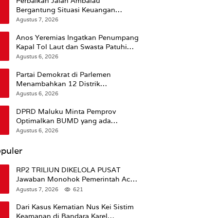
Perbaikan Jalan Ambalau
Bergantung Situasi Keuangan
Pemprov Maluku
Agustus 7, 2026
Anos Yeremias Ingatkan Penumpang
Kapal Tol Laut dan Swasta Patuhi
Peringatan BMKG
Agustus 6, 2026
Partai Demokrat di Parlemen
Menambahkan 12 Distrik
Pendukung Trump
Agustus 6, 2026
DPRD Maluku Minta Pemprov
Optimalkan BUMD yang ada
Ketimbang Menambah Baru
Agustus 6, 2026
puler
RP2 TRILIUN DIKELOLA PUSAT
Jawaban Monohok Pemerintah Aceh
Usai Disorot Mentan Amran Soal
Agustus 7, 2026
621
Dana Pertanian
Dari Kasus Kematian Nus Kei Sistim
Keamanan di Bandara Karel