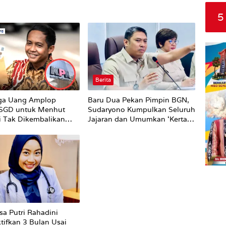
5
Berita
ga Uang Amplop
Baru Dua Pekan Pimpin BGN,
 SGD untuk Menhut
Sudaryono Kumpulkan Seluruh
li Tak Dikembalikan
Jajaran dan Umumkan ‘Kertas
Putih’ Pungli dan Pemerasan
Supplier harus Berhenti
Sekarang
sa Putri Rahadini
tifkan 3 Bulan Usai