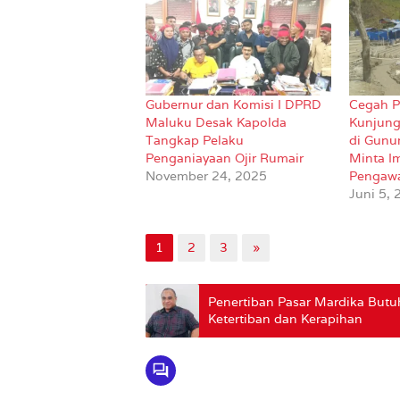
Gubernur dan Komisi I DPRD
Cegah P
Maluku Desak Kapolda
Kunjung
Tangkap Pelaku
di Gunu
Penganiayaan Ojir Rumair
Minta Im
November 24, 2025
Pengaw
Juni 5,
1
2
3
»
Penertiban Pasar Mardika Butuh
Ketertiban dan Kerapihan