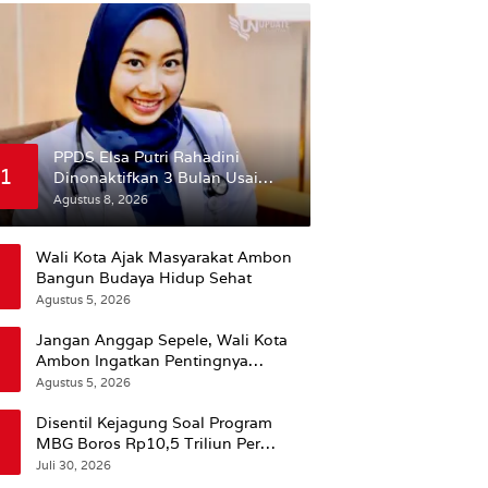
PPDS Elsa Putri Rahadini
1
Dinonaktifkan 3 Bulan Usai
Komentar yang Dinilai
Agustus 8, 2026
Nirempati ke Pasien BPJS
Wali Kota Ajak Masyarakat Ambon
Bangun Budaya Hidup Sehat
Agustus 5, 2026
Jangan Anggap Sepele, Wali Kota
Ambon Ingatkan Pentingnya
Perencanaan Kesehatan
Agustus 5, 2026
Disentil Kejagung Soal Program
MBG Boros Rp10,5 Triliun Per
Tahun, Kepala BGN Sudaryono Beri
Juli 30, 2026
Penjelasan