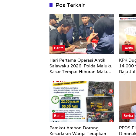
Pos Terkait
Berita
Berita
Hari Pertama Operasi Antik
KPK Du
Salawaku 2026, Polda Maluku
14.000
Sasar Tempat Hiburan Malam
Raja Ju
di Ambon
Utuh
Berita
Berita
Pemkot Ambon Dorong
PPDS El
Kesadaran Warga Terapkan
Dinonak