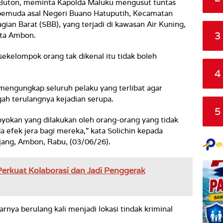
 Buton, meminta Kapolda Maluku mengusut tuntas
pemuda asal Negeri Buano Hatuputih, Kecamatan
an Barat (SBB), yang terjadi di kawasan Air Kuning,
3
ota Ambon.
sekelompok orang tak dikenal itu tidak boleh
4
u mengungkap seluruh pelaku yang terlibat agar
ah terulangnya kejadian serupa.
5
oyokan yang dilakukan oleh orang-orang yang tidak
da efek jera bagi mereka,” kata Solichin kepada
ang, Ambon, Rabu, (03/06/26).
erkuat Kolaborasi dan Jadi Penggerak
rnya berulang kali menjadi lokasi tindak kriminal