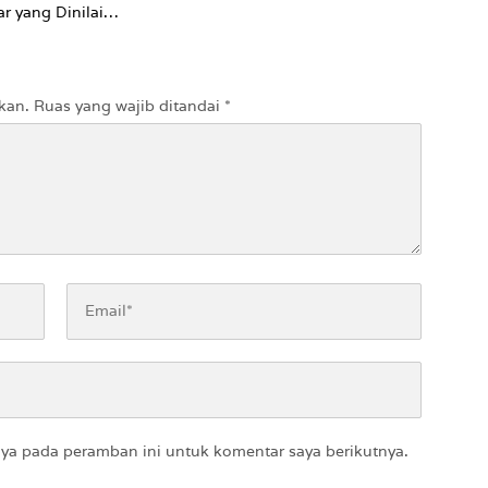
r yang Dinilai
ti ke Pasien BPJS
kan.
Ruas yang wajib ditandai
*
aya pada peramban ini untuk komentar saya berikutnya.