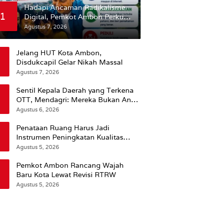
Hadapi Ancaman Radikalisme
1
Digital, Pemkot Ambon Perkuat
Peran Keluarga
Agustus 7, 2026
Jelang HUT Kota Ambon,
Disdukcapil Gelar Nikah Massal
Agustus 7, 2026
Sentil Kepala Daerah yang Terkena
OTT, Mendagri: Mereka Bukan Anak
Kemarin Sore
Agustus 6, 2026
Penataan Ruang Harus Jadi
Instrumen Peningkatan Kualitas
Hidup Masyarakat, Wattimena:
Agustus 5, 2026
Revisi RT-RW Ditetapkan Pemkot
Susun RDTR Sebagai Dasar Hukum
Pemkot Ambon Rancang Wajah
Baru Kota Lewat Revisi RTRW
Agustus 5, 2026