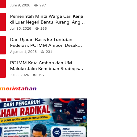
Sadsuitubun Langgur
Juni 9, 2026
397
Dipertanyakan
Pemerintah Minta Warga Cari Kerja
di Luar Negeri Bantu Kurangi Angka
Pengangguran
Juli 30, 2026
266
Dari Ujaran Rasis ke Tuntutan
Federasi: PC IMM Ambon Desak
Klarifikasi Presiden dan Imbau
Agustus 1, 2026
231
Tunda Pengibaran Bendera Merah
Putih Di Maluku.
PC IMM Kota Ambon dan UM
Maluku Jalin Kemitraan Strategis
untuk Cetak Kader Pencerah Bangsa
Juli 3, 2026
197
“Membangun Peradaban dari
Kampus”