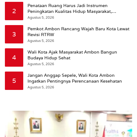
Penataan Ruang Harus Jadi Instrumen
2
Peningkatan Kualitas Hidup Masyarakat,
Wattimena: Revisi RT-RW Ditetapkan Pemkot
Agustus 5, 2026
Susun RDTR Sebagai Dasar Hukum
Pemkot Ambon Rancang Wajah Baru Kota Lewat
3
Revisi RTRW
Agustus 5, 2026
Wali Kota Ajak Masyarakat Ambon Bangun
4
Budaya Hidup Sehat
Agustus 5, 2026
Jangan Anggap Sepele, Wali Kota Ambon
5
Ingatkan Pentingnya Perencanaan Kesehatan
Agustus 5, 2026