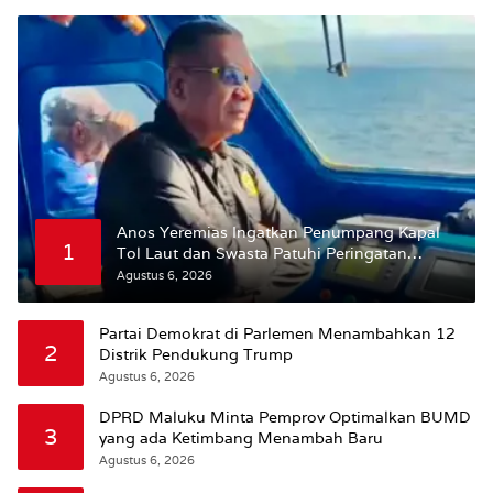
Anos Yeremias Ingatkan Penumpang Kapal
1
Tol Laut dan Swasta Patuhi Peringatan
BMKG
Agustus 6, 2026
Partai Demokrat di Parlemen Menambahkan 12
2
Distrik Pendukung Trump
Agustus 6, 2026
DPRD Maluku Minta Pemprov Optimalkan BUMD
3
yang ada Ketimbang Menambah Baru
Agustus 6, 2026