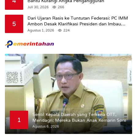
4
Bantu Kurangi Angka Pengangguran
Juli 30, 2026
266
Dari Ujaran Rasis ke Tuntutan Federasi: PC IMM
5
Ambon Desak Klarifikasi Presiden dan Imbau
Tunda Pengibaran Bendera Merah Putih Di
Agustus 1, 2026
224
Maluku.
Sentil Kepala Daerah yang Terkena OTT,
1
Mendagri: Mereka Bukan Anak Kemarin Sore
Agustus 6, 2026