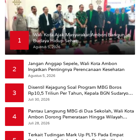
Wali Kota Ajak Masyarakat Ambon Bangun
1
Budaya Hidup Sehat
Agustus 5, 2026
Jangan Anggap Sepele, Wali Kota Ambon
2
Ingatkan Pentingnya Perencanaan Kesehatan
Agustus 5, 2026
Disentil Kejagung Soal Program MBG Boros
3
Rp10,5 Triliun Per Tahun, Kepala BGN Sudaryono
Beri Penjelasan
Juli 30, 2026
Pantau Langsung MBG di Dua Sekolah, Wali Kota
4
Ambon Dorong Pemerataan Hingga Wilayah
Leitimur Selatan
Juli 28, 2026
Terkait Tudingan Mark Up PLTS Pada Empat