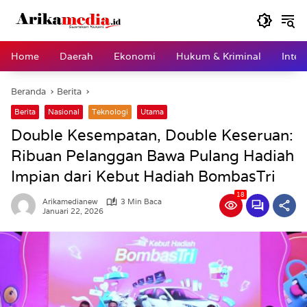
Langsung
ke
konten
Home
Daerah
Ekonomi
Hukum & Kriminal
Inter
Beranda
Berita
Berita
Nasional
Teknologi
Utama
Double Kesempatan, Double Keseruan:
Ribuan Pelanggan Bawa Pulang Hadiah
Impian dari Kebut Hadiah BombasTri
18
Arikamedianew
3 Min Baca
Januari 22, 2026