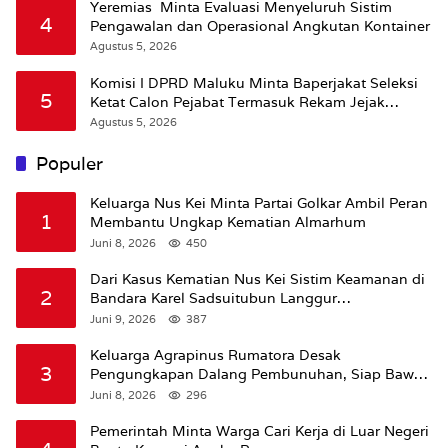
Yeremias Minta Evaluasi Menyeluruh Sistim
4
Pengawalan dan Operasional Angkutan Kontainer
Agustus 5, 2026
Komisi I DPRD Maluku Minta Baperjakat Seleksi
5
Ketat Calon Pejabat Termasuk Rekam Jejak
Hukum
Agustus 5, 2026
Populer
Keluarga Nus Kei Minta Partai Golkar Ambil Peran
1
Membantu Ungkap Kematian Almarhum
Juni 8, 2026
450
Dari Kasus Kematian Nus Kei Sistim Keamanan di
2
Bandara Karel Sadsuitubun Langgur
Dipertanyakan
Juni 9, 2026
387
Keluarga Agrapinus Rumatora Desak
3
Pengungkapan Dalang Pembunuhan, Siap Bawa
Kasus ke Komisi III DPR RI
Juni 8, 2026
296
Pemerintah Minta Warga Cari Kerja di Luar Negeri