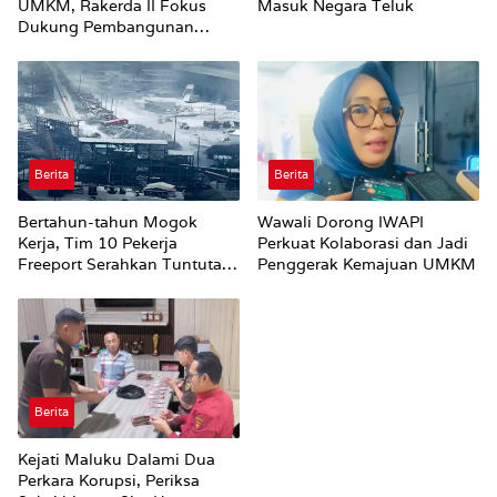
UMKM, Rakerda II Fokus
Masuk Negara Teluk
Dukung Pembangunan
Ekonomi Daerah
Berita
Berita
Bertahun-tahun Mogok
Wawali Dorong IWAPI
Kerja, Tim 10 Pekerja
Perkuat Kolaborasi dan Jadi
Freeport Serahkan Tuntutan
Penggerak Kemajuan UMKM
ke Said Iqbal
Berita
Kejati Maluku Dalami Dua
Perkara Korupsi, Periksa