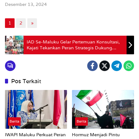
Desember 13, 2024
1
2
»
IAD Se-Maluku Gelar Pertemuan Konsultasi,
Kajati Tekankan Peran Strategis Dukung
Kejaksaan
Pos Terkait
Berita
Berita
IWAPI Maluku Perkuat Peran
Hormuz Menjadi Pintu