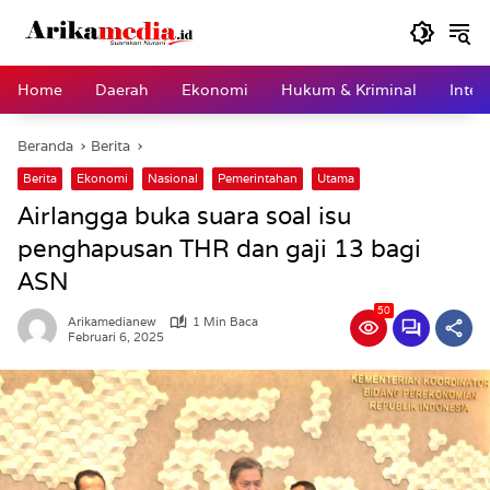
Langsung
ke
konten
Home
Daerah
Ekonomi
Hukum & Kriminal
Inter
Beranda
Berita
Berita
Ekonomi
Nasional
Pemerintahan
Utama
Airlangga buka suara soal isu
penghapusan THR dan gaji 13 bagi
ASN
50
Arikamedianew
1 Min Baca
Februari 6, 2025