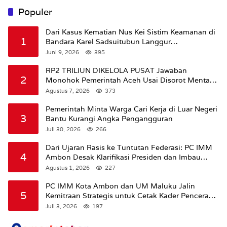
Populer
Dari Kasus Kematian Nus Kei Sistim Keamanan di
1
Bandara Karel Sadsuitubun Langgur
Dipertanyakan
Juni 9, 2026
395
RP2 TRILIUN DIKELOLA PUSAT Jawaban
2
Monohok Pemerintah Aceh Usai Disorot Mentan
Amran Soal Dana Pertanian
Agustus 7, 2026
373
Pemerintah Minta Warga Cari Kerja di Luar Negeri
3
Bantu Kurangi Angka Pengangguran
Juli 30, 2026
266
Dari Ujaran Rasis ke Tuntutan Federasi: PC IMM
4
Ambon Desak Klarifikasi Presiden dan Imbau
Tunda Pengibaran Bendera Merah Putih Di
Agustus 1, 2026
227
Maluku.
PC IMM Kota Ambon dan UM Maluku Jalin
5
Kemitraan Strategis untuk Cetak Kader Pencerah
Bangsa “Membangun Peradaban dari Kampus”
Juli 3, 2026
197