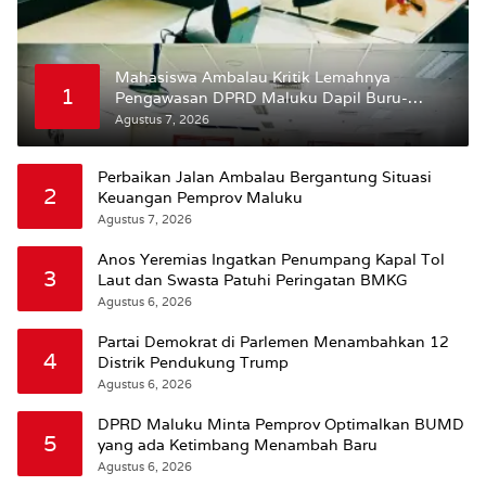
Mahasiswa Ambalau Kritik Lemahnya
1
Pengawasan DPRD Maluku Dapil Buru-
Bursel Terhadap Proses Perubahan Status
Agustus 7, 2026
Jalan
Perbaikan Jalan Ambalau Bergantung Situasi
2
Keuangan Pemprov Maluku
Agustus 7, 2026
Anos Yeremias Ingatkan Penumpang Kapal Tol
3
Laut dan Swasta Patuhi Peringatan BMKG
Agustus 6, 2026
Partai Demokrat di Parlemen Menambahkan 12
4
Distrik Pendukung Trump
Agustus 6, 2026
DPRD Maluku Minta Pemprov Optimalkan BUMD
5
yang ada Ketimbang Menambah Baru
Agustus 6, 2026