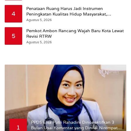
Penataan Ruang Harus Jadi Instrumen
4
Peningkatan Kualitas Hidup Masyarakat,
Wattimena: Revisi RT-RW Ditetapkan Pemkot
Agustus 5, 2026
Susun RDTR Sebagai Dasar Hukum
Pemkot Ambon Rancang Wajah Baru Kota Lewat
5
Revisi RTRW
Agustus 5, 2026
PPDS Elsa Putri Rahadini Dinonaktifkan 3
1
Bulan Usai Komentar yang Dinilai Nirempati