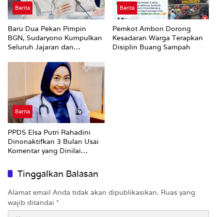
Berita
Berita
Baru Dua Pekan Pimpin
Pemkot Ambon Dorong
BGN, Sudaryono Kumpulkan
Kesadaran Warga Terapkan
Seluruh Jajaran dan
Disiplin Buang Sampah
Umumkan ‘Kertas Putih’
Pungli dan Pemerasan
Supplier harus Berhenti
Sekarang
Berita
PPDS Elsa Putri Rahadini
Dinonaktifkan 3 Bulan Usai
Komentar yang Dinilai
Nirempati ke Pasien BPJS
Tinggalkan Balasan
Alamat email Anda tidak akan dipublikasikan.
Ruas yang
wajib ditandai
*