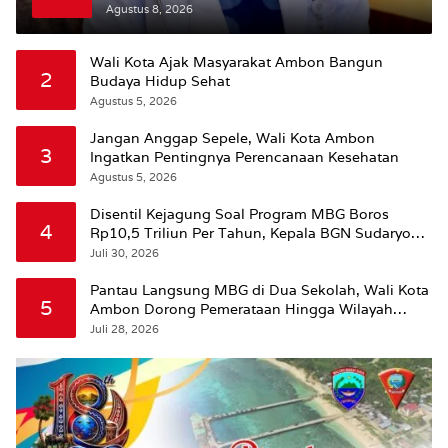
ke Pasien BPJS
Agustus 8, 2026
Wali Kota Ajak Masyarakat Ambon Bangun
2
Budaya Hidup Sehat
Agustus 5, 2026
Jangan Anggap Sepele, Wali Kota Ambon
3
Ingatkan Pentingnya Perencanaan Kesehatan
Agustus 5, 2026
Disentil Kejagung Soal Program MBG Boros
4
Rp10,5 Triliun Per Tahun, Kepala BGN Sudaryono
Beri Penjelasan
Juli 30, 2026
Pantau Langsung MBG di Dua Sekolah, Wali Kota
5
Ambon Dorong Pemerataan Hingga Wilayah
Leitimur Selatan
Juli 28, 2026