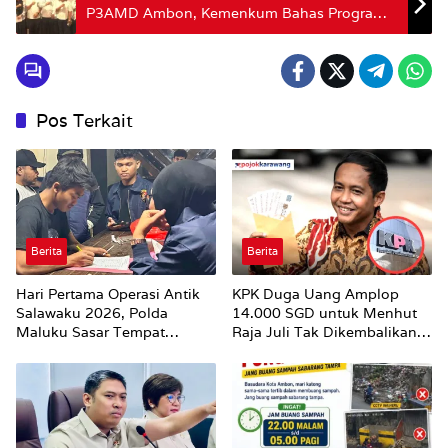
P3AMD Ambon, Kemenkum Bahas Program
Desa Sadar Hukum dan PJA 2025
Pos Terkait
Berita
Berita
Hari Pertama Operasi Antik
KPK Duga Uang Amplop
Salawaku 2026, Polda
14.000 SGD untuk Menhut
Maluku Sasar Tempat
Raja Juli Tak Dikembalikan
Hiburan Malam di Ambon
Utuh