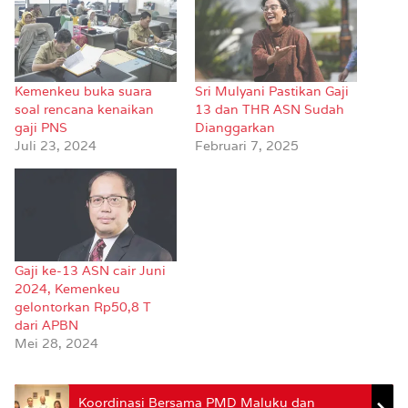
Kemenkeu buka suara
Sri Mulyani Pastikan Gaji
soal rencana kenaikan
13 dan THR ASN Sudah
gaji PNS
Dianggarkan
Juli 23, 2024
Februari 7, 2025
Gaji ke-13 ASN cair Juni
2024, Kemenkeu
gelontorkan Rp50,8 T
dari APBN
Mei 28, 2024
Koordinasi Bersama PMD Maluku dan