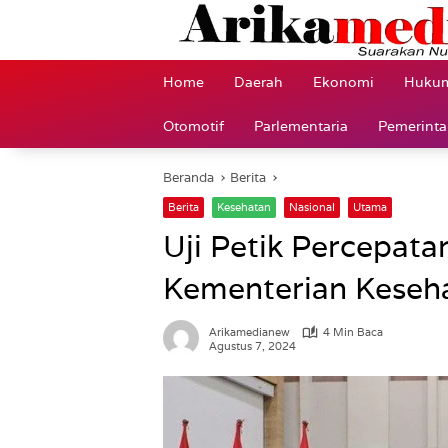
Langsung
ke
konten
Home
Daerah
Ekonomi
Hukum
Otomotif
Parlementaria
Pemerint
Beranda
Berita
Berita
Kesehatan
Nasional
Utama
Uji Petik Percepat
Kementerian Keseh
Arikamedianew
4 Min Baca
Agustus 7, 2024