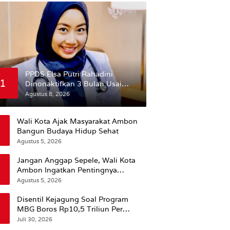
PPDS Elsa Putri Rahadini
1
Dinonaktifkan 3 Bulan Usai
Komentar yang Dinilai
Agustus 8, 2026
Nirempati ke Pasien BPJS
Wali Kota Ajak Masyarakat Ambon
Bangun Budaya Hidup Sehat
Agustus 5, 2026
Jangan Anggap Sepele, Wali Kota
Ambon Ingatkan Pentingnya
Perencanaan Kesehatan
Agustus 5, 2026
Disentil Kejagung Soal Program
MBG Boros Rp10,5 Triliun Per
Tahun, Kepala BGN Sudaryono Beri
Juli 30, 2026
Penjelasan