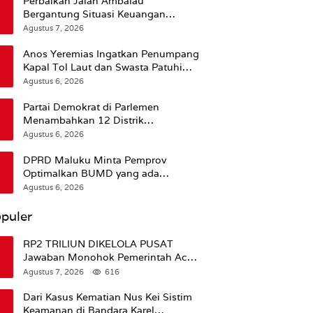
Perbaikan Jalan Ambalau
Bergantung Situasi Keuangan
Pemprov Maluku
Agustus 7, 2026
Anos Yeremias Ingatkan Penumpang
Kapal Tol Laut dan Swasta Patuhi
Peringatan BMKG
Agustus 6, 2026
Partai Demokrat di Parlemen
Menambahkan 12 Distrik
Pendukung Trump
Agustus 6, 2026
DPRD Maluku Minta Pemprov
Optimalkan BUMD yang ada
Ketimbang Menambah Baru
Agustus 6, 2026
puler
RP2 TRILIUN DIKELOLA PUSAT
Jawaban Monohok Pemerintah Aceh
Usai Disorot Mentan Amran Soal
Agustus 7, 2026
616
Dana Pertanian
Dari Kasus Kematian Nus Kei Sistim
Keamanan di Bandara Karel