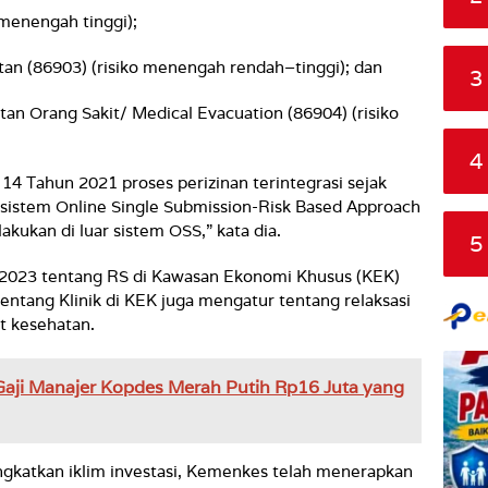
o menengah tinggi);
tan (86903) (risiko menengah rendah–tinggi); dan
3
an Orang Sakit/ Medical Evacuation (86904) (risiko
4
 Tahun 2021 proses perizinan terintegrasi sejak
i sistem Online Single Submission-Risk Based Approach
akukan di luar sistem OSS,” kata dia.
5
2023 tentang RS di Kawasan Ekonomi Khusus (KEK)
tang Klinik di KEK juga mengatur tentang relaksasi
at kesehatan.
u Gaji Manajer Kopdes Merah Putih Rp16 Juta yang
ngkatkan iklim investasi, Kemenkes telah menerapkan