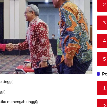
2
3
4
5
Po
 tinggi);
1
gi);
isiko menengah tinggi);
2