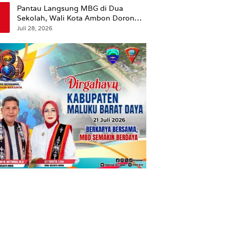
Pantau Langsung MBG di Dua
Sekolah, Wali Kota Ambon Dorong
Pemerataan Hingga Wilayah
Juli 28, 2026
Leitimur Selatan