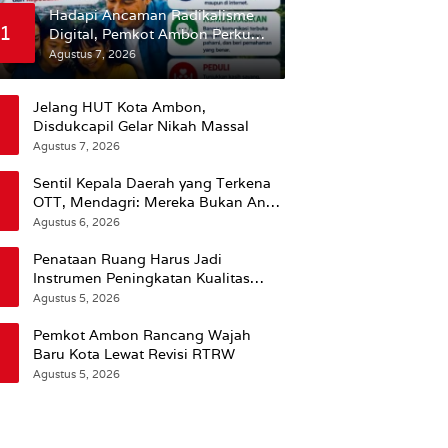
Hadapi Ancaman Radikalisme
1
Digital, Pemkot Ambon Perkuat
Peran Keluarga
Agustus 7, 2026
Jelang HUT Kota Ambon,
Disdukcapil Gelar Nikah Massal
Agustus 7, 2026
Sentil Kepala Daerah yang Terkena
OTT, Mendagri: Mereka Bukan Anak
Kemarin Sore
Agustus 6, 2026
Penataan Ruang Harus Jadi
Instrumen Peningkatan Kualitas
Hidup Masyarakat, Wattimena:
Agustus 5, 2026
Revisi RT-RW Ditetapkan Pemkot
Susun RDTR Sebagai Dasar Hukum
Pemkot Ambon Rancang Wajah
Baru Kota Lewat Revisi RTRW
Agustus 5, 2026