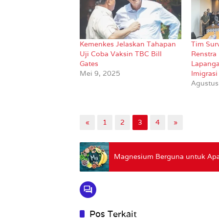
Kemenkes Jelaskan Tahapan
Tim Sur
Uji Coba Vaksin TBC Bill
Renstra 
Gates
Lapang
Mei 9, 2025
Imigras
Agustus
«
1
2
3
4
»
Magnesium Berguna untuk Apa?
Pos Terkait