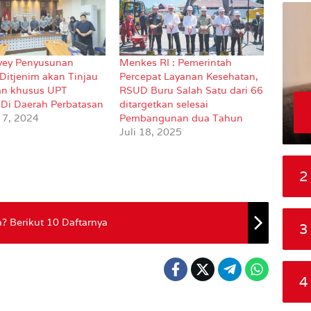
vey Penyusunan
Menkes RI : Pemerintah
Ditjenim akan Tinjau
Percepat Layanan Kesehatan,
an khusus UPT
RSUD Buru Salah Satu dari 66
i Di Daerah Perbatasan
ditargetkan selesai
 7, 2024
Pembangunan dua Tahun
Juli 18, 2025
2
 Berikut 10 Daftarnya
3
4