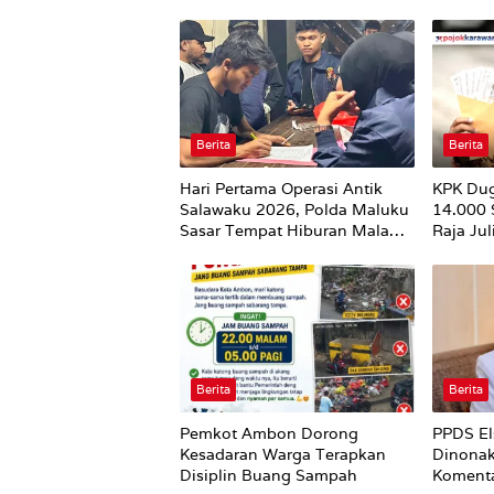
Berita
Berita
Hari Pertama Operasi Antik
KPK Du
Salawaku 2026, Polda Maluku
14.000
Sasar Tempat Hiburan Malam
Raja Ju
di Ambon
Utuh
Berita
Berita
Pemkot Ambon Dorong
PPDS El
Kesadaran Warga Terapkan
Dinonak
Disiplin Buang Sampah
Komenta