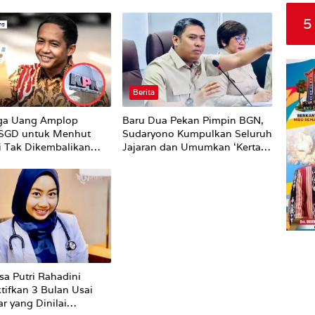
5
Berita
ga Uang Amplop
Baru Dua Pekan Pimpin BGN,
 SGD untuk Menhut
Sudaryono Kumpulkan Seluruh
li Tak Dikembalikan
Jajaran dan Umumkan ‘Kertas
Putih’ Pungli dan Pemerasan
Supplier harus Berhenti
Sekarang
sa Putri Rahadini
tifkan 3 Bulan Usai
r yang Dinilai