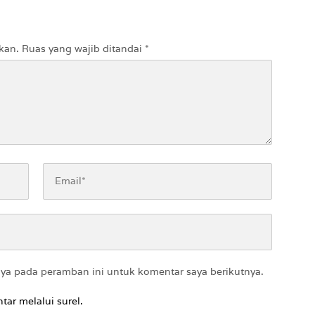
ti ke Pasien BPJS
kan.
Ruas yang wajib ditandai
*
aya pada peramban ini untuk komentar saya berikutnya.
tar melalui surel.