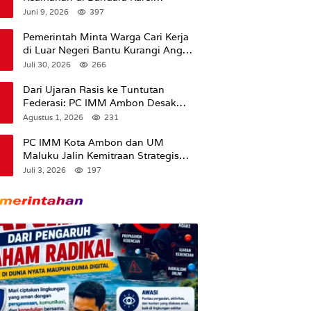
Sadsuitubun Langgur
Juni 9, 2026
397
Dipertanyakan
Pemerintah Minta Warga Cari Kerja
di Luar Negeri Bantu Kurangi Angka
Pengangguran
Juli 30, 2026
266
Dari Ujaran Rasis ke Tuntutan
Federasi: PC IMM Ambon Desak
Klarifikasi Presiden dan Imbau
Agustus 1, 2026
231
Tunda Pengibaran Bendera Merah
Putih Di Maluku.
PC IMM Kota Ambon dan UM
Maluku Jalin Kemitraan Strategis
untuk Cetak Kader Pencerah Bangsa
Juli 3, 2026
197
“Membangun Peradaban dari
Kampus”