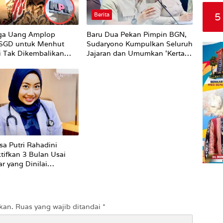
5
Berita
ga Uang Amplop
Baru Dua Pekan Pimpin BGN,
 SGD untuk Menhut
Sudaryono Kumpulkan Seluruh
li Tak Dikembalikan
Jajaran dan Umumkan ‘Kertas
Putih’ Pungli dan Pemerasan
Supplier harus Berhenti
Sekarang
sa Putri Rahadini
tifkan 3 Bulan Usai
r yang Dinilai
ti ke Pasien BPJS
kan.
Ruas yang wajib ditandai
*