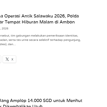
a Operasi Antik Salawaku 2026, Polda
ar Tempat Hiburan Malam di Ambon
8, 2026
tersebut, tim gabungan melakukan pemeriksaan identitas,
dan, serta tes urine secara selektif terhadap pengunjung,
dies), dan…
X
Uang Amplop 14.000 SGD untuk Menhut
ak Dikembalikan Utuh