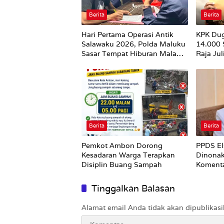
Berita
Berita
Hari Pertama Operasi Antik
KPK Du
Salawaku 2026, Polda Maluku
14.000
Sasar Tempat Hiburan Malam
Raja Ju
di Ambon
Utuh
Berita
Berita
Pemkot Ambon Dorong
PPDS El
Kesadaran Warga Terapkan
Dinonak
Disiplin Buang Sampah
Komenta
Nirempa
Tinggalkan Balasan
Alamat email Anda tidak akan dipublikasi