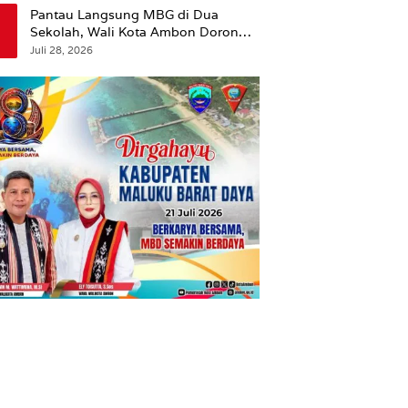
Pantau Langsung MBG di Dua
Sekolah, Wali Kota Ambon Dorong
Pemerataan Hingga Wilayah
Juli 28, 2026
Leitimur Selatan