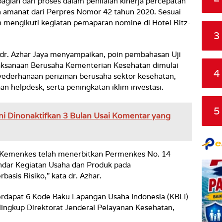
agian dari proses dalam penilaian kinerja percepatan
 amanat dari Perpres Nomor 42 tahun 2020. Sesuai
h mengikuti kegiatan pemaparan nomine di Hotel Ritz-
3
 dr. Azhar Jaya menyampaikan, poin pembahasan Uji
aksanaan Berusaha Kementerian Kesehatan dimulai
4
yederhanaan perizinan berusaha sektor kesehatan,
an helpdesk, serta peningkatan iklim investasi.
5
ni Dinonaktifkan 3 Bulan Usai Komentar yang
, Kemenkes telah menerbitkan Permenkes No. 14
ndar Kegiatan Usaha dan Produk pada
asis Risiko,” kata dr. Azhar.
erdapat 6 Kode Baku Lapangan Usaha Indonesia (KBLI)
 lingkup Direktorat Jenderal Pelayanan Kesehatan,