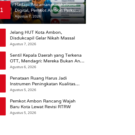
Hadapi Ancaman Radikalisme
1
Digital, Pemkot Ambon Perkuat
Peran Keluarga
Agustus 7, 2026
Jelang HUT Kota Ambon,
Disdukcapil Gelar Nikah Massal
Agustus 7, 2026
Sentil Kepala Daerah yang Terkena
OTT, Mendagri: Mereka Bukan Anak
Kemarin Sore
Agustus 6, 2026
Penataan Ruang Harus Jadi
Instrumen Peningkatan Kualitas
Hidup Masyarakat, Wattimena:
Agustus 5, 2026
Revisi RT-RW Ditetapkan Pemkot
Susun RDTR Sebagai Dasar Hukum
Pemkot Ambon Rancang Wajah
Baru Kota Lewat Revisi RTRW
Agustus 5, 2026