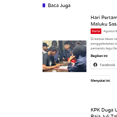
Baca Juga
Hari Pertam
Maluku Sas
Berita
Agustus 
Di kedua lokasi 
penggeledahan ba
pemandu lagu (la
Bagikan ini:
Facebook
Menyukai ini:
KPK Duga 
Raja Juli T