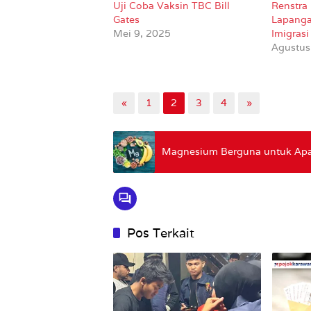
Uji Coba Vaksin TBC Bill
Renstra 
Gates
Lapang
Mei 9, 2025
Imigras
Agustus
«
1
2
3
4
»
Magnesium Berguna untuk Apa?
Pos Terkait