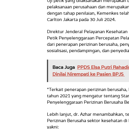
Uji petik yang dilaksanakan merupakan b
pelaksanaan perusahaan dan merupakan
dengan tahap penilaian, Kemenkes tela
Carlton Jakarta pada 30 Juli 2024.
Direktur Jenderal Pelayanan Kesehatan
Petik Penyelenggaraan Percepatan Pel
dari penerapan perizinan berusaha, pen
sosialisasi, pendampingan, dan penyedia
Baca Juga
PPDS Elsa Putri Rahadi
Dinilai Nirempati ke Pasien BPJS
“Terkait penerapan perizinan berusaha
tahun 2021 yang mengatur tentang Sta
Penyelenggaraan Perizinan Berusaha Berb
Lebih lanjut, dr. Azhar menambahkan, t
Perizinan Berusaha sektor kesehatan di
yakni: