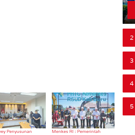
2
3
4
5
vey Penyusunan
Menkes RI : Pemerintah