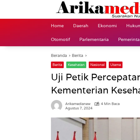
Langsung
ke
konten
Home
Daerah
Ekonomi
Hukum
Otomotif
Parlementaria
Pemerint
Beranda
Berita
Berita
Kesehatan
Nasional
Utama
Uji Petik Percepat
Kementerian Keseh
Arikamedianew
4 Min Baca
Agustus 7, 2024