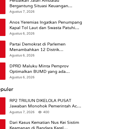
Perbaikan Jalan Ambalau
Bergantung Situasi Keuangan
Pemprov Maluku
Agustus 7, 2026
Anos Yeremias Ingatkan Penumpang
Kapal Tol Laut dan Swasta Patuhi
Peringatan BMKG
Agustus 6, 2026
Partai Demokrat di Parlemen
Menambahkan 12 Distrik
Pendukung Trump
Agustus 6, 2026
DPRD Maluku Minta Pemprov
Optimalkan BUMD yang ada
Ketimbang Menambah Baru
Agustus 6, 2026
puler
RP2 TRILIUN DIKELOLA PUSAT
Jawaban Monohok Pemerintah Aceh
Usai Disorot Mentan Amran Soal
Agustus 7, 2026
400
Dana Pertanian
Dari Kasus Kematian Nus Kei Sistim
Keamanan di Bandara Karel