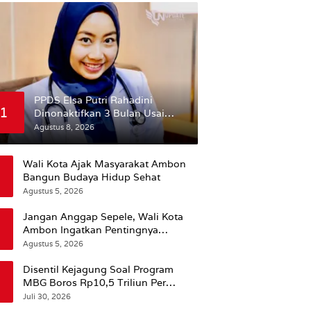
PPDS Elsa Putri Rahadini
1
Dinonaktifkan 3 Bulan Usai
Komentar yang Dinilai
Agustus 8, 2026
Nirempati ke Pasien BPJS
Wali Kota Ajak Masyarakat Ambon
Bangun Budaya Hidup Sehat
Agustus 5, 2026
Jangan Anggap Sepele, Wali Kota
Ambon Ingatkan Pentingnya
Perencanaan Kesehatan
Agustus 5, 2026
Disentil Kejagung Soal Program
MBG Boros Rp10,5 Triliun Per
Tahun, Kepala BGN Sudaryono Beri
Juli 30, 2026
Penjelasan