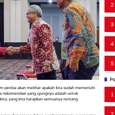
2
3
4
5
Po
ku tim penilai akan melihat apakah kita sudah memenuhi
ada rekomendasi yang ujungnya adalah untuk
1
 kita, yang kita harapkan semuanya tentang
2