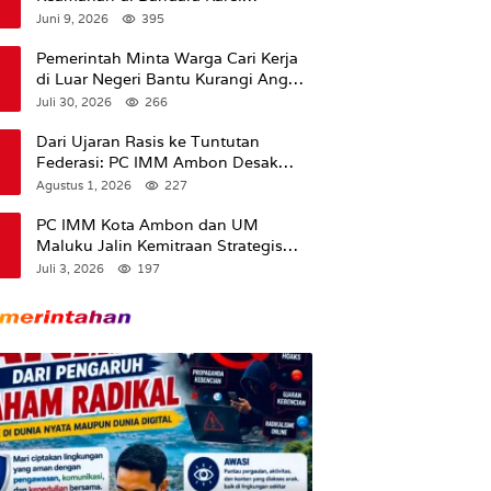
Sadsuitubun Langgur
Juni 9, 2026
395
Dipertanyakan
Pemerintah Minta Warga Cari Kerja
di Luar Negeri Bantu Kurangi Angka
Pengangguran
Juli 30, 2026
266
Dari Ujaran Rasis ke Tuntutan
Federasi: PC IMM Ambon Desak
Klarifikasi Presiden dan Imbau
Agustus 1, 2026
227
Tunda Pengibaran Bendera Merah
Putih Di Maluku.
PC IMM Kota Ambon dan UM
Maluku Jalin Kemitraan Strategis
untuk Cetak Kader Pencerah Bangsa
Juli 3, 2026
197
“Membangun Peradaban dari
Kampus”