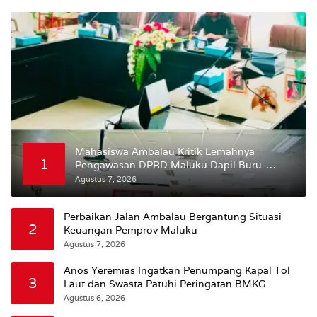
Mahasiswa Ambalau Kritik Lemahnya
1
Pengawasan DPRD Maluku Dapil Buru-
Bursel Terhadap Proses Perubahan Status
Agustus 7, 2026
Jalan
Perbaikan Jalan Ambalau Bergantung Situasi
2
Keuangan Pemprov Maluku
Agustus 7, 2026
Anos Yeremias Ingatkan Penumpang Kapal Tol
3
Laut dan Swasta Patuhi Peringatan BMKG
Agustus 6, 2026