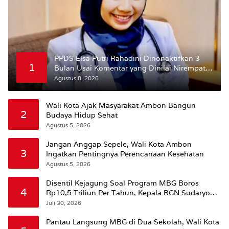
PPDS Elsa Putri Rahadini Dinonaktifkan 3
1
Bulan Usai Komentar yang Dinilai Nirempati
ke Pasien BPJS
Agustus 8, 2026
Wali Kota Ajak Masyarakat Ambon Bangun
2
Budaya Hidup Sehat
Agustus 5, 2026
Jangan Anggap Sepele, Wali Kota Ambon
3
Ingatkan Pentingnya Perencanaan Kesehatan
Agustus 5, 2026
Disentil Kejagung Soal Program MBG Boros
4
Rp10,5 Triliun Per Tahun, Kepala BGN Sudaryono
Beri Penjelasan
Juli 30, 2026
Pantau Langsung MBG di Dua Sekolah, Wali Kota