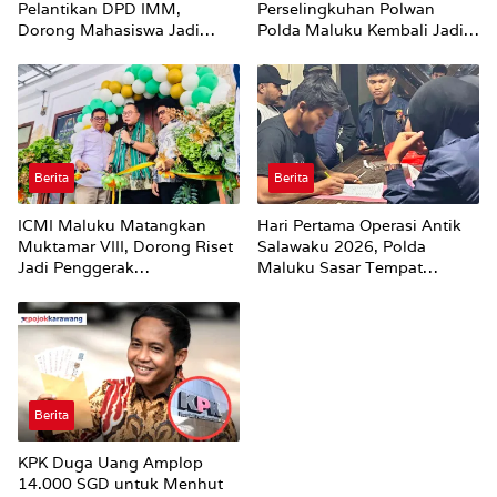
Pelantikan DPD IMM,
Perselingkuhan Polwan
Dorong Mahasiswa Jadi
Polda Maluku Kembali Jadi
Agen Perubahan dan Mitra
Sorotan
Strategis Pemerintah
Berita
Berita
ICMI Maluku Matangkan
Hari Pertama Operasi Antik
Muktamar VIII, Dorong Riset
Salawaku 2026, Polda
Jadi Penggerak
Maluku Sasar Tempat
Pembangunan
Hiburan Malam di Ambon
Berita
KPK Duga Uang Amplop
14.000 SGD untuk Menhut