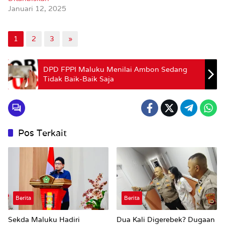
Januari 12, 2025
1
2
3
»
DPD FPPI Maluku Menilai Ambon Sedang
Tidak Baik-Baik Saja
Pos Terkait
Berita
Berita
Sekda Maluku Hadiri
Dua Kali Digerebek? Dugaan