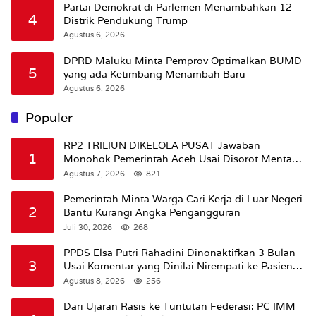
Partai Demokrat di Parlemen Menambahkan 12
4
Distrik Pendukung Trump
Agustus 6, 2026
DPRD Maluku Minta Pemprov Optimalkan BUMD
5
yang ada Ketimbang Menambah Baru
Agustus 6, 2026
Populer
RP2 TRILIUN DIKELOLA PUSAT Jawaban
1
Monohok Pemerintah Aceh Usai Disorot Mentan
Amran Soal Dana Pertanian
Agustus 7, 2026
821
Pemerintah Minta Warga Cari Kerja di Luar Negeri
2
Bantu Kurangi Angka Pengangguran
Juli 30, 2026
268
PPDS Elsa Putri Rahadini Dinonaktifkan 3 Bulan
3
Usai Komentar yang Dinilai Nirempati ke Pasien
BPJS
Agustus 8, 2026
256
Dari Ujaran Rasis ke Tuntutan Federasi: PC IMM