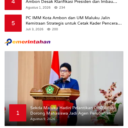
4
Ambon Desak Klarifikasi Presiden dan Imbau
Tunda Pengibaran Bendera Merah Putih Di
Agustus 1, 2026
234
Maluku.
PC IMM Kota Ambon dan UM Maluku Jalin
5
Kemitraan Strategis untuk Cetak Kader Pencerah
Bangsa “Membangun Peradaban dari Kampus”
Juli 3, 2026
200
Sekda Maluku Hadiri Pelantikan DPD IMM,
1
Dorong Mahasiswa Jadi Agen Perubahan
dan Mitra Strategis Pemerintah
Agustus 9, 2026