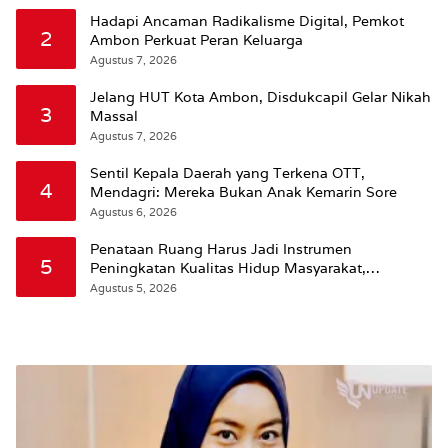
Hadapi Ancaman Radikalisme Digital, Pemkot
2
Ambon Perkuat Peran Keluarga
Agustus 7, 2026
Jelang HUT Kota Ambon, Disdukcapil Gelar Nikah
3
Massal
Agustus 7, 2026
Sentil Kepala Daerah yang Terkena OTT,
4
Mendagri: Mereka Bukan Anak Kemarin Sore
Agustus 6, 2026
Penataan Ruang Harus Jadi Instrumen
5
Peningkatan Kualitas Hidup Masyarakat,
Wattimena: Revisi RT-RW Ditetapkan Pemkot
Agustus 5, 2026
Susun RDTR Sebagai Dasar Hukum