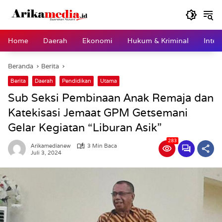
Langsung
ke
konten
Home
Daerah
Ekonomi
Hukum & Kriminal
Inter
Beranda
Berita
Berita
Daerah
Pendidikan
Utama
Sub Seksi Pembinaan Anak Remaja dan
Katekisasi Jemaat GPM Getsemani
Gelar Kegiatan “Liburan Asik”
283
Arikamedianew
3 Min Baca
Juli 3, 2024