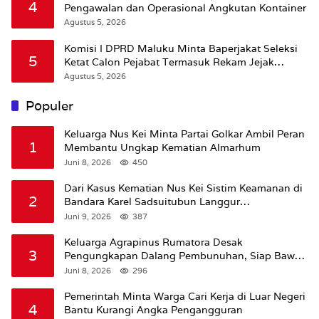
4
Pengawalan dan Operasional Angkutan Kontainer
Agustus 5, 2026
Komisi I DPRD Maluku Minta Baperjakat Seleksi
5
Ketat Calon Pejabat Termasuk Rekam Jejak
Hukum
Agustus 5, 2026
Populer
Keluarga Nus Kei Minta Partai Golkar Ambil Peran
1
Membantu Ungkap Kematian Almarhum
Juni 8, 2026
450
Dari Kasus Kematian Nus Kei Sistim Keamanan di
2
Bandara Karel Sadsuitubun Langgur
Dipertanyakan
Juni 9, 2026
387
Keluarga Agrapinus Rumatora Desak
3
Pengungkapan Dalang Pembunuhan, Siap Bawa
Kasus ke Komisi III DPR RI
Juni 8, 2026
296
Pemerintah Minta Warga Cari Kerja di Luar Negeri
4
Bantu Kurangi Angka Pengangguran