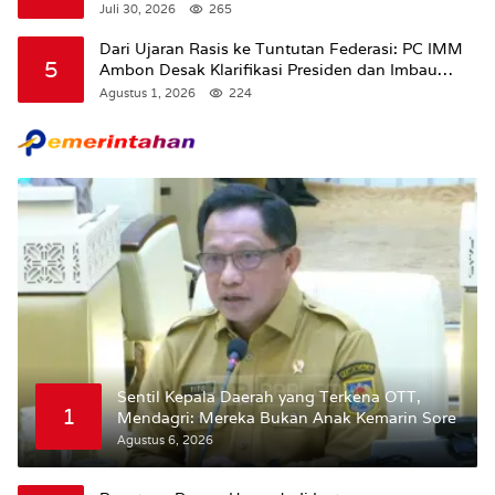
Juli 30, 2026
265
Dari Ujaran Rasis ke Tuntutan Federasi: PC IMM
5
Ambon Desak Klarifikasi Presiden dan Imbau
Tunda Pengibaran Bendera Merah Putih Di
Agustus 1, 2026
224
Maluku.
Sentil Kepala Daerah yang Terkena OTT,
1
Mendagri: Mereka Bukan Anak Kemarin Sore
Agustus 6, 2026