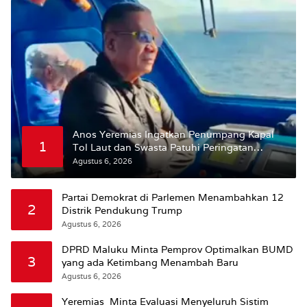
Anos Yeremias Ingatkan Penumpang Kapal
1
Tol Laut dan Swasta Patuhi Peringatan
BMKG
Agustus 6, 2026
Partai Demokrat di Parlemen Menambahkan 12
2
Distrik Pendukung Trump
Agustus 6, 2026
DPRD Maluku Minta Pemprov Optimalkan BUMD
3
yang ada Ketimbang Menambah Baru
Agustus 6, 2026
Yeremias Minta Evaluasi Menyeluruh Sistim