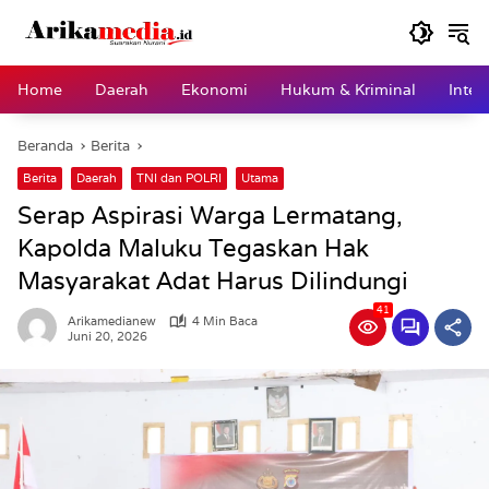
Langsung
ke
konten
Home
Daerah
Ekonomi
Hukum & Kriminal
Inter
Beranda
Berita
Berita
Daerah
TNI dan POLRI
Utama
Serap Aspirasi Warga Lermatang,
Kapolda Maluku Tegaskan Hak
Masyarakat Adat Harus Dilindungi
41
Arikamedianew
4 Min Baca
Juni 20, 2026