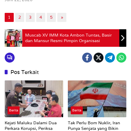
1
2
3
4
5
»
Muscab XV IMM Kota Ambon Tuntas, Basir
dan Mansur Resmi Pimpin Organisasi
Pos Terkait
Berita
Berita
Kejati Maluku Dalami Dua
Tak Perlu Bom Nuklir, Iran
Perkara Korupsi, Periksa
Punya Senjata yang Bikin