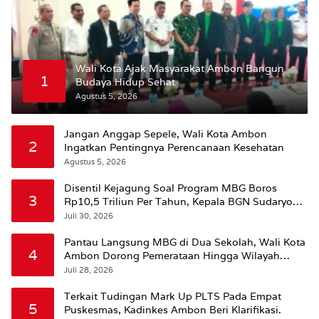
Wali Kota Ajak Masyarakat Ambon Bangun
1
Budaya Hidup Sehat
Agustus 5, 2026
Jangan Anggap Sepele, Wali Kota Ambon
2
Ingatkan Pentingnya Perencanaan Kesehatan
Agustus 5, 2026
Disentil Kejagung Soal Program MBG Boros
3
Rp10,5 Triliun Per Tahun, Kepala BGN Sudaryono
Beri Penjelasan
Juli 30, 2026
Pantau Langsung MBG di Dua Sekolah, Wali Kota
4
Ambon Dorong Pemerataan Hingga Wilayah
Leitimur Selatan
Juli 28, 2026
Terkait Tudingan Mark Up PLTS Pada Empat
5
Puskesmas, Kadinkes Ambon Beri Klarifikasi.