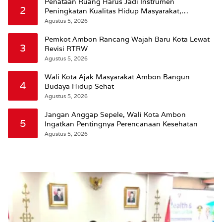
Penataan Ruang Harus Jadi Instrumen
2
Peningkatan Kualitas Hidup Masyarakat,
Wattimena: Revisi RT-RW Ditetapkan Pemkot
Agustus 5, 2026
Susun RDTR Sebagai Dasar Hukum
Pemkot Ambon Rancang Wajah Baru Kota Lewat
3
Revisi RTRW
Agustus 5, 2026
Wali Kota Ajak Masyarakat Ambon Bangun
4
Budaya Hidup Sehat
Agustus 5, 2026
Jangan Anggap Sepele, Wali Kota Ambon
5
Ingatkan Pentingnya Perencanaan Kesehatan
Agustus 5, 2026