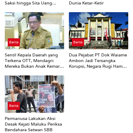
Saksi hingga Sita Uang
Dunia Ketar-Ketir
Rp100 Juta
Berita
Berita
Sentil Kepala Daerah yang
Dua Pejabat PT Dok Waiame
Terkena OTT, Mendagri:
Ambon Jadi Tersangka
Mereka Bukan Anak Kemarin
Korupsi, Negara Rugi Hampir
Sore
Rp19 Miliar
Berita
Permanusa Lakukan Aksi
Desak Kejati Maluku Periksa
Bendahara Setwan SBB