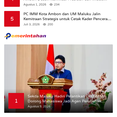
Tunda Pengibaran Bendera Merah Putih Di
Agustus 1, 2026
234
Maluku.
PC IMM Kota Ambon dan UM Maluku Jalin
5
Kemitraan Strategis untuk Cetak Kader Pencerah
Bangsa “Membangun Peradaban dari Kampus”
Juli 3, 2026
200
Sekda Maluku Hadiri Pelantikan DPD IMM,
1
Dorong Mahasiswa Jadi Agen Perubahan
dan Mitra Strategis Pemerintah
Agustus 9, 2026