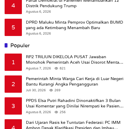
Partai Demokrat di Parlemen Menambahkan 12
4
Distrik Pendukung Trump
Agustus 6, 2026
DPRD Maluku Minta Pemprov Optimalkan BUMD
5
yang ada Ketimbang Menambah Baru
Agustus 6, 2026
Populer
RP2 TRILIUN DIKELOLA PUSAT Jawaban
1
Monohok Pemerintah Aceh Usai Disorot Mentan
Amran Soal Dana Pertanian
Agustus 7, 2026
821
Pemerintah Minta Warga Cari Kerja di Luar Negeri
2
Bantu Kurangi Angka Pengangguran
Juli 30, 2026
269
PPDS Elsa Putri Rahadini Dinonaktifkan 3 Bulan
3
Usai Komentar yang Dinilai Nirempati ke Pasien
BPJS
Agustus 8, 2026
256
Dari Ujaran Rasis ke Tuntutan Federasi: PC IMM
4
Ambon Desak Klarifikasi Presiden dan Imbau