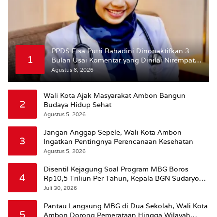
PPDS Elsa Putri Rahadini Dinonaktifkan 3
1
Bulan Usai Komentar yang Dinilai Nirempati
ke Pasien BPJS
Agustus 8, 2026
Wali Kota Ajak Masyarakat Ambon Bangun
2
Budaya Hidup Sehat
Agustus 5, 2026
Jangan Anggap Sepele, Wali Kota Ambon
3
Ingatkan Pentingnya Perencanaan Kesehatan
Agustus 5, 2026
Disentil Kejagung Soal Program MBG Boros
4
Rp10,5 Triliun Per Tahun, Kepala BGN Sudaryono
Beri Penjelasan
Juli 30, 2026
Pantau Langsung MBG di Dua Sekolah, Wali Kota
5
Ambon Dorong Pemerataan Hingga Wilayah