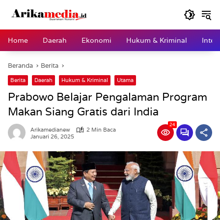
Langsung
ke
konten
Home
Daerah
Ekonomi
Hukum & Kriminal
Inter
Beranda
Berita
Berita
Daerah
Hukum & Kriminal
Utama
Prabowo Belajar Pengalaman Program
Makan Siang Gratis dari India
24
Arikamedianew
2 Min Baca
Januari 26, 2025