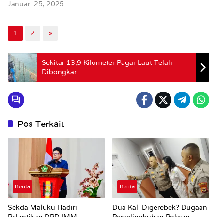
Januari 25, 2025
1
2
»
Sekitar 13,9 Kilometer Pagar Laut Telah
Dibongkar
Pos Terkait
Berita
Berita
Sekda Maluku Hadiri
Dua Kali Digerebek? Dugaan
Pelantikan DPD IMM,
Perselingkuhan Polwan