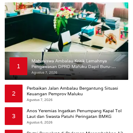
Mahasiswa Ambalau Kritik Lemahnya
1
Pengawasan DPRD Maluku Dapil Buru-
Bursel Terhadap Proses Perubahan Status
Agustus 7, 2026
Jalan
Perbaikan Jalan Ambalau Bergantung Situasi
2
Keuangan Pemprov Maluku
Agustus 7, 2026
Anos Yeremias Ingatkan Penumpang Kapal Tol
3
Laut dan Swasta Patuhi Peringatan BMKG
Agustus 6, 2026