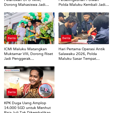
Dorong Mahasiswa Jadi
Polda Maluku Kembali Jadi
Agen Perubahan dan Mitra
Sorotan
Strategis Pemerintah
Berita
Berita
ICMI Maluku Matangkan
Hari Pertama Operasi Antik
Muktamar VIII, Dorong Riset
Salawaku 2026, Polda
Jadi Penggerak
Maluku Sasar Tempat
Pembangunan
Hiburan Malam di Ambon
Berita
KPK Duga Uang Amplop
14.000 SGD untuk Menhut
Raja Juli Tak Dikembalikan