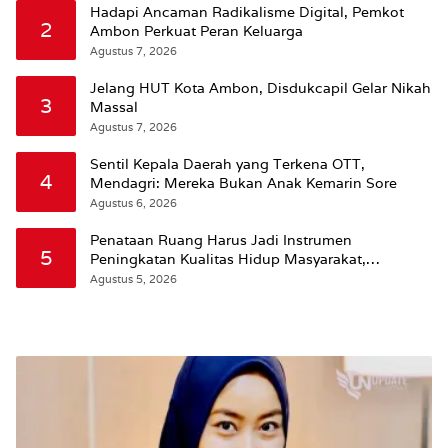
Hadapi Ancaman Radikalisme Digital, Pemkot
2
Ambon Perkuat Peran Keluarga
Agustus 7, 2026
Jelang HUT Kota Ambon, Disdukcapil Gelar Nikah
3
Massal
Agustus 7, 2026
Sentil Kepala Daerah yang Terkena OTT,
4
Mendagri: Mereka Bukan Anak Kemarin Sore
Agustus 6, 2026
Penataan Ruang Harus Jadi Instrumen
5
Peningkatan Kualitas Hidup Masyarakat,
Wattimena: Revisi RT-RW Ditetapkan Pemkot
Agustus 5, 2026
Susun RDTR Sebagai Dasar Hukum