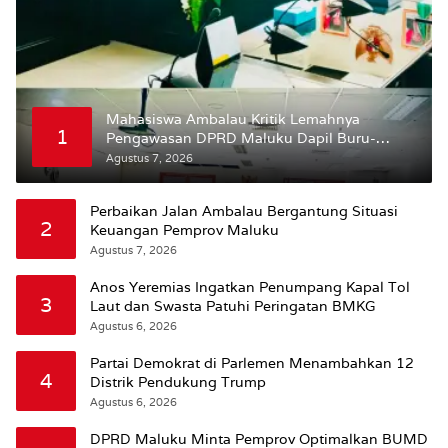
Mahasiswa Ambalau Kritik Lemahnya
1
Pengawasan DPRD Maluku Dapil Buru-
Bursel Terhadap Proses Perubahan Status
Agustus 7, 2026
Jalan
Perbaikan Jalan Ambalau Bergantung Situasi
2
Keuangan Pemprov Maluku
Agustus 7, 2026
Anos Yeremias Ingatkan Penumpang Kapal Tol
3
Laut dan Swasta Patuhi Peringatan BMKG
Agustus 6, 2026
Partai Demokrat di Parlemen Menambahkan 12
4
Distrik Pendukung Trump
Agustus 6, 2026
DPRD Maluku Minta Pemprov Optimalkan BUMD