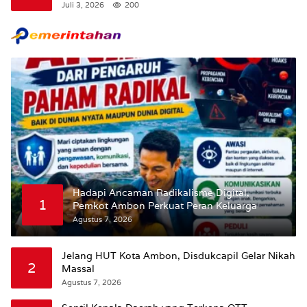
Bangsa “Membangun Peradaban dari Kampus”
Juli 3, 2026
200
Hadapi Ancaman Radikalisme Digital,
1
Pemkot Ambon Perkuat Peran Keluarga
Agustus 7, 2026
Jelang HUT Kota Ambon, Disdukcapil Gelar Nikah
2
Massal
Agustus 7, 2026