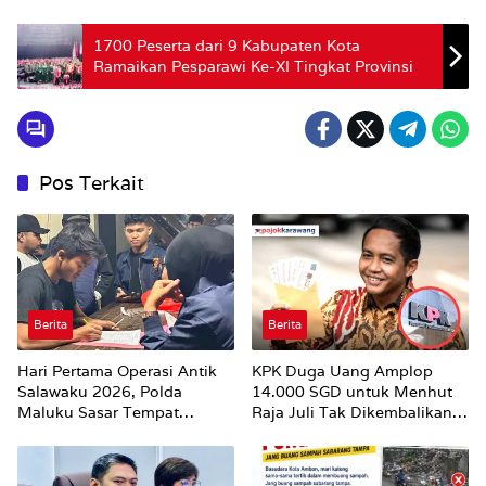
1700 Peserta dari 9 Kabupaten Kota
Ramaikan Pesparawi Ke-XI Tingkat Provinsi
Pos Terkait
Berita
Berita
Hari Pertama Operasi Antik
KPK Duga Uang Amplop
Salawaku 2026, Polda
14.000 SGD untuk Menhut
Maluku Sasar Tempat
Raja Juli Tak Dikembalikan
Hiburan Malam di Ambon
Utuh