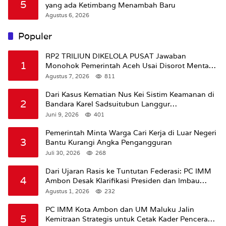
5
yang ada Ketimbang Menambah Baru
Agustus 6, 2026
Populer
RP2 TRILIUN DIKELOLA PUSAT Jawaban
1
Monohok Pemerintah Aceh Usai Disorot Mentan
Amran Soal Dana Pertanian
Agustus 7, 2026
811
Dari Kasus Kematian Nus Kei Sistim Keamanan di
2
Bandara Karel Sadsuitubun Langgur
Dipertanyakan
Juni 9, 2026
401
Pemerintah Minta Warga Cari Kerja di Luar Negeri
3
Bantu Kurangi Angka Pengangguran
Juli 30, 2026
268
Dari Ujaran Rasis ke Tuntutan Federasi: PC IMM
4
Ambon Desak Klarifikasi Presiden dan Imbau
Tunda Pengibaran Bendera Merah Putih Di
Agustus 1, 2026
232
Maluku.
PC IMM Kota Ambon dan UM Maluku Jalin
5
Kemitraan Strategis untuk Cetak Kader Pencerah