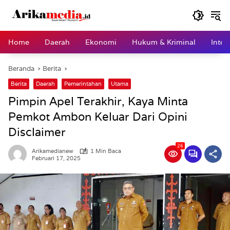
Langsung
ke
konten
Home
Daerah
Ekonomi
Hukum & Kriminal
Inter
Beranda
Berita
Berita
Daerah
Pemerintahan
Utama
Pimpin Apel Terakhir, Kaya Minta
Pemkot Ambon Keluar Dari Opini
Disclaimer
26
Arikamedianew
1 Min Baca
Februari 17, 2025