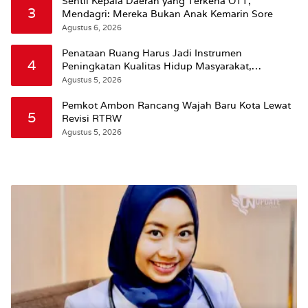
Sentil Kepala Daerah yang Terkena OTT,
3
Mendagri: Mereka Bukan Anak Kemarin Sore
Agustus 6, 2026
Penataan Ruang Harus Jadi Instrumen
4
Peningkatan Kualitas Hidup Masyarakat,
Wattimena: Revisi RT-RW Ditetapkan Pemkot
Agustus 5, 2026
Susun RDTR Sebagai Dasar Hukum
Pemkot Ambon Rancang Wajah Baru Kota Lewat
5
Revisi RTRW
Agustus 5, 2026