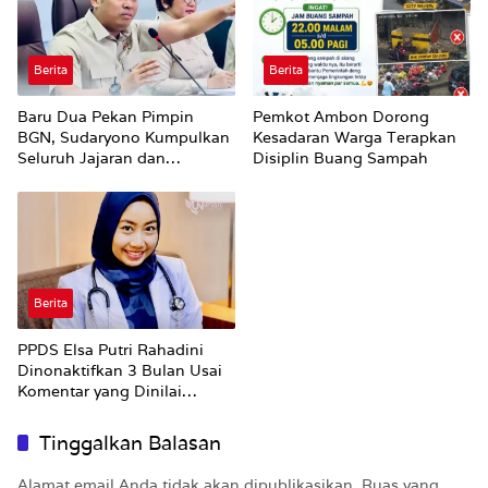
Berita
Berita
Baru Dua Pekan Pimpin
Pemkot Ambon Dorong
BGN, Sudaryono Kumpulkan
Kesadaran Warga Terapkan
Seluruh Jajaran dan
Disiplin Buang Sampah
Umumkan ‘Kertas Putih’
Pungli dan Pemerasan
Supplier harus Berhenti
Sekarang
Berita
PPDS Elsa Putri Rahadini
Dinonaktifkan 3 Bulan Usai
Komentar yang Dinilai
Nirempati ke Pasien BPJS
Tinggalkan Balasan
Alamat email Anda tidak akan dipublikasikan.
Ruas yang