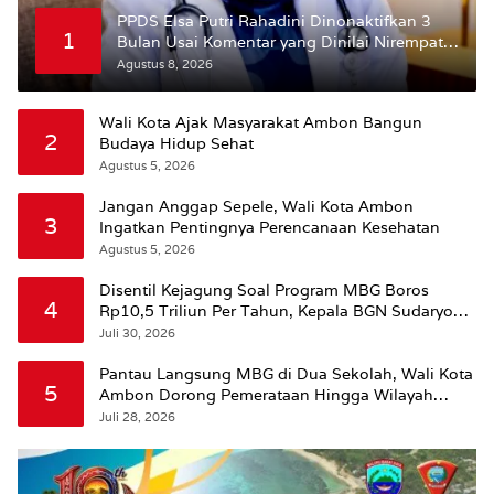
PPDS Elsa Putri Rahadini Dinonaktifkan 3
1
Bulan Usai Komentar yang Dinilai Nirempati
ke Pasien BPJS
Agustus 8, 2026
Wali Kota Ajak Masyarakat Ambon Bangun
2
Budaya Hidup Sehat
Agustus 5, 2026
Jangan Anggap Sepele, Wali Kota Ambon
3
Ingatkan Pentingnya Perencanaan Kesehatan
Agustus 5, 2026
Disentil Kejagung Soal Program MBG Boros
4
Rp10,5 Triliun Per Tahun, Kepala BGN Sudaryono
Beri Penjelasan
Juli 30, 2026
Pantau Langsung MBG di Dua Sekolah, Wali Kota
5
Ambon Dorong Pemerataan Hingga Wilayah
Leitimur Selatan
Juli 28, 2026