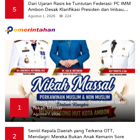
Dari Ujaran Rasis ke Tuntutan Federasi: PC IMM
5
Ambon Desak Klarifikasi Presiden dan Imbau
Tunda Pengibaran Bendera Merah Putih Di
Agustus 1, 2026
224
Maluku.
Jelang HUT Kota Ambon, Disdukcapil Gelar
1
Nikah Massal
Agustus 7, 2026
Sentil Kepala Daerah yang Terkena OTT,
2
Mendagri: Mereka Bukan Anak Kemarin Sore