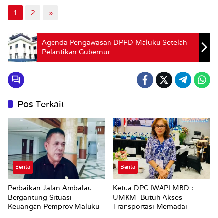
1
2
»
Agenda Pengawasan DPRD Maluku Setelah
Pelantikan Gubernur
Pos Terkait
Berita
Berita
Perbaikan Jalan Ambalau
Ketua DPC IWAPI MBD :
Bergantung Situasi
UMKM Butuh Akses
Keuangan Pemprov Maluku
Transportasi Memadai