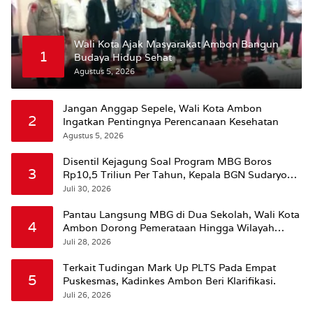
Wali Kota Ajak Masyarakat Ambon Bangun
1
Budaya Hidup Sehat
Agustus 5, 2026
Jangan Anggap Sepele, Wali Kota Ambon
2
Ingatkan Pentingnya Perencanaan Kesehatan
Agustus 5, 2026
Disentil Kejagung Soal Program MBG Boros
3
Rp10,5 Triliun Per Tahun, Kepala BGN Sudaryono
Beri Penjelasan
Juli 30, 2026
Pantau Langsung MBG di Dua Sekolah, Wali Kota
4
Ambon Dorong Pemerataan Hingga Wilayah
Leitimur Selatan
Juli 28, 2026
Terkait Tudingan Mark Up PLTS Pada Empat
5
Puskesmas, Kadinkes Ambon Beri Klarifikasi.
Juli 26, 2026