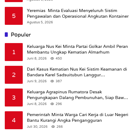
Yeremias Minta Evaluasi Menyeluruh Sistim
5
Pengawalan dan Operasional Angkutan Kontainer
Agustus 5, 2026
Populer
Keluarga Nus Kei Minta Partai Golkar Ambil Peran
1
Membantu Ungkap Kematian Almarhum
Juni 8, 2026
450
Dari Kasus Kematian Nus Kei Sistim Keamanan di
2
Bandara Karel Sadsuitubun Langgur
Dipertanyakan
Juni 9, 2026
387
Keluarga Agrapinus Rumatora Desak
3
Pengungkapan Dalang Pembunuhan, Siap Bawa
Kasus ke Komisi III DPR RI
Juni 8, 2026
296
Pemerintah Minta Warga Cari Kerja di Luar Negeri
4
Bantu Kurangi Angka Pengangguran
Juli 30, 2026
266