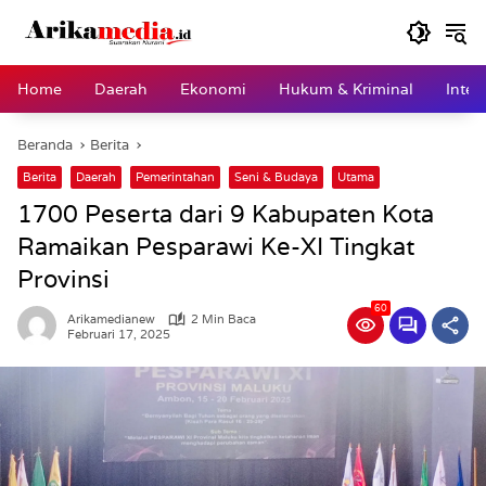
Langsung
ke
konten
Home
Daerah
Ekonomi
Hukum & Kriminal
Inter
Beranda
Berita
Berita
Daerah
Pemerintahan
Seni & Budaya
Utama
1700 Peserta dari 9 Kabupaten Kota
Ramaikan Pesparawi Ke-XI Tingkat
Provinsi
60
Arikamedianew
2 Min Baca
Februari 17, 2025