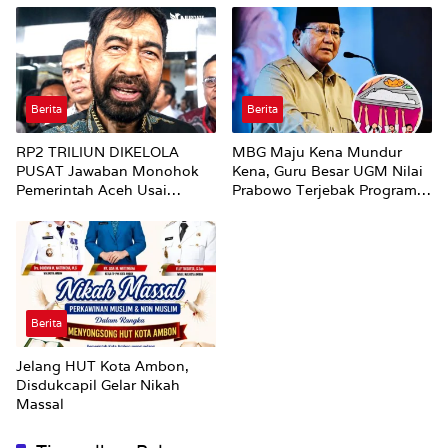
Berita
Berita
RP2 TRILIUN DIKELOLA
MBG Maju Kena Mundur
PUSAT Jawaban Monohok
Kena, Guru Besar UGM Nilai
Pemerintah Aceh Usai
Prabowo Terjebak Program
Disorot Mentan Amran Soal
Amburadul
Dana Pertanian
Berita
Jelang HUT Kota Ambon,
Disdukcapil Gelar Nikah
Massal