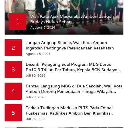
Wali Kota Ajak Masyarakat Ambon Bangun
1
Budaya Hidup Sehat
Agustus 5, 2026
Jangan Anggap Sepele, Wali Kota Ambon
2
Ingatkan Pentingnya Perencanaan Kesehatan
Agustus 5, 2026
Disentil Kejagung Soal Program MBG Boros
3
Rp10,5 Triliun Per Tahun, Kepala BGN Sudaryono
Beri Penjelasan
Juli 30, 2026
Pantau Langsung MBG di Dua Sekolah, Wali Kota
4
Ambon Dorong Pemerataan Hingga Wilayah
Leitimur Selatan
Juli 28, 2026
Terkait Tudingan Mark Up PLTS Pada Empat
5
Puskesmas, Kadinkes Ambon Beri Klarifikasi.
Juli 26, 2026