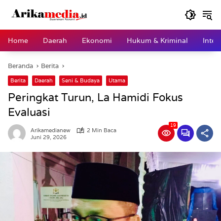
Langsung
ke
konten
Home
Daerah
Ekonomi
Hukum & Kriminal
Inter
Beranda
Berita
Berita
Daerah
Seni & Budaya
Utama
Peringkat Turun, La Hamidi Fokus
Evaluasi
19
Arikamedianew
2 Min Baca
Juni 29, 2026