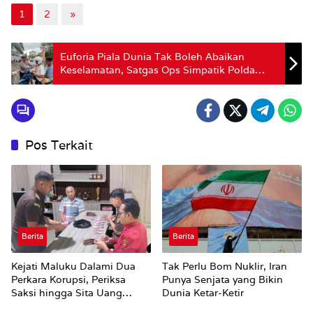
1
2
»
Euforia Piala Dunia Tak Boleh Abaikan
Keselamatan, Satgas Ops Simpatik Polda
Maluku Kawal Konvoi Suporter dengan
Edukasi Humanis
Pos Terkait
Berita
Berita
Kejati Maluku Dalami Dua
Tak Perlu Bom Nuklir, Iran
Perkara Korupsi, Periksa
Punya Senjata yang Bikin
Saksi hingga Sita Uang
Dunia Ketar-Ketir
Rp100 Juta