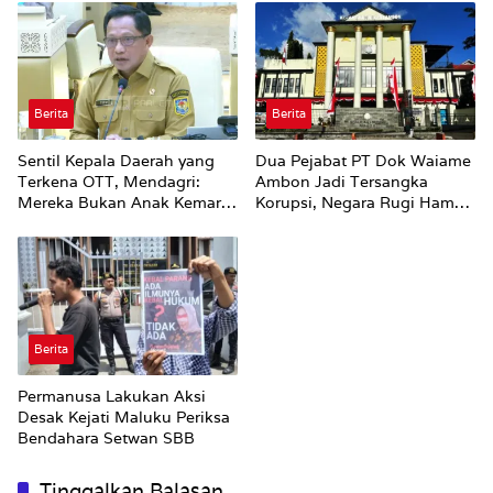
Berita
Berita
Sentil Kepala Daerah yang
Dua Pejabat PT Dok Waiame
Terkena OTT, Mendagri:
Ambon Jadi Tersangka
Mereka Bukan Anak Kemarin
Korupsi, Negara Rugi Hampir
Sore
Rp19 Miliar
Berita
Permanusa Lakukan Aksi
Desak Kejati Maluku Periksa
Bendahara Setwan SBB
Tinggalkan Balasan