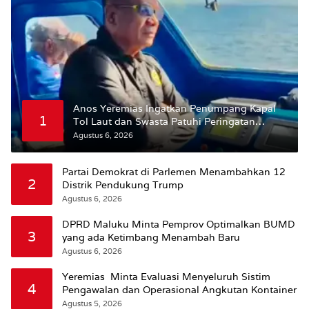
Anos Yeremias Ingatkan Penumpang Kapal
1
Tol Laut dan Swasta Patuhi Peringatan
BMKG
Agustus 6, 2026
Partai Demokrat di Parlemen Menambahkan 12
2
Distrik Pendukung Trump
Agustus 6, 2026
DPRD Maluku Minta Pemprov Optimalkan BUMD
3
yang ada Ketimbang Menambah Baru
Agustus 6, 2026
Yeremias Minta Evaluasi Menyeluruh Sistim
4
Pengawalan dan Operasional Angkutan Kontainer
Agustus 5, 2026