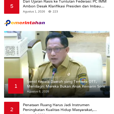
Dari Ujaran Rasis ke Tuntutan Federasi: PC IMM
5
Ambon Desak Klarifikasi Presiden dan Imbau
Tunda Pengibaran Bendera Merah Putih Di
Agustus 1, 2026
223
Maluku.
Sentil Kepala Daerah yang Terkena OTT,
1
Mendagri: Mereka Bukan Anak Kemarin Sore
Agustus 6, 2026
Penataan Ruang Harus Jadi Instrumen
2
Peningkatan Kualitas Hidup Masyarakat,