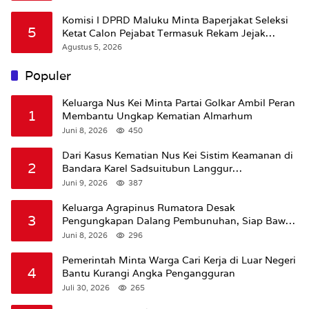
Komisi I DPRD Maluku Minta Baperjakat Seleksi
5
Ketat Calon Pejabat Termasuk Rekam Jejak
Hukum
Agustus 5, 2026
Populer
Keluarga Nus Kei Minta Partai Golkar Ambil Peran
1
Membantu Ungkap Kematian Almarhum
Juni 8, 2026
450
Dari Kasus Kematian Nus Kei Sistim Keamanan di
2
Bandara Karel Sadsuitubun Langgur
Dipertanyakan
Juni 9, 2026
387
Keluarga Agrapinus Rumatora Desak
3
Pengungkapan Dalang Pembunuhan, Siap Bawa
Kasus ke Komisi III DPR RI
Juni 8, 2026
296
Pemerintah Minta Warga Cari Kerja di Luar Negeri
4
Bantu Kurangi Angka Pengangguran
Juli 30, 2026
265