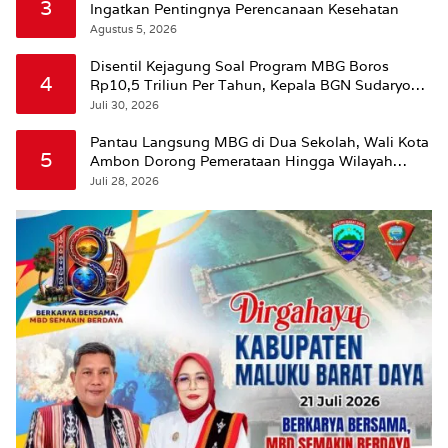
3
Ingatkan Pentingnya Perencanaan Kesehatan
Agustus 5, 2026
Disentil Kejagung Soal Program MBG Boros
4
Rp10,5 Triliun Per Tahun, Kepala BGN Sudaryono
Beri Penjelasan
Juli 30, 2026
Pantau Langsung MBG di Dua Sekolah, Wali Kota
5
Ambon Dorong Pemerataan Hingga Wilayah
Leitimur Selatan
Juli 28, 2026