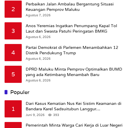
Perbaikan Jalan Ambalau Bergantung Situasi
2
Keuangan Pemprov Maluku
Agustus 7, 2026
Anos Yeremias Ingatkan Penumpang Kapal Tol
3
Laut dan Swasta Patuhi Peringatan BMKG
Agustus 6, 2026
Partai Demokrat di Parlemen Menambahkan 12
4
Distrik Pendukung Trump
Agustus 6, 2026
DPRD Maluku Minta Pemprov Optimalkan BUMD
5
yang ada Ketimbang Menambah Baru
Agustus 6, 2026
Populer
Dari Kasus Kematian Nus Kei Sistim Keamanan di
1
Bandara Karel Sadsuitubun Langgur
Dipertanyakan
Juni 9, 2026
393
Pemerintah Minta Warga Cari Kerja di Luar Negeri