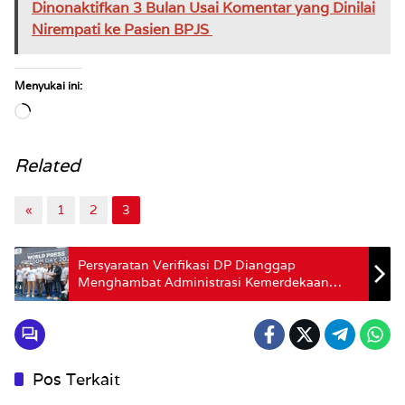
Dinonaktifkan 3 Bulan Usai Komentar yang Dinilai
Nirempati ke Pasien BPJS
Menyukai ini:
Memuat...
Related
«
1
2
3
Persyaratan Verifikasi DP Dianggap
Menghambat Administrasi Kemerdekaan
Pers
Pos Terkait