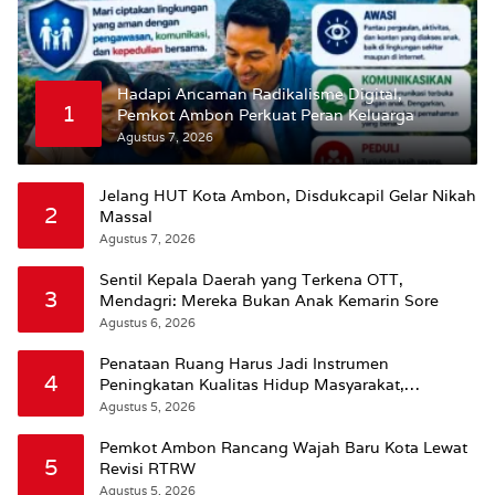
Hadapi Ancaman Radikalisme Digital,
1
Pemkot Ambon Perkuat Peran Keluarga
Agustus 7, 2026
Jelang HUT Kota Ambon, Disdukcapil Gelar Nikah
2
Massal
Agustus 7, 2026
Sentil Kepala Daerah yang Terkena OTT,
3
Mendagri: Mereka Bukan Anak Kemarin Sore
Agustus 6, 2026
Penataan Ruang Harus Jadi Instrumen
4
Peningkatan Kualitas Hidup Masyarakat,
Wattimena: Revisi RT-RW Ditetapkan Pemkot
Agustus 5, 2026
Susun RDTR Sebagai Dasar Hukum
Pemkot Ambon Rancang Wajah Baru Kota Lewat
5
Revisi RTRW
Agustus 5, 2026