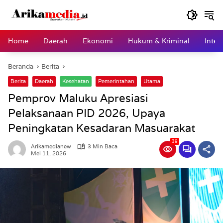
Langsung
ke
konten
Home
Daerah
Ekonomi
Hukum & Kriminal
Inter
Beranda
Berita
Berita
Daerah
Kesehatan
Pemerintahan
Utama
Pemprov Maluku Apresiasi
Pelaksanaan PID 2026, Upaya
Peningkatan Kesadaran Masuarakat
39
Arikamedianew
3 Min Baca
Mei 11, 2026