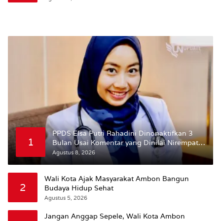
PPDS Elsa Putri Rahadini Dinonaktifkan 3
1
Bulan Usai Komentar yang Dinilai Nirempati
ke Pasien BPJS
Agustus 8, 2026
Wali Kota Ajak Masyarakat Ambon Bangun
2
Budaya Hidup Sehat
Agustus 5, 2026
Jangan Anggap Sepele, Wali Kota Ambon