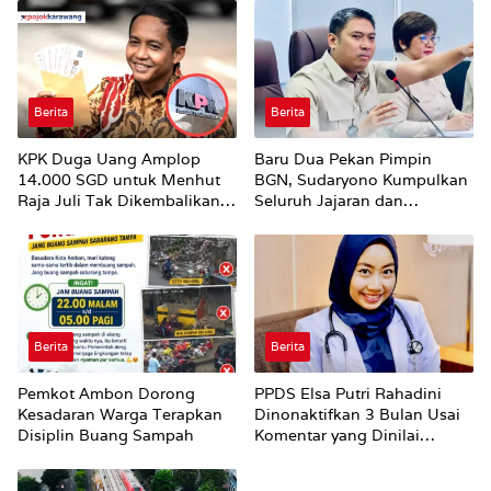
Berita
Berita
KPK Duga Uang Amplop
Baru Dua Pekan Pimpin
14.000 SGD untuk Menhut
BGN, Sudaryono Kumpulkan
Raja Juli Tak Dikembalikan
Seluruh Jajaran dan
Utuh
Umumkan ‘Kertas Putih’
Pungli dan Pemerasan
Supplier harus Berhenti
Sekarang
Berita
Berita
Pemkot Ambon Dorong
PPDS Elsa Putri Rahadini
Kesadaran Warga Terapkan
Dinonaktifkan 3 Bulan Usai
Disiplin Buang Sampah
Komentar yang Dinilai
Nirempati ke Pasien BPJS