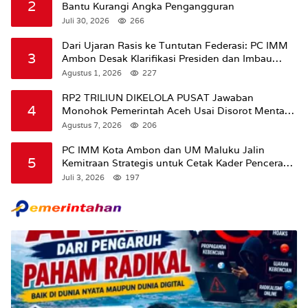
2
Bantu Kurangi Angka Pengangguran
Juli 30, 2026
266
Dari Ujaran Rasis ke Tuntutan Federasi: PC IMM
3
Ambon Desak Klarifikasi Presiden dan Imbau
Tunda Pengibaran Bendera Merah Putih Di
Agustus 1, 2026
227
Maluku.
RP2 TRILIUN DIKELOLA PUSAT Jawaban
4
Monohok Pemerintah Aceh Usai Disorot Mentan
Amran Soal Dana Pertanian
Agustus 7, 2026
206
PC IMM Kota Ambon dan UM Maluku Jalin
5
Kemitraan Strategis untuk Cetak Kader Pencerah
Bangsa “Membangun Peradaban dari Kampus”
Juli 3, 2026
197