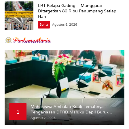
LRT Kelapa Gading – Manggarai
Ditargetkan 80 Ribu Penumpang Setiap
Hari
Berita
Agustus 8, 2026
Mahasiswa Ambalau Kritik Lemahnya
1
Pengawasan DPRD Maluku Dapil Buru-
Bursel Terhadap Proses Perubahan Status
Agustus 7, 2026
Jalan