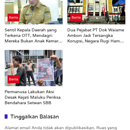
Berita
Berita
Sentil Kepala Daerah yang
Dua Pejabat PT Dok Waiame
Terkena OTT, Mendagri:
Ambon Jadi Tersangka
Mereka Bukan Anak Kemarin
Korupsi, Negara Rugi Hampir
Sore
Rp19 Miliar
Berita
Permanusa Lakukan Aksi
Desak Kejati Maluku Periksa
Bendahara Setwan SBB
Tinggalkan Balasan
Alamat email Anda tidak akan dipublikasikan.
Ruas yang