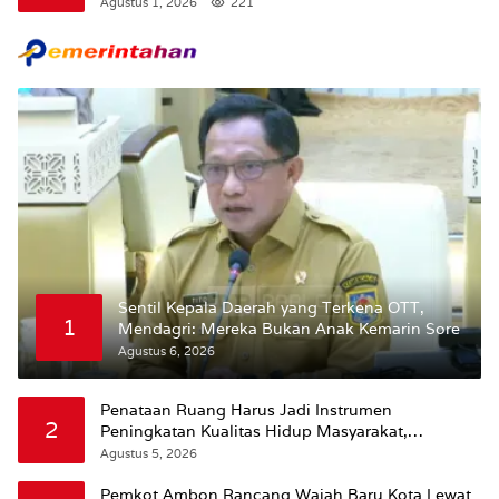
Agustus 1, 2026
221
Maluku.
Sentil Kepala Daerah yang Terkena OTT,
1
Mendagri: Mereka Bukan Anak Kemarin Sore
Agustus 6, 2026
Penataan Ruang Harus Jadi Instrumen
2
Peningkatan Kualitas Hidup Masyarakat,
Wattimena: Revisi RT-RW Ditetapkan Pemkot
Agustus 5, 2026
Susun RDTR Sebagai Dasar Hukum
Pemkot Ambon Rancang Wajah Baru Kota Lewat