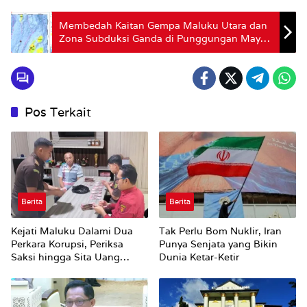
Membedah Kaitan Gempa Maluku Utara dan
Zona Subduksi Ganda di Punggungan Mayu
Menurut Pakar
Pos Terkait
Berita
Berita
Kejati Maluku Dalami Dua
Tak Perlu Bom Nuklir, Iran
Perkara Korupsi, Periksa
Punya Senjata yang Bikin
Saksi hingga Sita Uang
Dunia Ketar-Ketir
Rp100 Juta