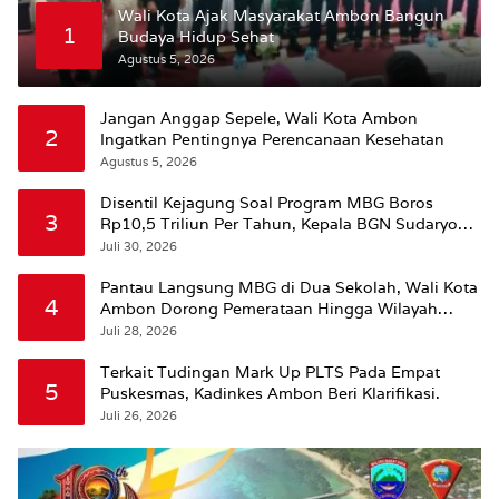
Wali Kota Ajak Masyarakat Ambon Bangun
1
Budaya Hidup Sehat
Agustus 5, 2026
Jangan Anggap Sepele, Wali Kota Ambon
2
Ingatkan Pentingnya Perencanaan Kesehatan
Agustus 5, 2026
Disentil Kejagung Soal Program MBG Boros
3
Rp10,5 Triliun Per Tahun, Kepala BGN Sudaryono
Beri Penjelasan
Juli 30, 2026
Pantau Langsung MBG di Dua Sekolah, Wali Kota
4
Ambon Dorong Pemerataan Hingga Wilayah
Leitimur Selatan
Juli 28, 2026
Terkait Tudingan Mark Up PLTS Pada Empat
5
Puskesmas, Kadinkes Ambon Beri Klarifikasi.
Juli 26, 2026