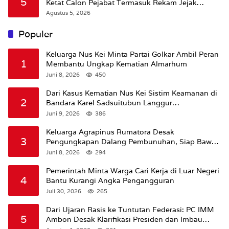
5
Ketat Calon Pejabat Termasuk Rekam Jejak
Hukum
Agustus 5, 2026
Populer
Keluarga Nus Kei Minta Partai Golkar Ambil Peran
1
Membantu Ungkap Kematian Almarhum
Juni 8, 2026
450
Dari Kasus Kematian Nus Kei Sistim Keamanan di
2
Bandara Karel Sadsuitubun Langgur
Dipertanyakan
Juni 9, 2026
386
Keluarga Agrapinus Rumatora Desak
3
Pengungkapan Dalang Pembunuhan, Siap Bawa
Kasus ke Komisi III DPR RI
Juni 8, 2026
294
Pemerintah Minta Warga Cari Kerja di Luar Negeri
4
Bantu Kurangi Angka Pengangguran
Juli 30, 2026
265
Dari Ujaran Rasis ke Tuntutan Federasi: PC IMM
5
Ambon Desak Klarifikasi Presiden dan Imbau
Tunda Pengibaran Bendera Merah Putih Di