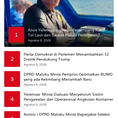
Anos Yeremias Ingatkan Penumpang Kapal
1
Tol Laut dan Swasta Patuhi Peringatan
BMKG
Agustus 6, 2026
Partai Demokrat di Parlemen Menambahkan 12
2
Distrik Pendukung Trump
Agustus 6, 2026
DPRD Maluku Minta Pemprov Optimalkan BUMD
3
yang ada Ketimbang Menambah Baru
Agustus 6, 2026
Yeremias Minta Evaluasi Menyeluruh Sistim
4
Pengawalan dan Operasional Angkutan Kontainer
Agustus 5, 2026
Komisi I DPRD Maluku Minta Baperjakat Seleksi