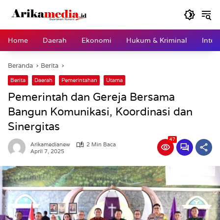
Langsung
ke
konten
Home
Daerah
Ekonomi
Hukum & Kriminal
Inter
Beranda
Berita
Berita
Daerah
Pemerintahan
Utama
Pemerintah dan Gereja Bersama
Bangun Komunikasi, Koordinasi dan
Sinergitas
47
Arikamedianew
2 Min Baca
April 7, 2025