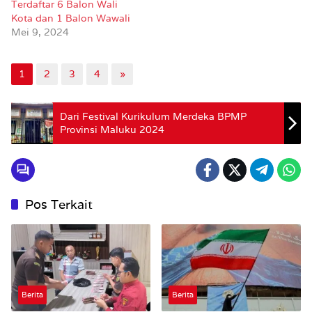
Terdaftar 6 Balon Wali
Kota dan 1 Balon Wawali
Mei 9, 2024
1
2
3
4
»
Dari Festival Kurikulum Merdeka BPMP
Provinsi Maluku 2024
Pos Terkait
Berita
Berita