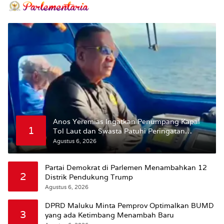
Anos Yeremias Ingatkan Penumpang Kapal
1
Tol Laut dan Swasta Patuhi Peringatan
BMKG
Agustus 6, 2026
Partai Demokrat di Parlemen Menambahkan 12
2
Distrik Pendukung Trump
Agustus 6, 2026
DPRD Maluku Minta Pemprov Optimalkan BUMD
3
yang ada Ketimbang Menambah Baru