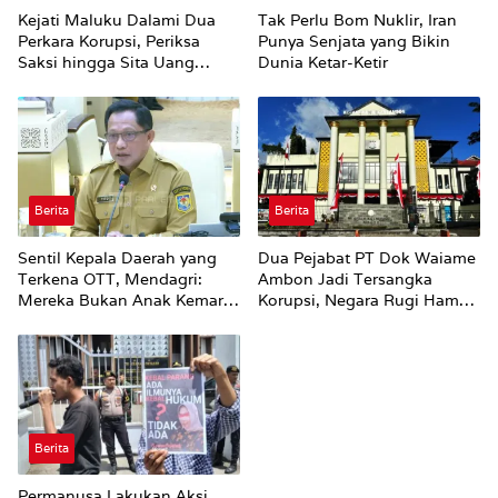
Kejati Maluku Dalami Dua
Tak Perlu Bom Nuklir, Iran
Perkara Korupsi, Periksa
Punya Senjata yang Bikin
Saksi hingga Sita Uang
Dunia Ketar-Ketir
Rp100 Juta
Berita
Berita
Sentil Kepala Daerah yang
Dua Pejabat PT Dok Waiame
Terkena OTT, Mendagri:
Ambon Jadi Tersangka
Mereka Bukan Anak Kemarin
Korupsi, Negara Rugi Hampir
Sore
Rp19 Miliar
Berita
Permanusa Lakukan Aksi