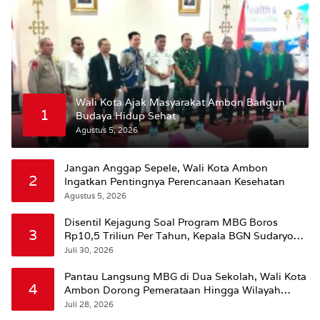
Wali Kota Ajak Masyarakat Ambon Bangun
1
Budaya Hidup Sehat
Agustus 5, 2026
Jangan Anggap Sepele, Wali Kota Ambon
2
Ingatkan Pentingnya Perencanaan Kesehatan
Agustus 5, 2026
Disentil Kejagung Soal Program MBG Boros
3
Rp10,5 Triliun Per Tahun, Kepala BGN Sudaryono
Beri Penjelasan
Juli 30, 2026
Pantau Langsung MBG di Dua Sekolah, Wali Kota
4
Ambon Dorong Pemerataan Hingga Wilayah
Leitimur Selatan
Juli 28, 2026