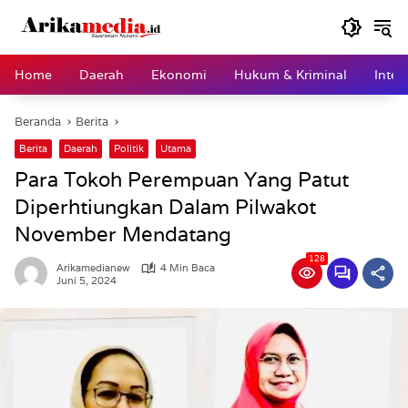
Langsung
ke
konten
Home
Daerah
Ekonomi
Hukum & Kriminal
Inter
Beranda
Berita
Berita
Daerah
Politik
Utama
Para Tokoh Perempuan Yang Patut
Diperhtiungkan Dalam Pilwakot
November Mendatang
128
Arikamedianew
4 Min Baca
Juni 5, 2024