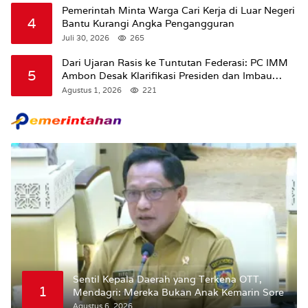
Pemerintah Minta Warga Cari Kerja di Luar Negeri
4
Bantu Kurangi Angka Pengangguran
Juli 30, 2026
265
Dari Ujaran Rasis ke Tuntutan Federasi: PC IMM
5
Ambon Desak Klarifikasi Presiden dan Imbau
Tunda Pengibaran Bendera Merah Putih Di
Agustus 1, 2026
221
Maluku.
Sentil Kepala Daerah yang Terkena OTT,
1
Mendagri: Mereka Bukan Anak Kemarin Sore
Agustus 6, 2026