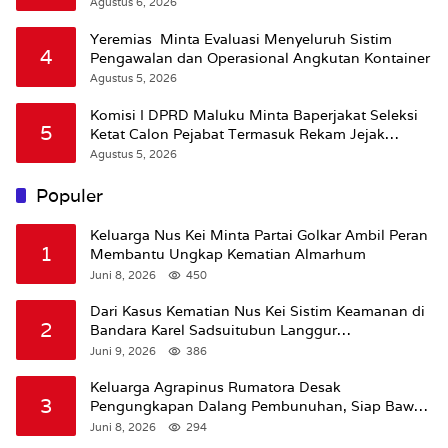
Agustus 6, 2026
Yeremias Minta Evaluasi Menyeluruh Sistim
4
Pengawalan dan Operasional Angkutan Kontainer
Agustus 5, 2026
Komisi I DPRD Maluku Minta Baperjakat Seleksi
5
Ketat Calon Pejabat Termasuk Rekam Jejak
Hukum
Agustus 5, 2026
Populer
Keluarga Nus Kei Minta Partai Golkar Ambil Peran
1
Membantu Ungkap Kematian Almarhum
Juni 8, 2026
450
Dari Kasus Kematian Nus Kei Sistim Keamanan di
2
Bandara Karel Sadsuitubun Langgur
Dipertanyakan
Juni 9, 2026
386
Keluarga Agrapinus Rumatora Desak
3
Pengungkapan Dalang Pembunuhan, Siap Bawa
Kasus ke Komisi III DPR RI
Juni 8, 2026
294