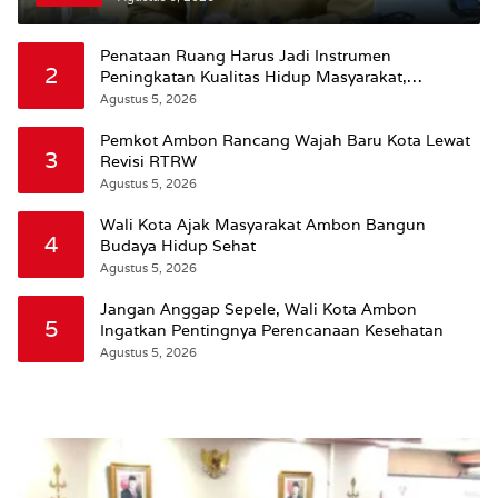
Penataan Ruang Harus Jadi Instrumen
2
Peningkatan Kualitas Hidup Masyarakat,
Wattimena: Revisi RT-RW Ditetapkan Pemkot
Agustus 5, 2026
Susun RDTR Sebagai Dasar Hukum
Pemkot Ambon Rancang Wajah Baru Kota Lewat
3
Revisi RTRW
Agustus 5, 2026
Wali Kota Ajak Masyarakat Ambon Bangun
4
Budaya Hidup Sehat
Agustus 5, 2026
Jangan Anggap Sepele, Wali Kota Ambon
5
Ingatkan Pentingnya Perencanaan Kesehatan
Agustus 5, 2026