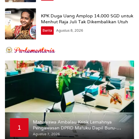
KPK Duga Uang Amplop 14.000 SGD untuk
Menhut Raja Juli Tak Dikembalikan Utuh
Berita
Agustus 8, 2026
Mahasiswa Ambalau Kritik Lemahnya
1
Pengawasan DPRD Maluku Dapil Buru-
Bursel Terhadap Proses Perubahan Status
Agustus 7, 2026