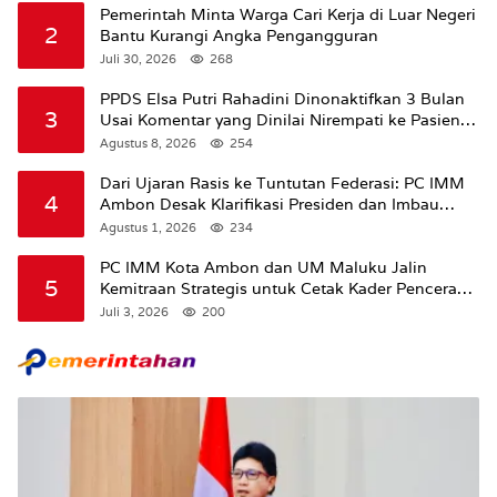
Pemerintah Minta Warga Cari Kerja di Luar Negeri
2
Bantu Kurangi Angka Pengangguran
Juli 30, 2026
268
PPDS Elsa Putri Rahadini Dinonaktifkan 3 Bulan
3
Usai Komentar yang Dinilai Nirempati ke Pasien
BPJS
Agustus 8, 2026
254
Dari Ujaran Rasis ke Tuntutan Federasi: PC IMM
4
Ambon Desak Klarifikasi Presiden dan Imbau
Tunda Pengibaran Bendera Merah Putih Di
Agustus 1, 2026
234
Maluku.
PC IMM Kota Ambon dan UM Maluku Jalin
5
Kemitraan Strategis untuk Cetak Kader Pencerah
Bangsa “Membangun Peradaban dari Kampus”
Juli 3, 2026
200