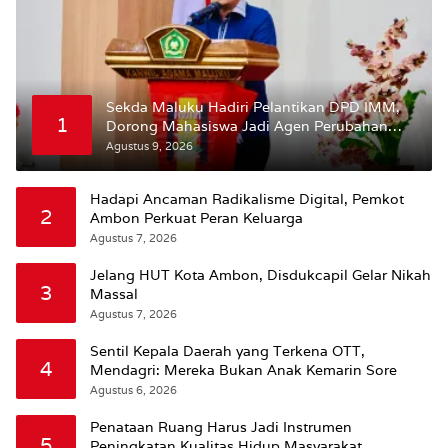
Sekda Maluku Hadiri Pelantikan DPD IMM,
1
Dorong Mahasiswa Jadi Agen Perubahan
dan Mitra Strategis Pemerintah
Agustus 9, 2026
Hadapi Ancaman Radikalisme Digital, Pemkot
2
Ambon Perkuat Peran Keluarga
Agustus 7, 2026
Jelang HUT Kota Ambon, Disdukcapil Gelar Nikah
3
Massal
Agustus 7, 2026
Sentil Kepala Daerah yang Terkena OTT,
4
Mendagri: Mereka Bukan Anak Kemarin Sore
Agustus 6, 2026
Penataan Ruang Harus Jadi Instrumen
5
Peningkatan Kualitas Hidup Masyarakat,