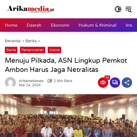
Langsung
ke
konten
Home
Daerah
Ekonomi
Hukum & Kriminal
Inter
Beranda
Berita
Berita
Pemerintahan
Utama
Menuju Pilkada, ASN Lingkup Pemkot
Ambon Harus Jaga Netralitas
48
Arikamedianew
2 Min Baca
Mei 14, 2024