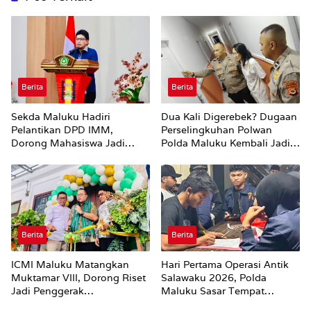
Berita
Berita
Sekda Maluku Hadiri
Dua Kali Digerebek? Dugaan
Pelantikan DPD IMM,
Perselingkuhan Polwan
Dorong Mahasiswa Jadi
Polda Maluku Kembali Jadi
Agen Perubahan dan Mitra
Sorotan
Strategis Pemerintah
Berita
Berita
ICMI Maluku Matangkan
Hari Pertama Operasi Antik
Muktamar VIII, Dorong Riset
Salawaku 2026, Polda
Jadi Penggerak
Maluku Sasar Tempat
Pembangunan
Hiburan Malam di Ambon