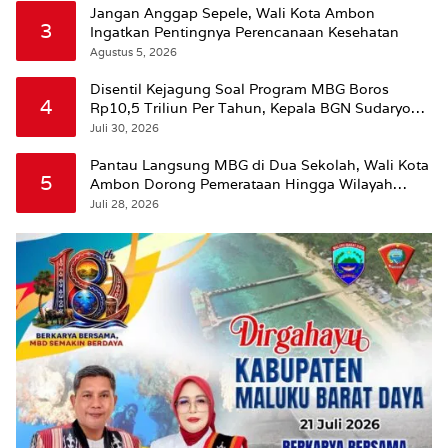
Jangan Anggap Sepele, Wali Kota Ambon
3
Ingatkan Pentingnya Perencanaan Kesehatan
Agustus 5, 2026
Disentil Kejagung Soal Program MBG Boros
4
Rp10,5 Triliun Per Tahun, Kepala BGN Sudaryono
Beri Penjelasan
Juli 30, 2026
Pantau Langsung MBG di Dua Sekolah, Wali Kota
5
Ambon Dorong Pemerataan Hingga Wilayah
Leitimur Selatan
Juli 28, 2026