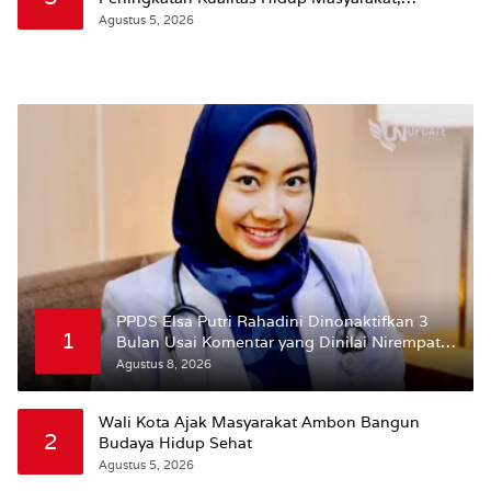
Wattimena: Revisi RT-RW Ditetapkan Pemkot
Agustus 5, 2026
Susun RDTR Sebagai Dasar Hukum
PPDS Elsa Putri Rahadini Dinonaktifkan 3
1
Bulan Usai Komentar yang Dinilai Nirempati
ke Pasien BPJS
Agustus 8, 2026
Wali Kota Ajak Masyarakat Ambon Bangun
2
Budaya Hidup Sehat
Agustus 5, 2026