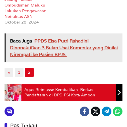
Ombudsman Maluku
Lakukan Pengawasan
Netralitas ASN
Oktober 28, 2024
Baca Juga
PPDS Elsa Putri Rahadini
Dinonaktifkan 3 Bulan Usai Komentar yang Dinilai
Nirempati ke Pasien BPJS
«
1
2
Agus Ririmasse Kembalikan Berkas
Pendaftaran di DPD PSI Kota Ambon
Pos Terkait