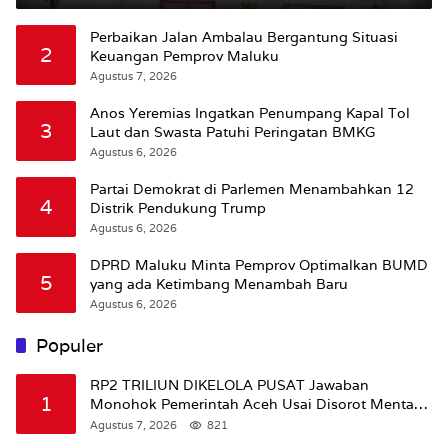
Jalan
Perbaikan Jalan Ambalau Bergantung Situasi
2
Keuangan Pemprov Maluku
Agustus 7, 2026
Anos Yeremias Ingatkan Penumpang Kapal Tol
3
Laut dan Swasta Patuhi Peringatan BMKG
Agustus 6, 2026
Partai Demokrat di Parlemen Menambahkan 12
4
Distrik Pendukung Trump
Agustus 6, 2026
DPRD Maluku Minta Pemprov Optimalkan BUMD
5
yang ada Ketimbang Menambah Baru
Agustus 6, 2026
Populer
RP2 TRILIUN DIKELOLA PUSAT Jawaban
1
Monohok Pemerintah Aceh Usai Disorot Mentan
Amran Soal Dana Pertanian
Agustus 7, 2026
821