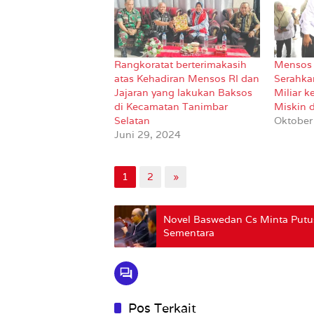
Rangkoratat berterimakasih
Mensos 
atas Kehadiran Mensos RI dan
Serahka
Jajaran yang lakukan Baksos
Miliar 
di Kecamatan Tanimbar
Miskin 
Selatan
Oktober
Juni 29, 2024
1
2
»
Novel Baswedan Cs Minta Putu
Sementara
Pos Terkait