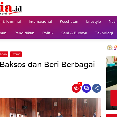
 & Kriminal
Internasional
Kesehatan
Lifestyle
Nasi
ahan
Pendidikan
Politik
Seni & Budaya
Teknologi
tahan
Utama
Baksos dan Beri Berbagai
23