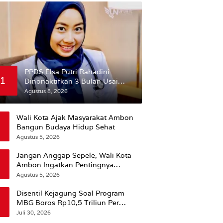
PPDS Elsa Putri Rahadini
1
Dinonaktifkan 3 Bulan Usai
Komentar yang Dinilai
Agustus 8, 2026
Nirempati ke Pasien BPJS
Wali Kota Ajak Masyarakat Ambon
Bangun Budaya Hidup Sehat
Agustus 5, 2026
Jangan Anggap Sepele, Wali Kota
Ambon Ingatkan Pentingnya
Perencanaan Kesehatan
Agustus 5, 2026
Disentil Kejagung Soal Program
MBG Boros Rp10,5 Triliun Per
Tahun, Kepala BGN Sudaryono Beri
Juli 30, 2026
Penjelasan