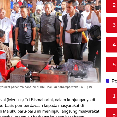
2
3
4
5
Po
yarakat penerima bantuan di KKT Maluku beberapa waktu lalu. (Ist)
1
sial (Mensos) Tri Rismaharini, dalam kunjunganya di
erbasis pemberdayaan kepada masyarakat di
i Maluku baru-baru ini meninjau langsung masyarakat
2
 usaha, meninjau berbagai layanan kesehatan,