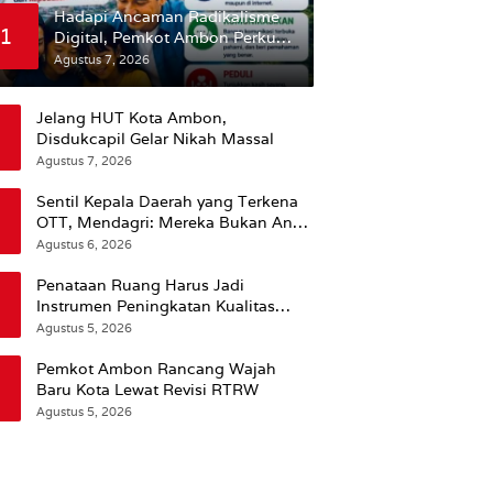
Hadapi Ancaman Radikalisme
1
Digital, Pemkot Ambon Perkuat
Peran Keluarga
Agustus 7, 2026
Jelang HUT Kota Ambon,
Disdukcapil Gelar Nikah Massal
Agustus 7, 2026
Sentil Kepala Daerah yang Terkena
OTT, Mendagri: Mereka Bukan Anak
Kemarin Sore
Agustus 6, 2026
Penataan Ruang Harus Jadi
Instrumen Peningkatan Kualitas
Hidup Masyarakat, Wattimena:
Agustus 5, 2026
Revisi RT-RW Ditetapkan Pemkot
Susun RDTR Sebagai Dasar Hukum
Pemkot Ambon Rancang Wajah
Baru Kota Lewat Revisi RTRW
Agustus 5, 2026