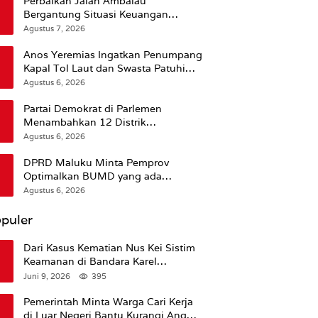
Perbaikan Jalan Ambalau
Bergantung Situasi Keuangan
Pemprov Maluku
Agustus 7, 2026
Anos Yeremias Ingatkan Penumpang
Kapal Tol Laut dan Swasta Patuhi
Peringatan BMKG
Agustus 6, 2026
Partai Demokrat di Parlemen
Menambahkan 12 Distrik
Pendukung Trump
Agustus 6, 2026
DPRD Maluku Minta Pemprov
Optimalkan BUMD yang ada
Ketimbang Menambah Baru
Agustus 6, 2026
puler
Dari Kasus Kematian Nus Kei Sistim
Keamanan di Bandara Karel
Sadsuitubun Langgur
Juni 9, 2026
395
Dipertanyakan
Pemerintah Minta Warga Cari Kerja
di Luar Negeri Bantu Kurangi Angka