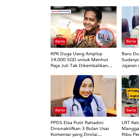
Berita
Berita
KPK Duga Uang Amplop
Baru Du
14.000 SGD untuk Menhut
Sudaryo
Raja Juli Tak Dikembalikan
Jajaran
Utuh
Putih’ 
Supplie
Sekara
Berita
Berita
PPDS Elsa Putri Rahadini
LRT Kel
Dinonaktifkan 3 Bulan Usai
Manggar
Komentar yang Dinilai
Ribu Pe