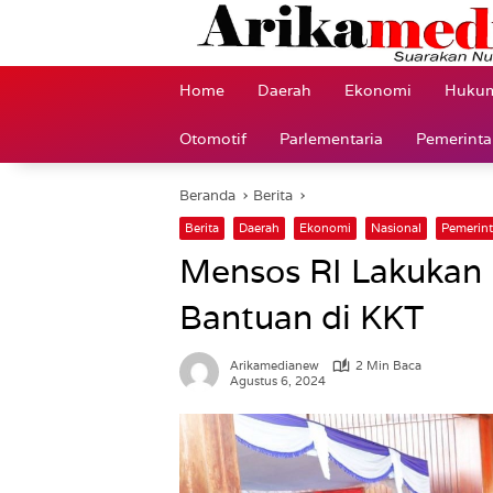
Langsung
ke
konten
Home
Daerah
Ekonomi
Hukum
Otomotif
Parlementaria
Pemerint
Beranda
Berita
Berita
Daerah
Ekonomi
Nasional
Pemerin
Mensos RI Lakukan 
Bantuan di KKT
Arikamedianew
2 Min Baca
Agustus 6, 2024