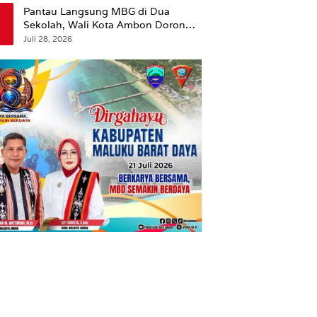
Pantau Langsung MBG di Dua
Sekolah, Wali Kota Ambon Dorong
Pemerataan Hingga Wilayah
Juli 28, 2026
Leitimur Selatan