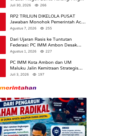
Pengangguran
Juli 30, 2026
266
RP2 TRILIUN DIKELOLA PUSAT
Jawaban Monohok Pemerintah Aceh
Usai Disorot Mentan Amran Soal
Agustus 7, 2026
255
Dana Pertanian
Dari Ujaran Rasis ke Tuntutan
Federasi: PC IMM Ambon Desak
Klarifikasi Presiden dan Imbau
Agustus 1, 2026
227
Tunda Pengibaran Bendera Merah
Putih Di Maluku.
PC IMM Kota Ambon dan UM
Maluku Jalin Kemitraan Strategis
untuk Cetak Kader Pencerah Bangsa
Juli 3, 2026
197
“Membangun Peradaban dari
Kampus”