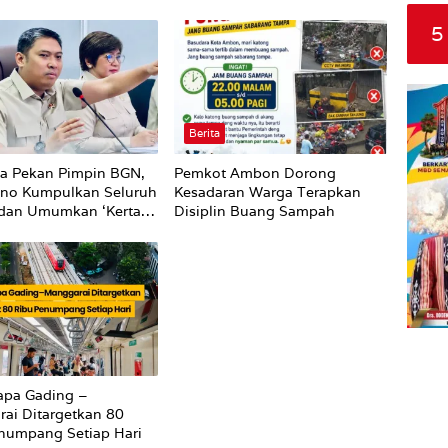
5
Berita
a Pekan Pimpin BGN,
Pemkot Ambon Dorong
no Kumpulkan Seluruh
Kesadaran Warga Terapkan
 dan Umumkan ‘Kertas
Disiplin Buang Sampah
Pungli dan Pemerasan
r harus Berhenti
ng
apa Gading –
ai Ditargetkan 80
numpang Setiap Hari