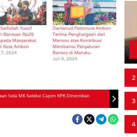
Saifullah Yusuf
Danlanud Pattimura Ambon
n Bantuan Rp29
Terima Penghargaan dari
kepada Masyarakat
Mensos atas Kontribusi
di Kota Ambon
Membantu Penyaluran
 7, 2024
Bansos di Maluku.
Juli 9, 2024
2
san Sela MK Seleksi Capim KPK Dihentikan
3
4