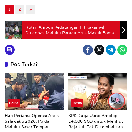
1
2
»
Rutan Ambon Kedatangan Plt Kakanwil
Ditjenpas Maluku Pantau Arus Masuk Bama
Pos Terkait
Berita
Berita
Hari Pertama Operasi Antik
KPK Duga Uang Amplop
Salawaku 2026, Polda
14.000 SGD untuk Menhut
Maluku Sasar Tempat
Raja Juli Tak Dikembalikan