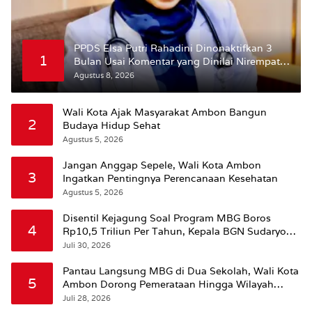
PPDS Elsa Putri Rahadini Dinonaktifkan 3
1
Bulan Usai Komentar yang Dinilai Nirempati
ke Pasien BPJS
Agustus 8, 2026
Wali Kota Ajak Masyarakat Ambon Bangun
2
Budaya Hidup Sehat
Agustus 5, 2026
Jangan Anggap Sepele, Wali Kota Ambon
3
Ingatkan Pentingnya Perencanaan Kesehatan
Agustus 5, 2026
Disentil Kejagung Soal Program MBG Boros
4
Rp10,5 Triliun Per Tahun, Kepala BGN Sudaryono
Beri Penjelasan
Juli 30, 2026
Pantau Langsung MBG di Dua Sekolah, Wali Kota
5
Ambon Dorong Pemerataan Hingga Wilayah
Leitimur Selatan
Juli 28, 2026