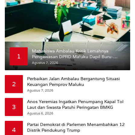
Mahasiswa Ambalau Kritik Lemahnya
1
Pengawasan DPRD Maluku Dapil Buru-
Bursel Terhadap Proses Perubahan Status
Agustus 7, 2026
Jalan
Perbaikan Jalan Ambalau Bergantung Situasi
2
Keuangan Pemprov Maluku
Agustus 7, 2026
Anos Yeremias Ingatkan Penumpang Kapal Tol
3
Laut dan Swasta Patuhi Peringatan BMKG
Agustus 6, 2026
Partai Demokrat di Parlemen Menambahkan 12
4
Distrik Pendukung Trump