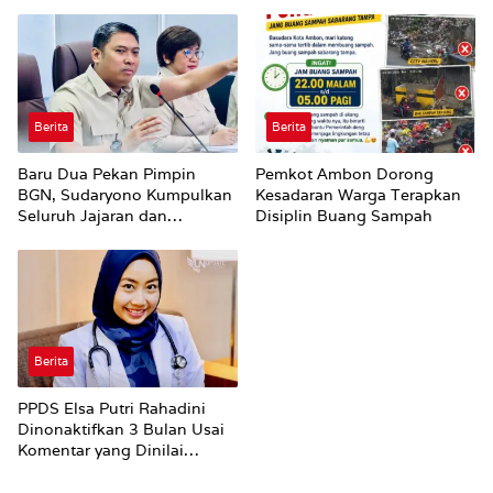
Hiburan Malam di Ambon
Utuh
Berita
Berita
Baru Dua Pekan Pimpin
Pemkot Ambon Dorong
BGN, Sudaryono Kumpulkan
Kesadaran Warga Terapkan
Seluruh Jajaran dan
Disiplin Buang Sampah
Umumkan ‘Kertas Putih’
Pungli dan Pemerasan
Supplier harus Berhenti
Sekarang
Berita
PPDS Elsa Putri Rahadini
Dinonaktifkan 3 Bulan Usai
Komentar yang Dinilai
Nirempati ke Pasien BPJS