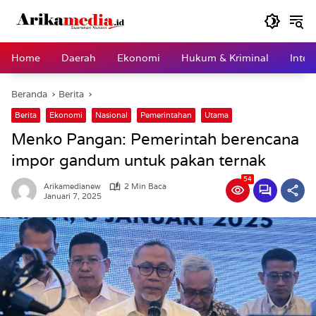
Langsung
ke
konten
Home
Daerah
Ekonomi
Hukum & Kriminal
Inter
Beranda
Berita
Berita
Ekonomi
Nasional
Pemerintahan
Utama
Menko Pangan: Pemerintah berencana
impor gandum untuk pakan ternak
54
Arikamedianew
2 Min Baca
Januari 7, 2025