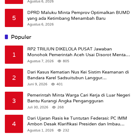
Agustus 6, 2026
DPRD Maluku Minta Pemprov Optimalkan BUMD
5
yang ada Ketimbang Menambah Baru
Agustus 6, 2026
Populer
RP2 TRILIUN DIKELOLA PUSAT Jawaban
1
Monohok Pemerintah Aceh Usai Disorot Mentan
Amran Soal Dana Pertanian
Agustus 7, 2026
805
Dari Kasus Kematian Nus Kei Sistim Keamanan di
2
Bandara Karel Sadsuitubun Langgur
Dipertanyakan
Juni 9, 2026
401
Pemerintah Minta Warga Cari Kerja di Luar Negeri
3
Bantu Kurangi Angka Pengangguran
Juli 30, 2026
268
Dari Ujaran Rasis ke Tuntutan Federasi: PC IMM
4
Ambon Desak Klarifikasi Presiden dan Imbau
Tunda Pengibaran Bendera Merah Putih Di
Agustus 1, 2026
232
Maluku.