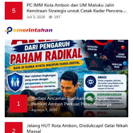
PC IMM Kota Ambon dan UM Maluku Jalin
5
Kemitraan Strategis untuk Cetak Kader Pencerah
Bangsa “Membangun Peradaban dari Kampus”
Juli 3, 2026
197
Hadapi Ancaman Radikalisme Digital,
1
Pemkot Ambon Perkuat Peran Keluarga
Agustus 7, 2026
Jelang HUT Kota Ambon, Disdukcapil Gelar Nikah
2
Massal