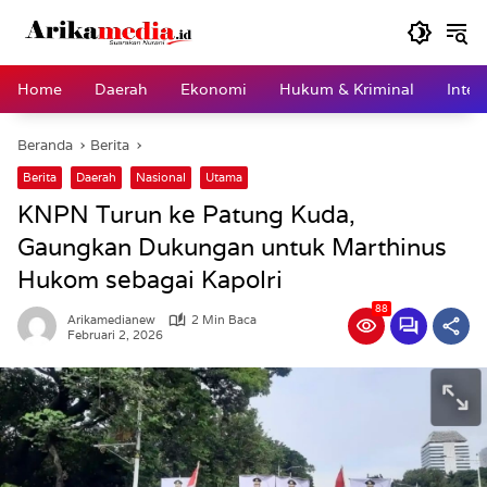
Langsung
ke
konten
Home
Daerah
Ekonomi
Hukum & Kriminal
Inter
Beranda
Berita
Berita
Daerah
Nasional
Utama
KNPN Turun ke Patung Kuda,
Gaungkan Dukungan untuk Marthinus
Hukom sebagai Kapolri
88
Arikamedianew
2 Min Baca
Februari 2, 2026