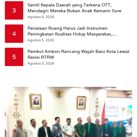
Sentil Kepala Daerah yang Terkena OTT,
3
Mendagri: Mereka Bukan Anak Kemarin Sore
Agustus 6, 2026
Penataan Ruang Harus Jadi Instrumen
4
Peningkatan Kualitas Hidup Masyarakat,
Wattimena: Revisi RT-RW Ditetapkan Pemkot
Agustus 5, 2026
Susun RDTR Sebagai Dasar Hukum
Pemkot Ambon Rancang Wajah Baru Kota Lewat
5
Revisi RTRW
Agustus 5, 2026