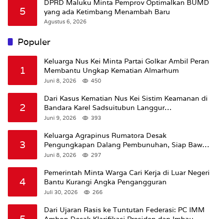
DPRD Maluku Minta Pemprov Optimalkan BUMD
5
yang ada Ketimbang Menambah Baru
Agustus 6, 2026
Populer
Keluarga Nus Kei Minta Partai Golkar Ambil Peran
1
Membantu Ungkap Kematian Almarhum
Juni 8, 2026
450
Dari Kasus Kematian Nus Kei Sistim Keamanan di
2
Bandara Karel Sadsuitubun Langgur
Dipertanyakan
Juni 9, 2026
393
Keluarga Agrapinus Rumatora Desak
3
Pengungkapan Dalang Pembunuhan, Siap Bawa
Kasus ke Komisi III DPR RI
Juni 8, 2026
297
Pemerintah Minta Warga Cari Kerja di Luar Negeri
4
Bantu Kurangi Angka Pengangguran
Juli 30, 2026
266
Dari Ujaran Rasis ke Tuntutan Federasi: PC IMM