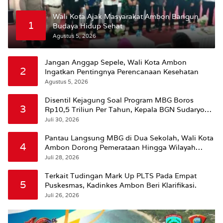
Wali Kota Ajak Masyarakat Ambon Bangun
1
Budaya Hidup Sehat
Agustus 5, 2026
Jangan Anggap Sepele, Wali Kota Ambon
2
Ingatkan Pentingnya Perencanaan Kesehatan
Agustus 5, 2026
Disentil Kejagung Soal Program MBG Boros
3
Rp10,5 Triliun Per Tahun, Kepala BGN Sudaryono
Beri Penjelasan
Juli 30, 2026
Pantau Langsung MBG di Dua Sekolah, Wali Kota
4
Ambon Dorong Pemerataan Hingga Wilayah
Leitimur Selatan
Juli 28, 2026
Terkait Tudingan Mark Up PLTS Pada Empat
5
Puskesmas, Kadinkes Ambon Beri Klarifikasi.
Juli 26, 2026