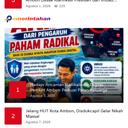
5
Ambon Desak Klarifikasi Presiden dan Imbau
Tunda Pengibaran Bendera Merah Putih Di
Agustus 1, 2026
225
Maluku.
Hadapi Ancaman Radikalisme Digital,
1
Pemkot Ambon Perkuat Peran Keluarga
Agustus 7, 2026
Jelang HUT Kota Ambon, Disdukcapil Gelar Nikah
2
Massal
Agustus 7, 2026