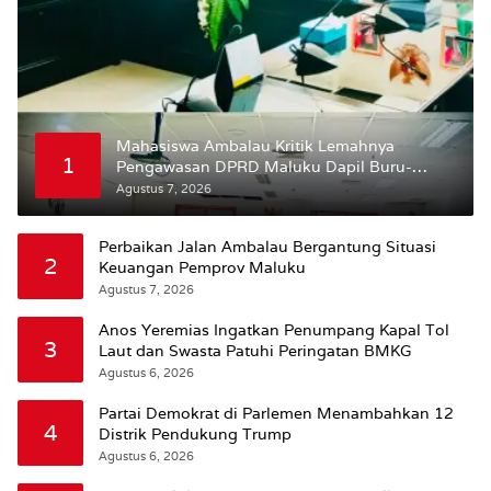
Mahasiswa Ambalau Kritik Lemahnya
1
Pengawasan DPRD Maluku Dapil Buru-
Bursel Terhadap Proses Perubahan Status
Agustus 7, 2026
Jalan
Perbaikan Jalan Ambalau Bergantung Situasi
2
Keuangan Pemprov Maluku
Agustus 7, 2026
Anos Yeremias Ingatkan Penumpang Kapal Tol
3
Laut dan Swasta Patuhi Peringatan BMKG
Agustus 6, 2026
Partai Demokrat di Parlemen Menambahkan 12
4
Distrik Pendukung Trump
Agustus 6, 2026