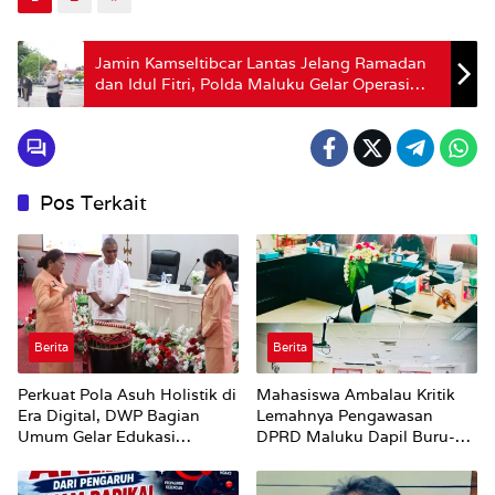
Jamin Kamseltibcar Lantas Jelang Ramadan
dan Idul Fitri, Polda Maluku Gelar Operasi
Keselamatan Salawaku 2026
Pos Terkait
Berita
Berita
Perkuat Pola Asuh Holistik di
Mahasiswa Ambalau Kritik
Era Digital, DWP Bagian
Lemahnya Pengawasan
Umum Gelar Edukasi
DPRD Maluku Dapil Buru-
Parenting Bagi Orang Tua
Bursel Terhadap Proses
Perubahan Status Jalan