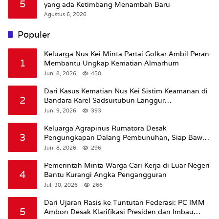
5
yang ada Ketimbang Menambah Baru
Agustus 6, 2026
Populer
Keluarga Nus Kei Minta Partai Golkar Ambil Peran
1
Membantu Ungkap Kematian Almarhum
Juni 8, 2026
450
Dari Kasus Kematian Nus Kei Sistim Keamanan di
2
Bandara Karel Sadsuitubun Langgur
Dipertanyakan
Juni 9, 2026
393
Keluarga Agrapinus Rumatora Desak
3
Pengungkapan Dalang Pembunuhan, Siap Bawa
Kasus ke Komisi III DPR RI
Juni 8, 2026
296
Pemerintah Minta Warga Cari Kerja di Luar Negeri
4
Bantu Kurangi Angka Pengangguran
Juli 30, 2026
266
Dari Ujaran Rasis ke Tuntutan Federasi: PC IMM
5
Ambon Desak Klarifikasi Presiden dan Imbau