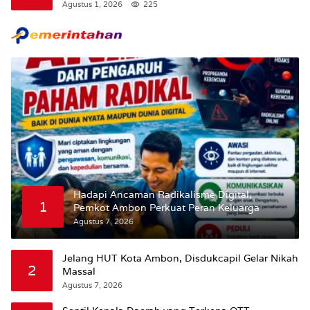
Tunda Pengibaran Bendera Merah Putih Di
Agustus 1, 2026
225
Maluku.
Hadapi Ancaman Radikalisme Digital,
1
Pemkot Ambon Perkuat Peran Keluarga
Agustus 7, 2026
Jelang HUT Kota Ambon, Disdukcapil Gelar Nikah
2
Massal
Agustus 7, 2026