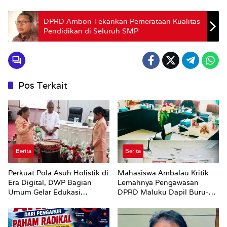
DPRD Ambon Tekankan Pemerataan Kualitas
Pendidikan di Seluruh SMP
Pos Terkait
Berita
Berita
Perkuat Pola Asuh Holistik di
Mahasiswa Ambalau Kritik
Era Digital, DWP Bagian
Lemahnya Pengawasan
Umum Gelar Edukasi
DPRD Maluku Dapil Buru-
Parenting Bagi Orang Tua
Bursel Terhadap Proses
Perubahan Status Jalan