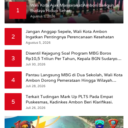
Wali Kota Ajak Masyarakat Ambon Bangun
1
Budaya Hidup Sehat
Agustus 5, 2026
Jangan Anggap Sepele, Wali Kota Ambon
2
Ingatkan Pentingnya Perencanaan Kesehatan
Agustus 5, 2026
Disentil Kejagung Soal Program MBG Boros
3
Rp10,5 Triliun Per Tahun, Kepala BGN Sudaryono
Beri Penjelasan
Juli 30, 2026
Pantau Langsung MBG di Dua Sekolah, Wali Kota
4
Ambon Dorong Pemerataan Hingga Wilayah
Leitimur Selatan
Juli 28, 2026
Terkait Tudingan Mark Up PLTS Pada Empat
5
Puskesmas, Kadinkes Ambon Beri Klarifikasi.
Juli 26, 2026