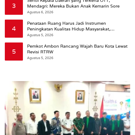
Sentil Kepala Daerah yang Terkena OTT,
3
Mendagri: Mereka Bukan Anak Kemarin Sore
Agustus 6, 2026
Penataan Ruang Harus Jadi Instrumen
4
Peningkatan Kualitas Hidup Masyarakat,
Wattimena: Revisi RT-RW Ditetapkan Pemkot
Agustus 5, 2026
Susun RDTR Sebagai Dasar Hukum
Pemkot Ambon Rancang Wajah Baru Kota Lewat
5
Revisi RTRW
Agustus 5, 2026