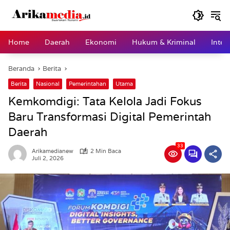
Langsung
ke
konten
Home
Daerah
Ekonomi
Hukum & Kriminal
Inter
Beranda
Berita
Berita
Nasional
Pemerintahan
Utama
Kemkomdigi: Tata Kelola Jadi Fokus
Baru Transformasi Digital Pemerintah
Daerah
33
Arikamedianew
2 Min Baca
Juli 2, 2026