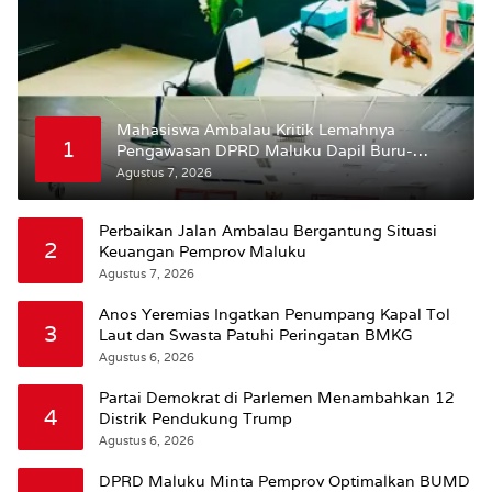
Mahasiswa Ambalau Kritik Lemahnya
1
Pengawasan DPRD Maluku Dapil Buru-
Bursel Terhadap Proses Perubahan Status
Agustus 7, 2026
Jalan
Perbaikan Jalan Ambalau Bergantung Situasi
2
Keuangan Pemprov Maluku
Agustus 7, 2026
Anos Yeremias Ingatkan Penumpang Kapal Tol
3
Laut dan Swasta Patuhi Peringatan BMKG
Agustus 6, 2026
Partai Demokrat di Parlemen Menambahkan 12
4
Distrik Pendukung Trump
Agustus 6, 2026
DPRD Maluku Minta Pemprov Optimalkan BUMD