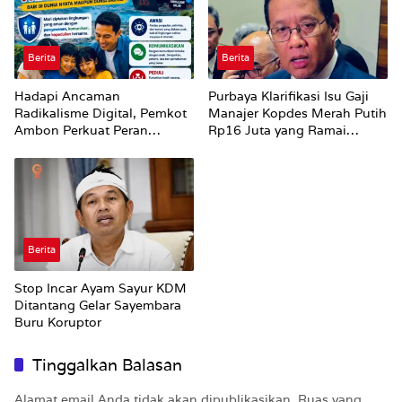
Berita
Berita
Hadapi Ancaman
Purbaya Klarifikasi Isu Gaji
Radikalisme Digital, Pemkot
Manajer Kopdes Merah Putih
Ambon Perkuat Peran
Rp16 Juta yang Ramai
Keluarga
Dibahas Publik
Berita
Stop Incar Ayam Sayur KDM
Ditantang Gelar Sayembara
Buru Koruptor
Tinggalkan Balasan
Alamat email Anda tidak akan dipublikasikan.
Ruas yang