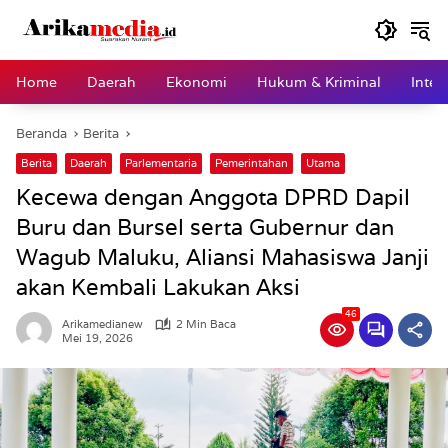
Langsung
ke
konten
Home
Daerah
Ekonomi
Hukum & Kriminal
Inter
Beranda
Berita
Berita
Daerah
Parlementaria
Pemerintahan
Utama
Kecewa dengan Anggota DPRD Dapil
Buru dan Bursel serta Gubernur dan
Wagub Maluku, Aliansi Mahasiswa Janji
akan Kembali Lakukan Aksi
46
Arikamedianew
2 Min Baca
Mei 19, 2026