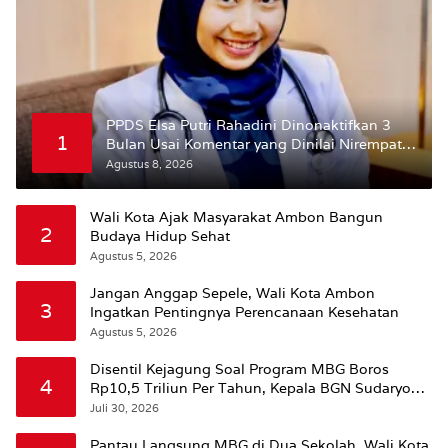
PPDS Elsa Putri Rahadini Dinonaktifkan 3
1
Bulan Usai Komentar yang Dinilai Nirempati
ke Pasien BPJS
Agustus 8, 2026
Wali Kota Ajak Masyarakat Ambon Bangun
2
Budaya Hidup Sehat
Agustus 5, 2026
Jangan Anggap Sepele, Wali Kota Ambon
3
Ingatkan Pentingnya Perencanaan Kesehatan
Agustus 5, 2026
Disentil Kejagung Soal Program MBG Boros
4
Rp10,5 Triliun Per Tahun, Kepala BGN Sudaryono
Beri Penjelasan
Juli 30, 2026
Pantau Langsung MBG di Dua Sekolah, Wali Kota