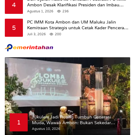
4
Ambon Desak Klarifikasi Presiden dan Imbau
Tunda Pengibaran Bendera Merah Putih Di
Agustus 1, 2026
236
Maluku.
PC IMM Kota Ambon dan UM Maluku Jalin
5
Kemitraan Strategis untuk Cetak Kader Pencerah
Bangsa “Membangun Peradaban dari Kampus”
Juli 3, 2026
200
Jukulele Jadi Ruang Tumbuh Generasi
1
Muda, Wawali Ambon: Bukan Sekedar
Mencari Juara
Agustus 10, 2026