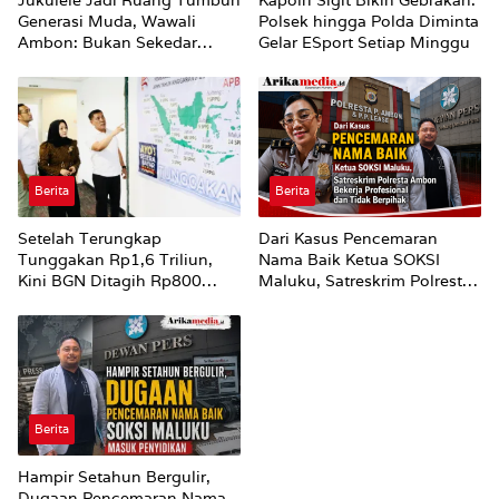
Jukulele Jadi Ruang Tumbuh
Kapolri Sigit Bikin Gebrakan:
Generasi Muda, Wawali
Polsek hingga Polda Diminta
Ambon: Bukan Sekedar
Gelar ESport Setiap Minggu
Mencari Juara
Berita
Berita
Setelah Terungkap
Dari Kasus Pencemaran
Tunggakan Rp1,6 Triliun,
Nama Baik Ketua SOKSI
Kini BGN Ditagih Rp800
Maluku, Satreskrim Polresta
Miliar dari 315 Dapur MBG
Ambon Bekerja Profesional
yang Mangkrak
dan Tidak Berpihak
Berita
Hampir Setahun Bergulir,
Dugaan Pencemaran Nama