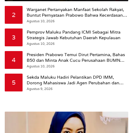
Warganet Pertanyakan Manfaat Sekolah Rakyat,
2
Buntut Pernyataan Prabowo Bahwa Kecerdasan
Bukan dari Sekolah
Agustus 10, 2026
Pemprov Maluku Pandang ICMI Sebagai Mitra
3
Strategis Jawab Kebutuhan Daerah Kepulauan
Agustus 10, 2026
Presiden Prabowo Temui Dirut Pertamina, Bahas
4
B50 dan Minta Anak Cucu Perusahaan BUMN
Dikurangi
Agustus 10, 2026
Sekda Maluku Hadiri Pelantikan DPD IMM,
5
Dorong Mahasiswa Jadi Agen Perubahan dan
Mitra Strategis Pemerintah
Agustus 9, 2026