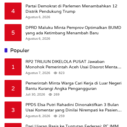
Partai Demokrat di Parlemen Menambahkan 12
4
Distrik Pendukung Trump
Agustus 6, 2026
DPRD Maluku Minta Pemprov Optimalkan BUMD
5
yang ada Ketimbang Menambah Baru
Agustus 6, 2026
Populer
RP2 TRILIUN DIKELOLA PUSAT Jawaban
1
Monohok Pemerintah Aceh Usai Disorot Mentan
Amran Soal Dana Pertanian
Agustus 7, 2026
823
Pemerintah Minta Warga Cari Kerja di Luar Negeri
2
Bantu Kurangi Angka Pengangguran
Juli 30, 2026
269
PPDS Elsa Putri Rahadini Dinonaktifkan 3 Bulan
3
Usai Komentar yang Dinilai Nirempati ke Pasien
BPJS
Agustus 8, 2026
259
Dari Ujaran Rasis ke Tuntutan Federasi: PC IMM