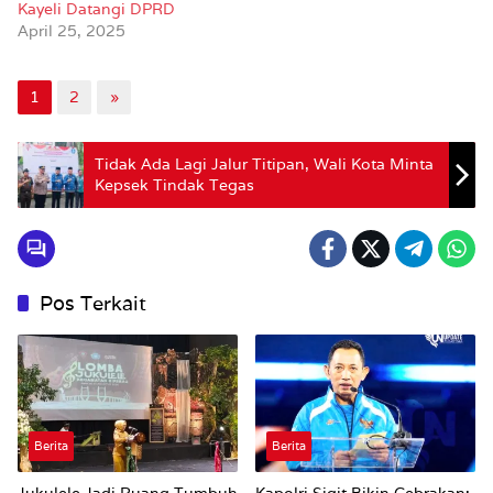
Kayeli Datangi DPRD
April 25, 2025
1
2
»
Tidak Ada Lagi Jalur Titipan, Wali Kota Minta
Kepsek Tindak Tegas
Pos Terkait
Berita
Berita