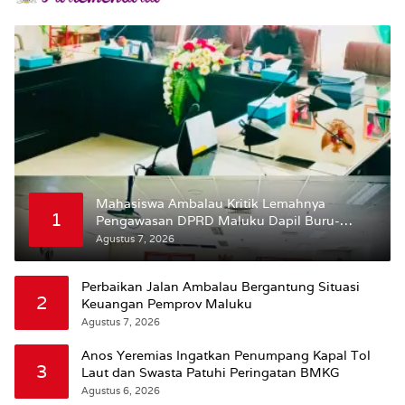
Mahasiswa Ambalau Kritik Lemahnya
1
Pengawasan DPRD Maluku Dapil Buru-
Bursel Terhadap Proses Perubahan Status
Agustus 7, 2026
Jalan
Perbaikan Jalan Ambalau Bergantung Situasi
2
Keuangan Pemprov Maluku
Agustus 7, 2026
Anos Yeremias Ingatkan Penumpang Kapal Tol
3
Laut dan Swasta Patuhi Peringatan BMKG
Agustus 6, 2026