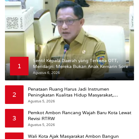
Sentil Kepala Daerah yang Terkena OTT,
1
Mendagri: Mereka Bukan Anak Kemarin Sore
Agustus 6, 2026
Penataan Ruang Harus Jadi Instrumen
2
Peningkatan Kualitas Hidup Masyarakat,
Wattimena: Revisi RT-RW Ditetapkan Pemkot
Agustus 5, 2026
Susun RDTR Sebagai Dasar Hukum
Pemkot Ambon Rancang Wajah Baru Kota Lewat
3
Revisi RTRW
Agustus 5, 2026
Wali Kota Ajak Masyarakat Ambon Bangun