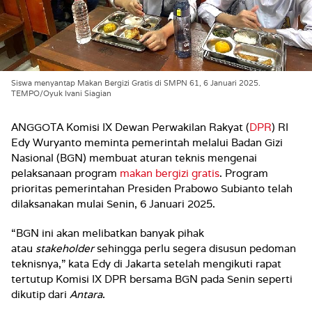
Siswa menyantap Makan Bergizi Gratis di SMPN 61, 6 Januari 2025.
TEMPO/Oyuk Ivani Siagian
ANGGOTA Komisi IX Dewan Perwakilan Rakyat (
DPR
)
RI
Edy Wuryanto meminta pemerintah melalui Badan Gizi
Nasional (BGN) membuat aturan teknis mengenai
pelaksanaan program
makan bergizi gratis
.
Program
prioritas pemerintahan Presiden Prabowo Subianto telah
dilaksanakan mulai Senin, 6 Januari 2025.
“BGN ini akan melibatkan banyak pihak
atau
stakeholder
sehingga perlu segera disusun pedoman
teknisnya,” kata Edy di Jakarta setelah mengikuti rapat
tertutup Komisi IX DPR bersama BGN pada Senin seperti
dikutip dari
Antara
.