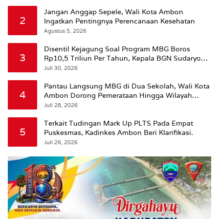
Jangan Anggap Sepele, Wali Kota Ambon
2
Ingatkan Pentingnya Perencanaan Kesehatan
Agustus 5, 2026
Disentil Kejagung Soal Program MBG Boros
3
Rp10,5 Triliun Per Tahun, Kepala BGN Sudaryono
Beri Penjelasan
Juli 30, 2026
Pantau Langsung MBG di Dua Sekolah, Wali Kota
4
Ambon Dorong Pemerataan Hingga Wilayah
Leitimur Selatan
Juli 28, 2026
Terkait Tudingan Mark Up PLTS Pada Empat
5
Puskesmas, Kadinkes Ambon Beri Klarifikasi.
Juli 26, 2026