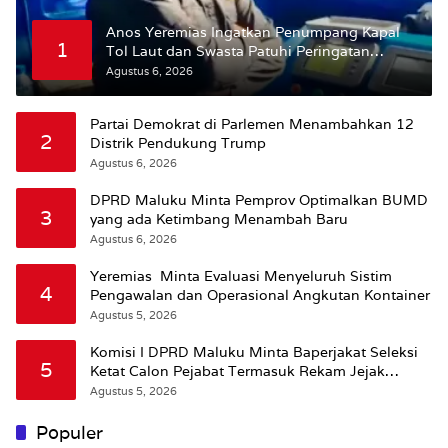
Anos Yeremias Ingatkan Penumpang Kapal
1
Tol Laut dan Swasta Patuhi Peringatan
BMKG
Agustus 6, 2026
Partai Demokrat di Parlemen Menambahkan 12
2
Distrik Pendukung Trump
Agustus 6, 2026
DPRD Maluku Minta Pemprov Optimalkan BUMD
3
yang ada Ketimbang Menambah Baru
Agustus 6, 2026
Yeremias Minta Evaluasi Menyeluruh Sistim
4
Pengawalan dan Operasional Angkutan Kontainer
Agustus 5, 2026
Komisi I DPRD Maluku Minta Baperjakat Seleksi
5
Ketat Calon Pejabat Termasuk Rekam Jejak
Hukum
Agustus 5, 2026
Populer