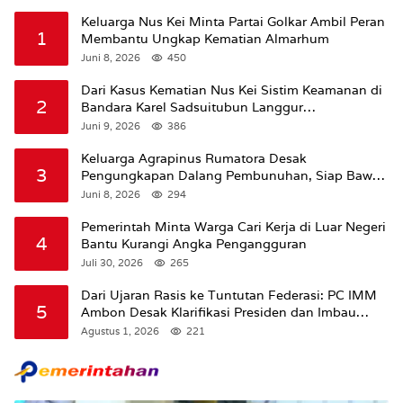
Keluarga Nus Kei Minta Partai Golkar Ambil Peran
1
Membantu Ungkap Kematian Almarhum
Juni 8, 2026
450
Dari Kasus Kematian Nus Kei Sistim Keamanan di
2
Bandara Karel Sadsuitubun Langgur
Dipertanyakan
Juni 9, 2026
386
Keluarga Agrapinus Rumatora Desak
3
Pengungkapan Dalang Pembunuhan, Siap Bawa
Kasus ke Komisi III DPR RI
Juni 8, 2026
294
Pemerintah Minta Warga Cari Kerja di Luar Negeri
4
Bantu Kurangi Angka Pengangguran
Juli 30, 2026
265
Dari Ujaran Rasis ke Tuntutan Federasi: PC IMM
5
Ambon Desak Klarifikasi Presiden dan Imbau
Tunda Pengibaran Bendera Merah Putih Di
Agustus 1, 2026
221
Maluku.