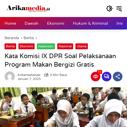
Langsung
ke
konten
Home
Daerah
Ekonomi
Hukum & Kriminal
Inter
Beranda
Berita
Berita
Ekonomi
Kesehatan
Nasional
Utama
Kata Komisi IX DPR Soal Pelaksanaan
Program Makan Bergizi Gratis
71
Arikamedianew
3 Min Baca
Januari 7, 2025