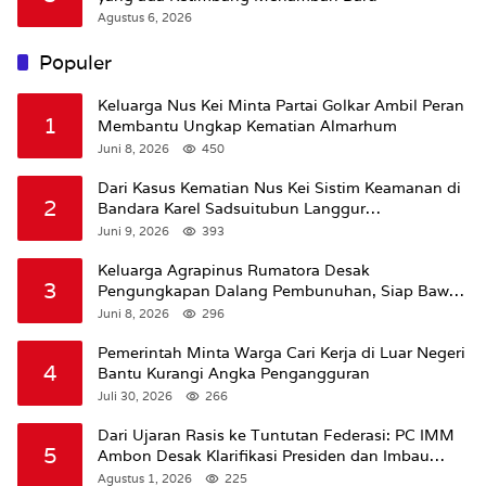
Agustus 6, 2026
Populer
Keluarga Nus Kei Minta Partai Golkar Ambil Peran
1
Membantu Ungkap Kematian Almarhum
Juni 8, 2026
450
Dari Kasus Kematian Nus Kei Sistim Keamanan di
2
Bandara Karel Sadsuitubun Langgur
Dipertanyakan
Juni 9, 2026
393
Keluarga Agrapinus Rumatora Desak
3
Pengungkapan Dalang Pembunuhan, Siap Bawa
Kasus ke Komisi III DPR RI
Juni 8, 2026
296
Pemerintah Minta Warga Cari Kerja di Luar Negeri
4
Bantu Kurangi Angka Pengangguran
Juli 30, 2026
266
Dari Ujaran Rasis ke Tuntutan Federasi: PC IMM
5
Ambon Desak Klarifikasi Presiden dan Imbau
Tunda Pengibaran Bendera Merah Putih Di
Agustus 1, 2026
225