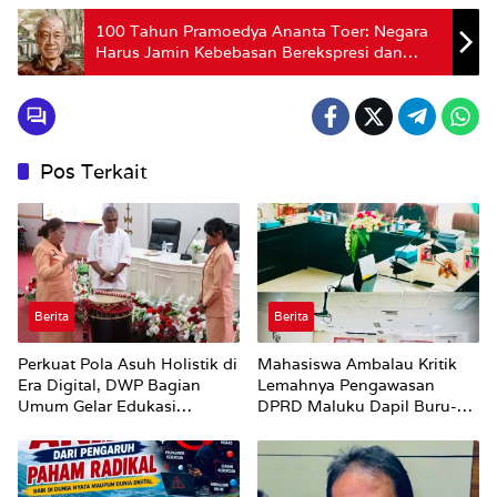
100 Tahun Pramoedya Ananta Toer: Negara
Harus Jamin Kebebasan Berekspresi dan
Kemerdekaan Berpikir, Bebaskan Semua
Tahanan Nurani di Indonesia
Pos Terkait
Berita
Berita
Perkuat Pola Asuh Holistik di
Mahasiswa Ambalau Kritik
Era Digital, DWP Bagian
Lemahnya Pengawasan
Umum Gelar Edukasi
DPRD Maluku Dapil Buru-
Parenting Bagi Orang Tua
Bursel Terhadap Proses
Perubahan Status Jalan