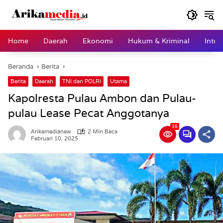
Langsung
ke
konten
Home
Daerah
Ekonomi
Hukum & Kriminal
Inter
Beranda
Berita
Berita
Daerah
TNI dan POLRI
Utama
Kapolresta Pulau Ambon dan Pulau-
pulau Lease Pecat Anggotanya
38
Arikamedianew
2 Min Baca
Februari 10, 2025