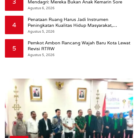
3
Mendagri: Mereka Bukan Anak Kemarin Sore
Agustus 6, 2026
Penataan Ruang Harus Jadi Instrumen
4
Peningkatan Kualitas Hidup Masyarakat,
Wattimena: Revisi RT-RW Ditetapkan Pemkot
Agustus 5, 2026
Susun RDTR Sebagai Dasar Hukum
Pemkot Ambon Rancang Wajah Baru Kota Lewat
5
Revisi RTRW
Agustus 5, 2026