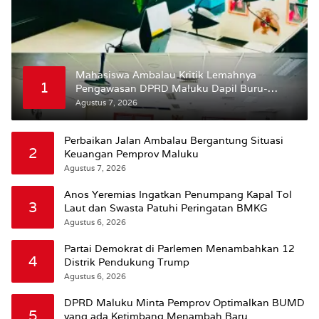
Mahasiswa Ambalau Kritik Lemahnya
1
Pengawasan DPRD Maluku Dapil Buru-
Bursel Terhadap Proses Perubahan Status
Agustus 7, 2026
Jalan
Perbaikan Jalan Ambalau Bergantung Situasi
2
Keuangan Pemprov Maluku
Agustus 7, 2026
Anos Yeremias Ingatkan Penumpang Kapal Tol
3
Laut dan Swasta Patuhi Peringatan BMKG
Agustus 6, 2026
Partai Demokrat di Parlemen Menambahkan 12
4
Distrik Pendukung Trump
Agustus 6, 2026
DPRD Maluku Minta Pemprov Optimalkan BUMD
5
yang ada Ketimbang Menambah Baru