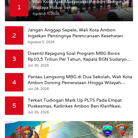
Wali Kota Ajak Masyarakat Ambon Bangun
1
Budaya Hidup Sehat
Agustus 5, 2026
Jangan Anggap Sepele, Wali Kota Ambon
2
Ingatkan Pentingnya Perencanaan Kesehatan
Agustus 5, 2026
Disentil Kejagung Soal Program MBG Boros
3
Rp10,5 Triliun Per Tahun, Kepala BGN Sudaryono
Beri Penjelasan
Juli 30, 2026
Pantau Langsung MBG di Dua Sekolah, Wali Kota
4
Ambon Dorong Pemerataan Hingga Wilayah
Leitimur Selatan
Juli 28, 2026
Terkait Tudingan Mark Up PLTS Pada Empat
5
Puskesmas, Kadinkes Ambon Beri Klarifikasi.
Juli 26, 2026