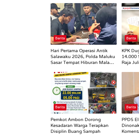
Berita
Berita
Hari Pertama Operasi Antik
KPK Du
Salawaku 2026, Polda Maluku
14.000
Sasar Tempat Hiburan Malam
Raja Ju
di Ambon
Utuh
Berita
Berita
Pemkot Ambon Dorong
PPDS El
Kesadaran Warga Terapkan
Dinonak
Disiplin Buang Sampah
Komenta
Nirempa