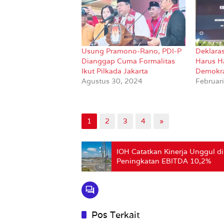
Usung Pramono-Rano, PDI-P
Deklara
Dianggap Cuma Formalitas
Harus H
Ikut Pilkada Jakarta
Demokr
Agustus 30, 2024
Februar
1
2
3
4
»
IOH Catatkan Kinerja Unggul d
Peningkatan EBITDA 10,2%
Pos Terkait