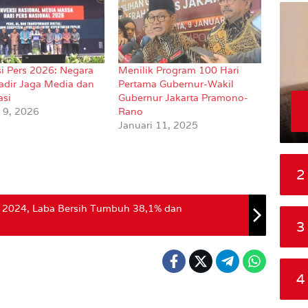
si Pers 2026: Negara
Menilik Program 100 Hari
adir Jaga Media dan
Pertama Gubernur-Wakil
asi
Gubernur Jakarta Pramono-
i 9, 2026
Rano
Januari 11, 2025
2
i 2024, Laba Bersih Tumbuh 38,1% dan
3
4