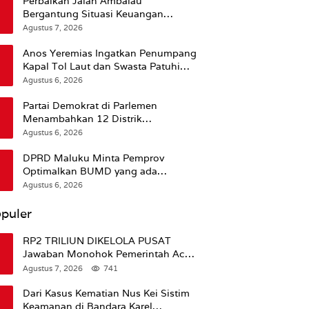
Perbaikan Jalan Ambalau
Bergantung Situasi Keuangan
Pemprov Maluku
Agustus 7, 2026
Anos Yeremias Ingatkan Penumpang
Kapal Tol Laut dan Swasta Patuhi
Peringatan BMKG
Agustus 6, 2026
Partai Demokrat di Parlemen
Menambahkan 12 Distrik
Pendukung Trump
Agustus 6, 2026
DPRD Maluku Minta Pemprov
Optimalkan BUMD yang ada
Ketimbang Menambah Baru
Agustus 6, 2026
puler
RP2 TRILIUN DIKELOLA PUSAT
Jawaban Monohok Pemerintah Aceh
Usai Disorot Mentan Amran Soal
Agustus 7, 2026
741
Dana Pertanian
Dari Kasus Kematian Nus Kei Sistim
Keamanan di Bandara Karel