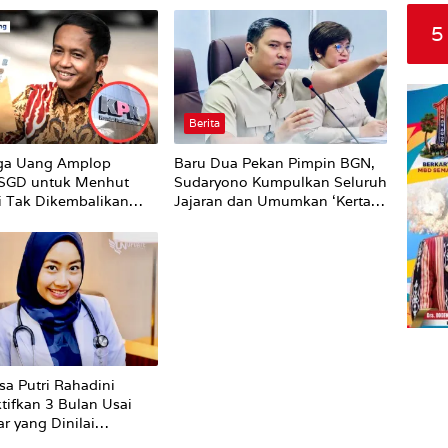
5
Berita
ga Uang Amplop
Baru Dua Pekan Pimpin BGN,
 SGD untuk Menhut
Sudaryono Kumpulkan Seluruh
li Tak Dikembalikan
Jajaran dan Umumkan ‘Kertas
Putih’ Pungli dan Pemerasan
Supplier harus Berhenti
Sekarang
sa Putri Rahadini
tifkan 3 Bulan Usai
r yang Dinilai
ti ke Pasien BPJS