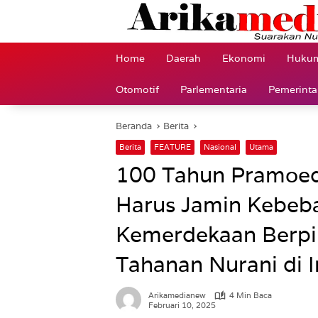
Langsung
ke
konten
Home
Daerah
Ekonomi
Hukum
Otomotif
Parlementaria
Pemerint
Beranda
Berita
Berita
FEATURE
Nasional
Utama
100 Tahun Pramoed
Harus Jamin Kebeba
Kemerdekaan Berpi
Tahanan Nurani di 
Arikamedianew
4 Min Baca
Februari 10, 2025