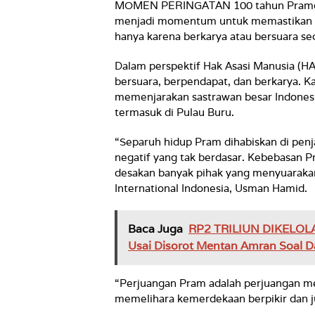
MOMEN PERINGATAN 100 tahun Pramoedya
menjadi momentum untuk memastikan b
hanya karena berkarya atau bersuara se
Dalam perspektif Hak Asasi Manusia (H
bersuara, berpendapat, dan berkarya. K
memenjarakan sastrawan besar Indonesia
termasuk di Pulau Buru.
“Separuh hidup Pram dihabiskan di penja
negatif yang tak berdasar. Kebebasan P
desakan banyak pihak yang menyuaraka
International Indonesia, Usman Hamid.
Baca Juga
RP2 TRILIUN DIKELOL
Usai Disorot Mentan Amran Soal D
“Perjuangan Pram adalah perjuangan m
memelihara kemerdekaan berpikir dan ju