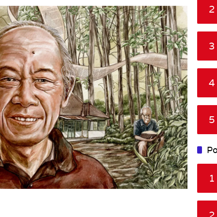
2
3
4
5
Po
1
2