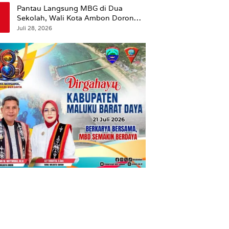
Pantau Langsung MBG di Dua
Sekolah, Wali Kota Ambon Dorong
Pemerataan Hingga Wilayah
Juli 28, 2026
Leitimur Selatan