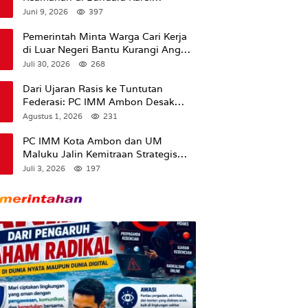
Sadsuitubun Langgur
Juni 9, 2026
397
Dipertanyakan
Pemerintah Minta Warga Cari Kerja
di Luar Negeri Bantu Kurangi Angka
Pengangguran
Juli 30, 2026
268
Dari Ujaran Rasis ke Tuntutan
Federasi: PC IMM Ambon Desak
Klarifikasi Presiden dan Imbau
Agustus 1, 2026
231
Tunda Pengibaran Bendera Merah
Putih Di Maluku.
PC IMM Kota Ambon dan UM
Maluku Jalin Kemitraan Strategis
untuk Cetak Kader Pencerah Bangsa
Juli 3, 2026
197
“Membangun Peradaban dari
Kampus”