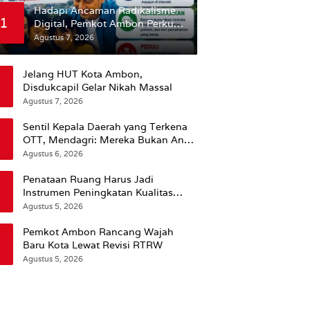
Hadapi Ancaman Radikalisme
1
Digital, Pemkot Ambon Perkuat
Peran Keluarga
Agustus 7, 2026
Jelang HUT Kota Ambon,
Disdukcapil Gelar Nikah Massal
Agustus 7, 2026
Sentil Kepala Daerah yang Terkena
OTT, Mendagri: Mereka Bukan Anak
Kemarin Sore
Agustus 6, 2026
Penataan Ruang Harus Jadi
Instrumen Peningkatan Kualitas
Hidup Masyarakat, Wattimena:
Agustus 5, 2026
Revisi RT-RW Ditetapkan Pemkot
Susun RDTR Sebagai Dasar Hukum
Pemkot Ambon Rancang Wajah
Baru Kota Lewat Revisi RTRW
Agustus 5, 2026