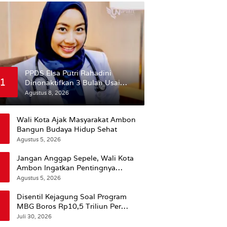
PPDS Elsa Putri Rahadini
1
Dinonaktifkan 3 Bulan Usai
Komentar yang Dinilai
Agustus 8, 2026
Nirempati ke Pasien BPJS
Wali Kota Ajak Masyarakat Ambon
Bangun Budaya Hidup Sehat
Agustus 5, 2026
Jangan Anggap Sepele, Wali Kota
Ambon Ingatkan Pentingnya
Perencanaan Kesehatan
Agustus 5, 2026
Disentil Kejagung Soal Program
MBG Boros Rp10,5 Triliun Per
Tahun, Kepala BGN Sudaryono Beri
Juli 30, 2026
Penjelasan