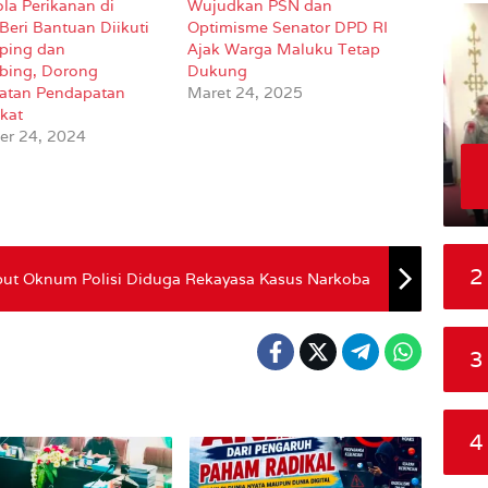
la Perikanan di
Wujudkan PSN dan
Beri Bantuan Diikuti
Optimisme Senator DPD RI
ping dan
Ajak Warga Maluku Tetap
bing, Dorong
Dukung
atan Pendapatan
Maret 24, 2025
kat
r 24, 2024
2
ut Oknum Polisi Diduga Rekayasa Kasus Narkoba
3
4