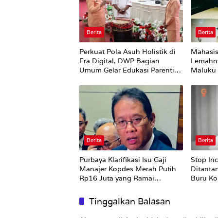
Berita
Berita
Perkuat Pola Asuh Holistik di
Mahasis
Era Digital, DWP Bagian
Lemahn
Umum Gelar Edukasi Parenting
Maluku 
Bagi Orang Tua
Bursel 
Perubah
Berita
Berita
Purbaya Klarifikasi Isu Gaji
Stop In
Manajer Kopdes Merah Putih
Ditanta
Rp16 Juta yang Ramai
Buru Ko
Dibahas Publik
Tinggalkan Balasan