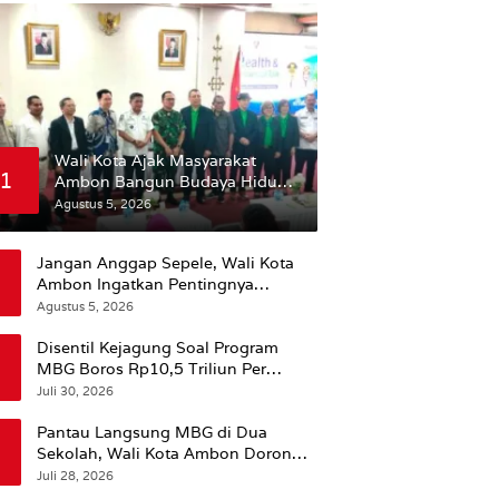
Wali Kota Ajak Masyarakat
1
Ambon Bangun Budaya Hidup
Sehat
Agustus 5, 2026
Jangan Anggap Sepele, Wali Kota
Ambon Ingatkan Pentingnya
Perencanaan Kesehatan
Agustus 5, 2026
Disentil Kejagung Soal Program
MBG Boros Rp10,5 Triliun Per
Tahun, Kepala BGN Sudaryono Beri
Juli 30, 2026
Penjelasan
Pantau Langsung MBG di Dua
Sekolah, Wali Kota Ambon Dorong
Pemerataan Hingga Wilayah
Juli 28, 2026
Leitimur Selatan