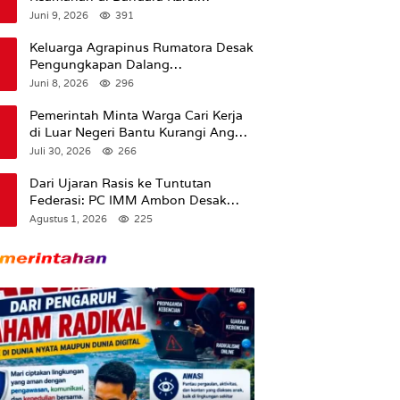
Sadsuitubun Langgur
Juni 9, 2026
391
Dipertanyakan
Keluarga Agrapinus Rumatora Desak
Pengungkapan Dalang
Pembunuhan, Siap Bawa Kasus ke
Juni 8, 2026
296
Komisi III DPR RI
Pemerintah Minta Warga Cari Kerja
di Luar Negeri Bantu Kurangi Angka
Pengangguran
Juli 30, 2026
266
Dari Ujaran Rasis ke Tuntutan
Federasi: PC IMM Ambon Desak
Klarifikasi Presiden dan Imbau
Agustus 1, 2026
225
Tunda Pengibaran Bendera Merah
Putih Di Maluku.