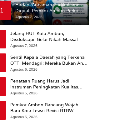
Hadapi Ancaman Radikalisme
1
Digital, Pemkot Ambon Perkuat
Peran Keluarga
Agustus 7, 2026
Jelang HUT Kota Ambon,
Disdukcapil Gelar Nikah Massal
Agustus 7, 2026
Sentil Kepala Daerah yang Terkena
OTT, Mendagri: Mereka Bukan Anak
Kemarin Sore
Agustus 6, 2026
Penataan Ruang Harus Jadi
Instrumen Peningkatan Kualitas
Hidup Masyarakat, Wattimena:
Agustus 5, 2026
Revisi RT-RW Ditetapkan Pemkot
Susun RDTR Sebagai Dasar Hukum
Pemkot Ambon Rancang Wajah
Baru Kota Lewat Revisi RTRW
Agustus 5, 2026