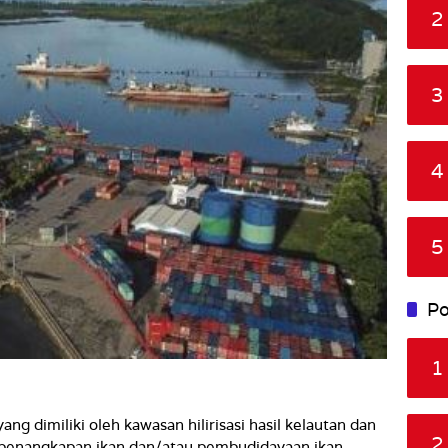
2
3
4
5
Po
1
g dimiliki oleh kawasan hilirisasi hasil kelautan dan
2
il penangkapan ikan dan/atau pembudidayaan ikan.