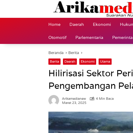
Langsung
ke
konten
Home
Daerah
Ekonomi
Hukum
Otomotif
Parlementaria
Pemerint
Beranda
Berita
Berita
Daerah
Ekonomi
Utama
Hilirisasi Sektor P
Pengembangan Pel
Arikamedianew
4 Min Baca
Maret 23, 2025