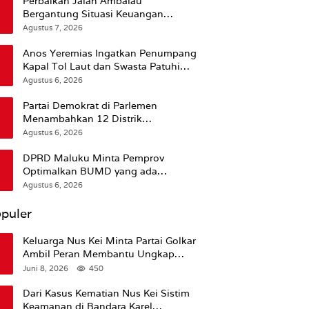
Perbaikan Jalan Ambalau
Bergantung Situasi Keuangan
Pemprov Maluku
Agustus 7, 2026
Anos Yeremias Ingatkan Penumpang
Kapal Tol Laut dan Swasta Patuhi
Peringatan BMKG
Agustus 6, 2026
Partai Demokrat di Parlemen
Menambahkan 12 Distrik
Pendukung Trump
Agustus 6, 2026
DPRD Maluku Minta Pemprov
Optimalkan BUMD yang ada
Ketimbang Menambah Baru
Agustus 6, 2026
puler
Keluarga Nus Kei Minta Partai Golkar
Ambil Peran Membantu Ungkap
Kematian Almarhum
Juni 8, 2026
450
Dari Kasus Kematian Nus Kei Sistim
Keamanan di Bandara Karel