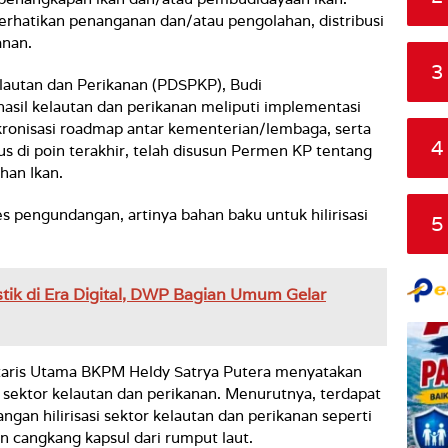
erhatikan penanganan dan/atau pengolahan, distribusi
anan.
3
lautan dan Perikanan (PDSPKP), Budi
 hasil kelautan dan perikanan meliputi implementasi
nkronisasi roadmap antar kementerian/lembaga, serta
4
s di poin terakhir, telah disusun Permen KP tentang
han Ikan.
es pengundangan, artinya bahan baku untuk hilirisasi
5
stik di Era Digital, DWP Bagian Umum Gelar
etaris Utama BKPM Heldy Satrya Putera menyatakan
 sektor kelautan dan perikanan. Menurutnya, terdapat
gan hilirisasi sektor kelautan dan perikanan seperti
an cangkang kapsul dari rumput laut.