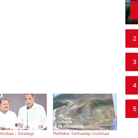
2
3
4
5
liobas : Strategi
Refleksi Terhadap Sulitnya