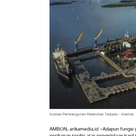
Ilustrasi Pembangunan Pelabuhan Terpadu - Internet.
AMBON, arikamedia.id –Adapun fungsi yan
perikanan terdiri atas pengelolaan has