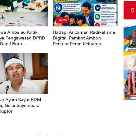
5
Berita
wa Ambalau Kritik
Hadapi Ancaman Radikalisme
ya Pengawasan DPRD
Digital, Pemkot Ambon
Dapil Buru-
Perkuat Peran Keluarga
Terhadap Proses
an Status Jalan
car Ayam Sayur KDM
ng Gelar Sayembara
ruptor