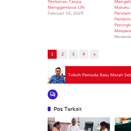
Perikanan Tanpa
Mengelo
Menggembosi LIN
Maluku 
Februari 16, 2025
Pendam
Pembim
Peningk
Masyara
Novembe
1
2
3
4
»
Tokoh Pemuda Batu Merah Seb
Pos Terkait