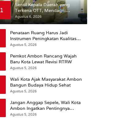
Sentil Kepala Daerah yang
1
Terkena OTT, Mendagri:
Mereka Bukan Anak Kemarin
Agustus 6, 2026
Sore
Penataan Ruang Harus Jadi
Instrumen Peningkatan Kualitas
Hidup Masyarakat, Wattimena:
Agustus 5, 2026
Revisi RT-RW Ditetapkan Pemkot
Susun RDTR Sebagai Dasar Hukum
Pemkot Ambon Rancang Wajah
Baru Kota Lewat Revisi RTRW
Agustus 5, 2026
Wali Kota Ajak Masyarakat Ambon
Bangun Budaya Hidup Sehat
Agustus 5, 2026
Jangan Anggap Sepele, Wali Kota
Ambon Ingatkan Pentingnya
Perencanaan Kesehatan
Agustus 5, 2026