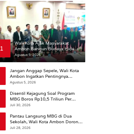
Wali Kota Ajak Masyarakat
1
Ambon Bangun Budaya Hidup
Sehat
Agustus 5, 2026
Jangan Anggap Sepele, Wali Kota
Ambon Ingatkan Pentingnya
Perencanaan Kesehatan
Agustus 5, 2026
Disentil Kejagung Soal Program
MBG Boros Rp10,5 Triliun Per
Tahun, Kepala BGN Sudaryono Beri
Juli 30, 2026
Penjelasan
Pantau Langsung MBG di Dua
Sekolah, Wali Kota Ambon Dorong
Pemerataan Hingga Wilayah
Juli 28, 2026
Leitimur Selatan