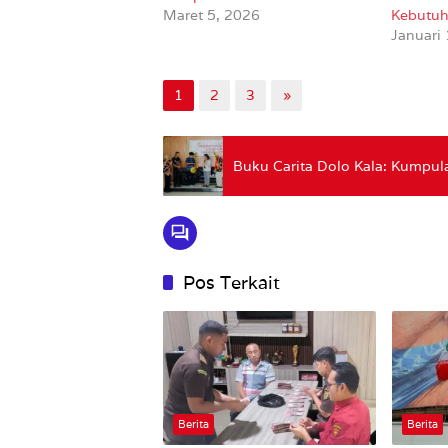
Maret 5, 2026
Kebutuh
Januari
1
2
3
»
Buku Carita Dolo Kala: Kumpul
Pos Terkait
Berita
Berita