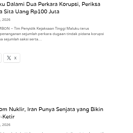
ku Dalami Dua Perkara Korupsi, Periksa
a Sita Uang Rp100 Juta
6, 2026
MBON – Tim Penyidik Kejaksaan Tinggi Maluku terus
penanganan sejumlah perkara dugaan tindak pidana korupsi
a sejumlah saksi serta…
X
om Nuklir, Iran Punya Senjata yang Bikin
-Ketir
6, 2026