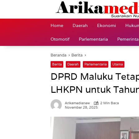
Langsung
ke
konten
Home
Daerah
Ekonomi
Hukum
Otomotif
Parlementaria
Pemerint
Beranda
Berita
Berita
Daerah
Parlementaria
Utama
DPRD Maluku Teta
LHKPN untuk Tahu
Arikamedianew
2 Min Baca
November 28, 2025