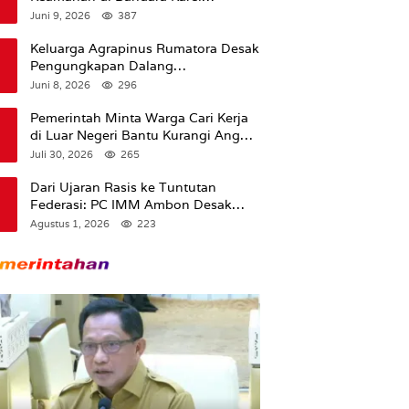
Sadsuitubun Langgur
Juni 9, 2026
387
Dipertanyakan
Keluarga Agrapinus Rumatora Desak
Pengungkapan Dalang
Pembunuhan, Siap Bawa Kasus ke
Juni 8, 2026
296
Komisi III DPR RI
Pemerintah Minta Warga Cari Kerja
di Luar Negeri Bantu Kurangi Angka
Pengangguran
Juli 30, 2026
265
Dari Ujaran Rasis ke Tuntutan
Federasi: PC IMM Ambon Desak
Klarifikasi Presiden dan Imbau
Agustus 1, 2026
223
Tunda Pengibaran Bendera Merah
Putih Di Maluku.