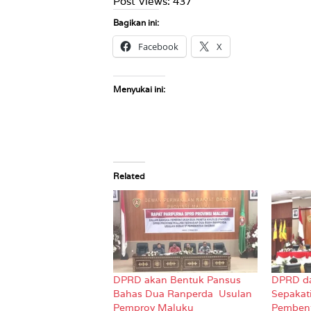
Post Views:
437
Bagikan ini:
Facebook
X
Menyukai ini:
Related
DPRD akan Bentuk Pansus
DPRD d
Bahas Dua Ranperda Usulan
Sepakat
Pemprov Maluku
Pembent