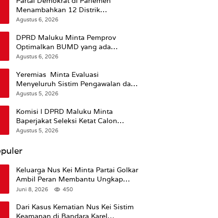
Partai Demokrat di Parlemen
Menambahkan 12 Distrik
Pendukung Trump
Agustus 6, 2026
DPRD Maluku Minta Pemprov
Optimalkan BUMD yang ada
Ketimbang Menambah Baru
Agustus 6, 2026
Yeremias Minta Evaluasi
Menyeluruh Sistim Pengawalan dan
Operasional Angkutan Kontainer
Agustus 5, 2026
Komisi I DPRD Maluku Minta
Baperjakat Seleksi Ketat Calon
Pejabat Termasuk Rekam Jejak
Agustus 5, 2026
Hukum
puler
Keluarga Nus Kei Minta Partai Golkar
Ambil Peran Membantu Ungkap
Kematian Almarhum
Juni 8, 2026
450
Dari Kasus Kematian Nus Kei Sistim
Keamanan di Bandara Karel