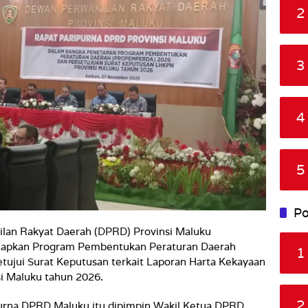
2
3
4
5
Po
lan Rakyat Daerah (DPRD) Provinsi Maluku
etapkan Program Pembentukan Peraturan Daerah
1
ujui Surat Keputusan terkait Laporan Harta Kekayaan
i Maluku tahun 2026.
2
purna DPRD Maluku itu dipimpin Wakil Ketua DPRD