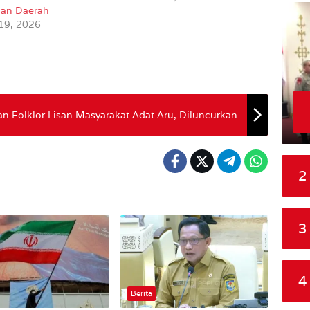
an Daerah
 19, 2026
an Folklor Lisan Masyarakat Adat Aru, Diluncurkan
2
3
4
Berita