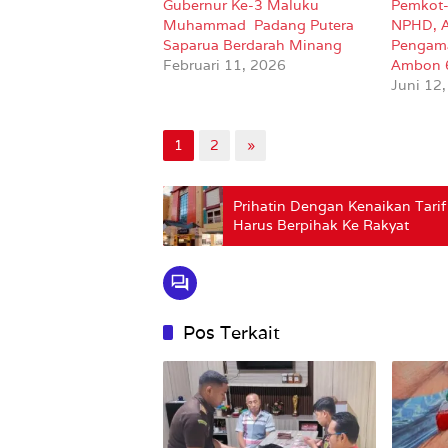
Gubernur Ke-3 Maluku
Pemkot-
Muhammad Padang Putera
NPHD, 
Saparua Berdarah Minang
Pengama
Februari 11, 2026
Ambon 
Juni 12
1
2
»
Prihatin Dengan Kenaikan Tar
Harus Berpihak Ke Rakyat
Pos Terkait