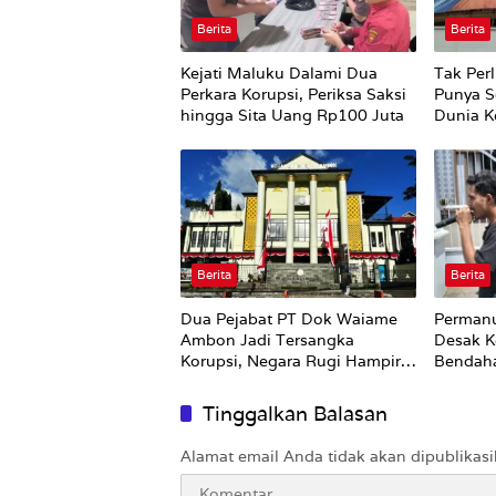
Berita
Berita
Kejati Maluku Dalami Dua
Tak Perl
Perkara Korupsi, Periksa Saksi
Punya S
hingga Sita Uang Rp100 Juta
Dunia Ke
Berita
Berita
Dua Pejabat PT Dok Waiame
Permanu
Ambon Jadi Tersangka
Desak K
Korupsi, Negara Rugi Hampir
Bendah
Rp19 Miliar
Tinggalkan Balasan
Alamat email Anda tidak akan dipublikasi