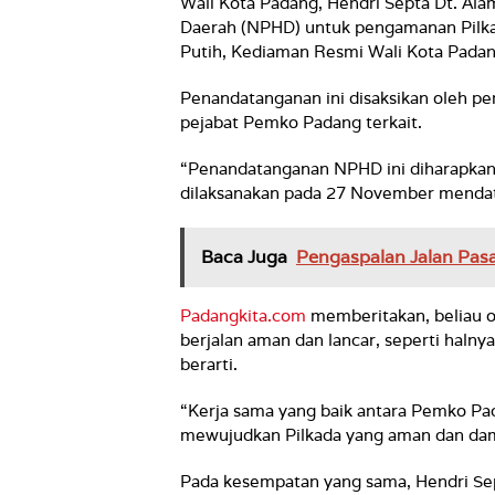
Wali Kota Padang, Hendri Septa Dt. Al
Daerah (NPHD) untuk pengamanan Pilka
Putih, Kediaman Resmi Wali Kota Padan
Penandatanganan ini disaksikan oleh pe
pejabat Pemko Padang terkait.
“Penandatanganan NPHD ini diharapka
dilaksanakan pada 27 November mendata
Baca Juga
Pengaspalan Jalan Pasa
Padangkita.com
memberitakan,
beliau 
berjalan aman dan lancar, seperti halny
berarti.
“Kerja sama yang baik antara Pemko Pad
mewujudkan Pilkada yang aman dan dama
Pada kesempatan yang sama, Hendri Sep