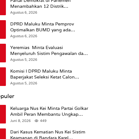
Partai Demokrat di Parlemen
Menambahkan 12 Distrik
Pendukung Trump
Agustus 6, 2026
DPRD Maluku Minta Pemprov
Optimalkan BUMD yang ada
Ketimbang Menambah Baru
Agustus 6, 2026
Yeremias Minta Evaluasi
Menyeluruh Sistim Pengawalan dan
Operasional Angkutan Kontainer
Agustus 5, 2026
Komisi I DPRD Maluku Minta
Baperjakat Seleksi Ketat Calon
Pejabat Termasuk Rekam Jejak
Agustus 5, 2026
Hukum
puler
Keluarga Nus Kei Minta Partai Golkar
Ambil Peran Membantu Ungkap
Kematian Almarhum
Juni 8, 2026
449
Dari Kasus Kematian Nus Kei Sistim
Keamanan di Bandara Karel