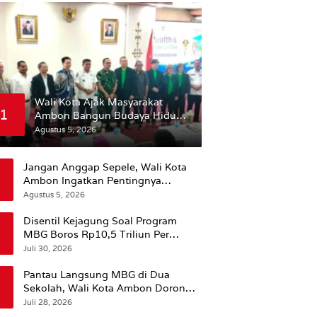
Wali Kota Ajak Masyarakat
1
Ambon Bangun Budaya Hidup
Sehat
Agustus 5, 2026
Jangan Anggap Sepele, Wali Kota
Ambon Ingatkan Pentingnya
Perencanaan Kesehatan
Agustus 5, 2026
Disentil Kejagung Soal Program
MBG Boros Rp10,5 Triliun Per
Tahun, Kepala BGN Sudaryono Beri
Juli 30, 2026
Penjelasan
Pantau Langsung MBG di Dua
Sekolah, Wali Kota Ambon Dorong
Pemerataan Hingga Wilayah
Juli 28, 2026
Leitimur Selatan