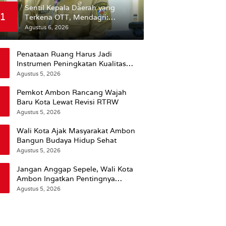
Sentil Kepala Daerah yang
1
Terkena OTT, Mendagri:
Mereka Bukan Anak Kemarin
Agustus 6, 2026
Sore
Penataan Ruang Harus Jadi
Instrumen Peningkatan Kualitas
Hidup Masyarakat, Wattimena:
Agustus 5, 2026
Revisi RT-RW Ditetapkan Pemkot
Susun RDTR Sebagai Dasar Hukum
Pemkot Ambon Rancang Wajah
Baru Kota Lewat Revisi RTRW
Agustus 5, 2026
Wali Kota Ajak Masyarakat Ambon
Bangun Budaya Hidup Sehat
Agustus 5, 2026
Jangan Anggap Sepele, Wali Kota
Ambon Ingatkan Pentingnya
Perencanaan Kesehatan
Agustus 5, 2026