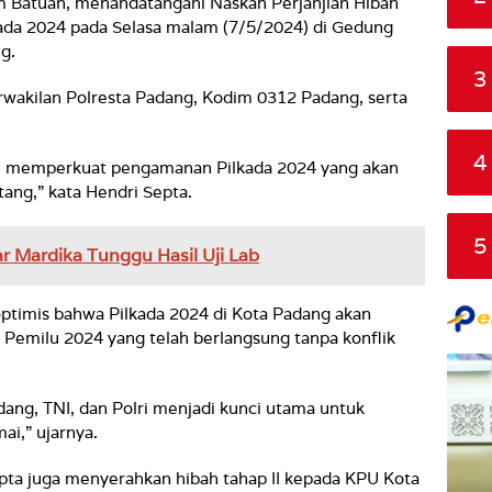
am Batuah, menandatangani Naskah Perjanjian Hibah
da 2024 pada Selasa malam (7/5/2024) di Gedung
g.
3
rwakilan Polresta Padang, Kodim 0312 Padang, serta
4
n memperkuat pengamanan Pilkada 2024 yang akan
ng,” kata Hendri Septa.
5
r Mardika Tunggu Hasil Uji Lab
optimis bahwa Pilkada 2024 di Kota Padang akan
a Pemilu 2024 yang telah berlangsung tanpa konflik
ang, TNI, dan Polri menjadi kunci utama untuk
i,” ujarnya.
ta juga menyerahkan hibah tahap II kepada KPU Kota