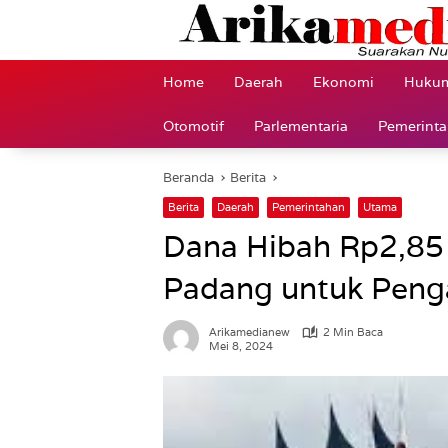
Langsung
ke
konten
Home
Daerah
Ekonomi
Hukum
Otomotif
Parlementaria
Pemerint
Beranda
Berita
Berita
Daerah
Pemerintahan
Utama
Dana Hibah Rp2,85 
Padang untuk Peng
Arikamedianew
2 Min Baca
Mei 8, 2024