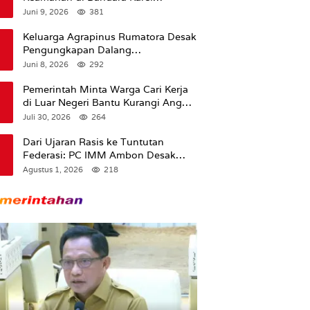
Sadsuitubun Langgur
Juni 9, 2026
381
Dipertanyakan
Keluarga Agrapinus Rumatora Desak
Pengungkapan Dalang
Pembunuhan, Siap Bawa Kasus ke
Juni 8, 2026
292
Komisi III DPR RI
Pemerintah Minta Warga Cari Kerja
di Luar Negeri Bantu Kurangi Angka
Pengangguran
Juli 30, 2026
264
Dari Ujaran Rasis ke Tuntutan
Federasi: PC IMM Ambon Desak
Klarifikasi Presiden dan Imbau
Agustus 1, 2026
218
Tunda Pengibaran Bendera Merah
Putih Di Maluku.