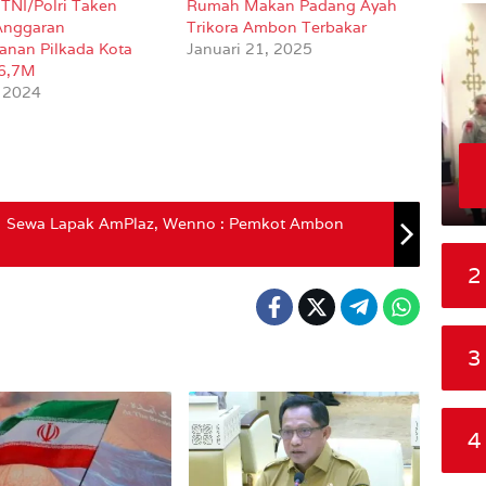
TNI/Polri Taken
Rumah Makan Padang Ayah
Anggaran
Trikora Ambon Terbakar
nan Pilkada Kota
Januari 21, 2025
6,7M
, 2024
if Sewa Lapak AmPlaz, Wenno : Pemkot Ambon
2
3
4