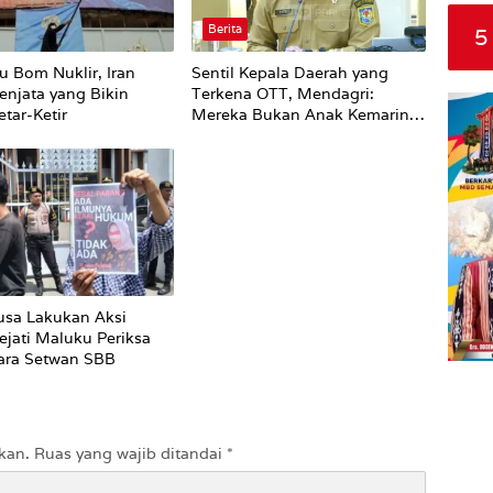
Berita
5
u Bom Nuklir, Iran
Sentil Kepala Daerah yang
enjata yang Bikin
Terkena OTT, Mendagri:
tar-Ketir
Mereka Bukan Anak Kemarin
Sore
sa Lakukan Aksi
ejati Maluku Periksa
ara Setwan SBB
kan.
Ruas yang wajib ditandai
*