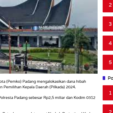
2
3
4
5
Po
ota (Pemko) Padang mengalokasikan dana hibah
n Pemilihan Kepala Daerah (Pilkada) 2024.
1
Polresta Padang sebesar Rp2,5 miliar dan Kodim 0312
2