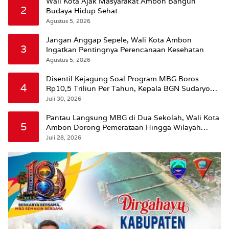
Wali Kota Ajak Masyarakat Ambon Bangun
2
Budaya Hidup Sehat
Agustus 5, 2026
Jangan Anggap Sepele, Wali Kota Ambon
3
Ingatkan Pentingnya Perencanaan Kesehatan
Agustus 5, 2026
Disentil Kejagung Soal Program MBG Boros
4
Rp10,5 Triliun Per Tahun, Kepala BGN Sudaryono
Beri Penjelasan
Juli 30, 2026
Pantau Langsung MBG di Dua Sekolah, Wali Kota
5
Ambon Dorong Pemerataan Hingga Wilayah
Leitimur Selatan
Juli 28, 2026