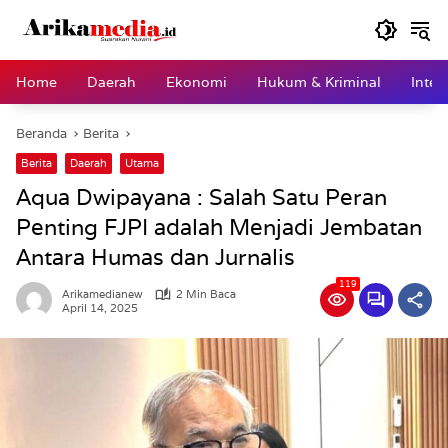
Langsung
ke
konten
Home
Daerah
Ekonomi
Hukum & Kriminal
Inter
Beranda
Berita
Berita
Daerah
Utama
Aqua Dwipayana : Salah Satu Peran
Penting FJPI adalah Menjadi Jembatan
Antara Humas dan Jurnalis
119
Arikamedianew
2 Min Baca
April 14, 2025