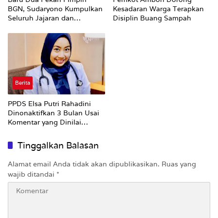
BGN, Sudaryono Kumpulkan
Kesadaran Warga Terapkan
Seluruh Jajaran dan
Disiplin Buang Sampah
Umumkan ‘Kertas Putih’
Pungli dan Pemerasan
Supplier harus Berhenti
Sekarang
Berita
PPDS Elsa Putri Rahadini
Dinonaktifkan 3 Bulan Usai
Komentar yang Dinilai
Nirempati ke Pasien BPJS
Tinggalkan Balasan
Alamat email Anda tidak akan dipublikasikan.
Ruas yang
wajib ditandai
*