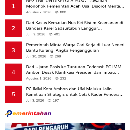
RP2 TRILIUN DIKELOLA PUSAT Jawaban
1
Monohok Pemerintah Aceh Usai Disorot Mentan
Amran Soal Dana Pertanian
Agustus 7, 2026
800
Dari Kasus Kematian Nus Kei Sistim Keamanan di
2
Bandara Karel Sadsuitubun Langgur
Dipertanyakan
Juni 9, 2026
401
Pemerintah Minta Warga Cari Kerja di Luar Negeri
3
Bantu Kurangi Angka Pengangguran
Juli 30, 2026
268
Dari Ujaran Rasis ke Tuntutan Federasi: PC IMM
4
Ambon Desak Klarifikasi Presiden dan Imbau
Tunda Pengibaran Bendera Merah Putih Di
Agustus 1, 2026
232
Maluku.
PC IMM Kota Ambon dan UM Maluku Jalin
5
Kemitraan Strategis untuk Cetak Kader Pencerah
Bangsa “Membangun Peradaban dari Kampus”
Juli 3, 2026
197