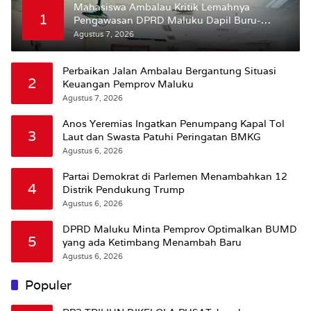
Mahasiswa Ambalau Kritik Lemahnya
1
Pengawasan DPRD Maluku Dapil Buru-
Bursel Terhadap Proses Perubahan Status
Agustus 7, 2026
Jalan
Perbaikan Jalan Ambalau Bergantung Situasi
2
Keuangan Pemprov Maluku
Agustus 7, 2026
Anos Yeremias Ingatkan Penumpang Kapal Tol
3
Laut dan Swasta Patuhi Peringatan BMKG
Agustus 6, 2026
Partai Demokrat di Parlemen Menambahkan 12
4
Distrik Pendukung Trump
Agustus 6, 2026
DPRD Maluku Minta Pemprov Optimalkan BUMD
5
yang ada Ketimbang Menambah Baru
Agustus 6, 2026
Populer