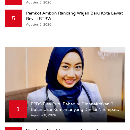
Wattimena: Revisi RT-RW Ditetapkan Pemkot
Agustus 5, 2026
Susun RDTR Sebagai Dasar Hukum
Pemkot Ambon Rancang Wajah Baru Kota Lewat
5
Revisi RTRW
Agustus 5, 2026
PPDS Elsa Putri Rahadini Dinonaktifkan 3
1
Bulan Usai Komentar yang Dinilai Nirempati
ke Pasien BPJS
Agustus 8, 2026