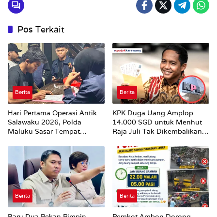
Pos Terkait
Berita
Berita
Hari Pertama Operasi Antik
KPK Duga Uang Amplop
Salawaku 2026, Polda
14.000 SGD untuk Menhut
Maluku Sasar Tempat
Raja Juli Tak Dikembalikan
Hiburan Malam di Ambon
Utuh
Berita
Berita
Baru Dua Pekan Pimpin
Pemkot Ambon Dorong