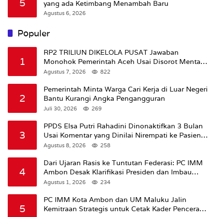
5
yang ada Ketimbang Menambah Baru
Agustus 6, 2026
Populer
RP2 TRILIUN DIKELOLA PUSAT Jawaban
1
Monohok Pemerintah Aceh Usai Disorot Mentan
Amran Soal Dana Pertanian
Agustus 7, 2026
822
Pemerintah Minta Warga Cari Kerja di Luar Negeri
2
Bantu Kurangi Angka Pengangguran
Juli 30, 2026
269
PPDS Elsa Putri Rahadini Dinonaktifkan 3 Bulan
3
Usai Komentar yang Dinilai Nirempati ke Pasien
BPJS
Agustus 8, 2026
258
Dari Ujaran Rasis ke Tuntutan Federasi: PC IMM
4
Ambon Desak Klarifikasi Presiden dan Imbau
Tunda Pengibaran Bendera Merah Putih Di
Agustus 1, 2026
234
Maluku.
PC IMM Kota Ambon dan UM Maluku Jalin
5
Kemitraan Strategis untuk Cetak Kader Pencerah