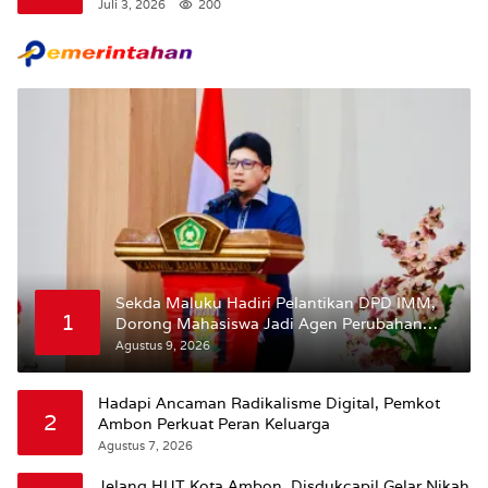
Bangsa “Membangun Peradaban dari Kampus”
Juli 3, 2026
200
Sekda Maluku Hadiri Pelantikan DPD IMM,
1
Dorong Mahasiswa Jadi Agen Perubahan
dan Mitra Strategis Pemerintah
Agustus 9, 2026
Hadapi Ancaman Radikalisme Digital, Pemkot
2
Ambon Perkuat Peran Keluarga
Agustus 7, 2026
Jelang HUT Kota Ambon, Disdukcapil Gelar Nikah