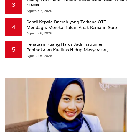
3
Massal
Agustus 7, 2026
Sentil Kepala Daerah yang Terkena OTT,
4
Mendagri: Mereka Bukan Anak Kemarin Sore
Agustus 6, 2026
Penataan Ruang Harus Jadi Instrumen
5
Peningkatan Kualitas Hidup Masyarakat,
Wattimena: Revisi RT-RW Ditetapkan Pemkot
Agustus 5, 2026
Susun RDTR Sebagai Dasar Hukum