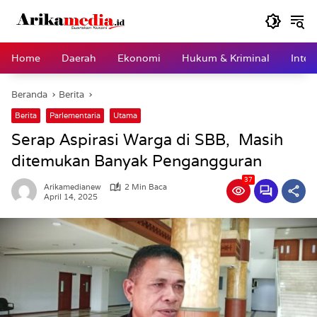
Langsung
ke
konten
Home
Daerah
Ekonomi
Hukum & Kriminal
Inter
Beranda
Berita
Berita
Parlementaria
Utama
Serap Aspirasi Warga di SBB, Masih
ditemukan Banyak Pengangguran
37
Arikamedianew
2 Min Baca
April 14, 2025