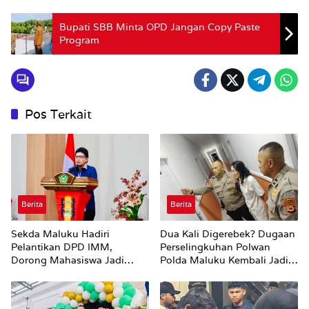
Bupati SBB Minta OPD Jangan Copy Paste
Program
Pos Terkait
Berita
Berita
Sekda Maluku Hadiri
Dua Kali Digerebek? Dugaan
Pelantikan DPD IMM,
Perselingkuhan Polwan
Dorong Mahasiswa Jadi
Polda Maluku Kembali Jadi
Agen Perubahan dan Mitra
Sorotan
Strategis Pemerintah