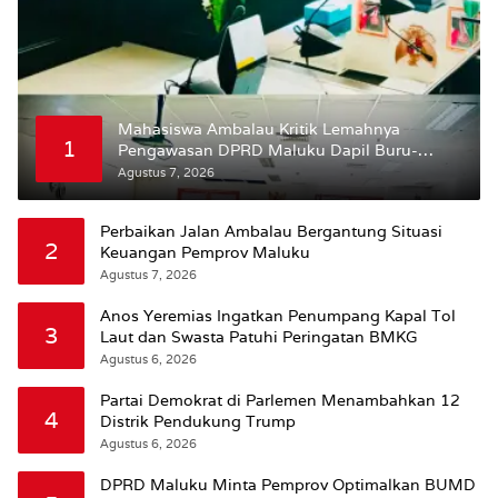
Mahasiswa Ambalau Kritik Lemahnya
1
Pengawasan DPRD Maluku Dapil Buru-
Bursel Terhadap Proses Perubahan Status
Agustus 7, 2026
Jalan
Perbaikan Jalan Ambalau Bergantung Situasi
2
Keuangan Pemprov Maluku
Agustus 7, 2026
Anos Yeremias Ingatkan Penumpang Kapal Tol
3
Laut dan Swasta Patuhi Peringatan BMKG
Agustus 6, 2026
Partai Demokrat di Parlemen Menambahkan 12
4
Distrik Pendukung Trump
Agustus 6, 2026
DPRD Maluku Minta Pemprov Optimalkan BUMD