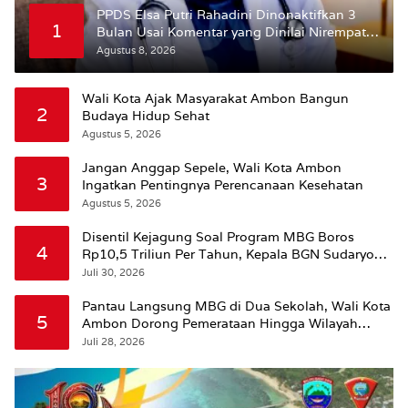
PPDS Elsa Putri Rahadini Dinonaktifkan 3
1
Bulan Usai Komentar yang Dinilai Nirempati
ke Pasien BPJS
Agustus 8, 2026
Wali Kota Ajak Masyarakat Ambon Bangun
2
Budaya Hidup Sehat
Agustus 5, 2026
Jangan Anggap Sepele, Wali Kota Ambon
3
Ingatkan Pentingnya Perencanaan Kesehatan
Agustus 5, 2026
Disentil Kejagung Soal Program MBG Boros
4
Rp10,5 Triliun Per Tahun, Kepala BGN Sudaryono
Beri Penjelasan
Juli 30, 2026
Pantau Langsung MBG di Dua Sekolah, Wali Kota
5
Ambon Dorong Pemerataan Hingga Wilayah
Leitimur Selatan
Juli 28, 2026