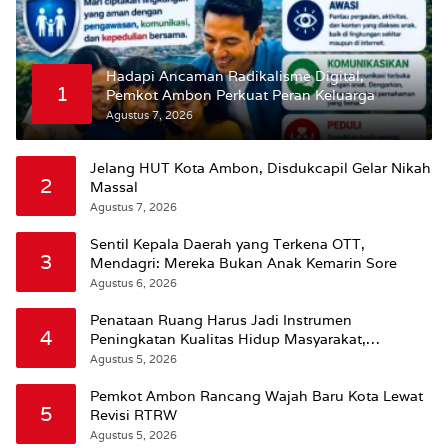
Hadapi Ancaman Radikalisme Digital,
1
Pemkot Ambon Perkuat Peran Keluarga
Agustus 7, 2026
Jelang HUT Kota Ambon, Disdukcapil Gelar Nikah
2
Massal
Agustus 7, 2026
Sentil Kepala Daerah yang Terkena OTT,
3
Mendagri: Mereka Bukan Anak Kemarin Sore
Agustus 6, 2026
Penataan Ruang Harus Jadi Instrumen
4
Peningkatan Kualitas Hidup Masyarakat,
Wattimena: Revisi RT-RW Ditetapkan Pemkot
Agustus 5, 2026
Susun RDTR Sebagai Dasar Hukum
Pemkot Ambon Rancang Wajah Baru Kota Lewat
5
Revisi RTRW
Agustus 5, 2026