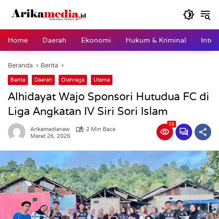
Langsung
ke
konten
Home
Daerah
Ekonomi
Hukum & Kriminal
Inter
Beranda
Berita
Berita
Daerah
Olahraga
Utama
Alhidayat Wajo Sponsori Hutudua FC di
Liga Angkatan IV Siri Sori Islam
39
Arikamedianew
2 Min Baca
Maret 26, 2026