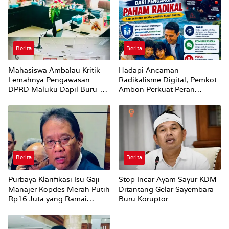
Berita
Berita
Mahasiswa Ambalau Kritik
Hadapi Ancaman
Lemahnya Pengawasan
Radikalisme Digital, Pemkot
DPRD Maluku Dapil Buru-
Ambon Perkuat Peran
Bursel Terhadap Proses
Keluarga
Perubahan Status Jalan
Berita
Berita
Purbaya Klarifikasi Isu Gaji
Stop Incar Ayam Sayur KDM
Manajer Kopdes Merah Putih
Ditantang Gelar Sayembara
Rp16 Juta yang Ramai
Buru Koruptor
Dibahas Publik