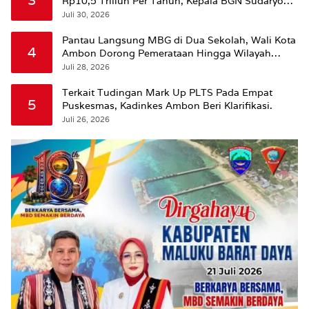
Rp10,5 Triliun Per Tahun, Kepala BGN Sudaryono
Beri Penjelasan
Juli 30, 2026
Pantau Langsung MBG di Dua Sekolah, Wali Kota
4
Ambon Dorong Pemerataan Hingga Wilayah
Leitimur Selatan
Juli 28, 2026
Terkait Tudingan Mark Up PLTS Pada Empat
5
Puskesmas, Kadinkes Ambon Beri Klarifikasi.
Juli 26, 2026