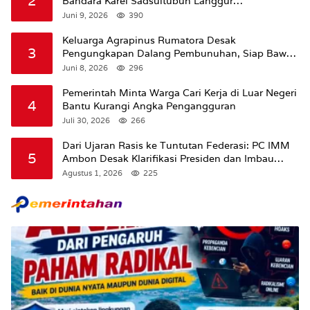
2
Bandara Karel Sadsuitubun Langgur
Dipertanyakan
Juni 9, 2026
390
Keluarga Agrapinus Rumatora Desak
3
Pengungkapan Dalang Pembunuhan, Siap Bawa
Kasus ke Komisi III DPR RI
Juni 8, 2026
296
Pemerintah Minta Warga Cari Kerja di Luar Negeri
4
Bantu Kurangi Angka Pengangguran
Juli 30, 2026
266
Dari Ujaran Rasis ke Tuntutan Federasi: PC IMM
5
Ambon Desak Klarifikasi Presiden dan Imbau
Tunda Pengibaran Bendera Merah Putih Di
Agustus 1, 2026
225
Maluku.