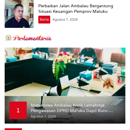
Perbaikan Jalan Ambalau Bergantung
Situasi Keuangan Pemprov Maluku
Berita
Agustus 7, 2026
Mahasiswa Ambalau Kritik Lemahnya
1
Pengawasan DPRD Maluku Dapil Buru-
Bursel Terhadap Proses Perubahan Status
Agustus 7, 2026
Jalan