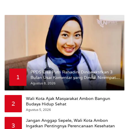
PPDS Elsa Putri Rahadini Dinonaktifkan 3
1
Bulan Usai Komentar yang Dinilai Nirempati
ke Pasien BPJS
Agustus 8, 2026
Wali Kota Ajak Masyarakat Ambon Bangun
2
Budaya Hidup Sehat
Agustus 5, 2026
Jangan Anggap Sepele, Wali Kota Ambon
3
Ingatkan Pentingnya Perencanaan Kesehatan