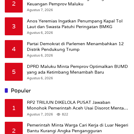
2
Keuangan Pemprov Maluku
Agustus 7, 2026
Anos Yeremias Ingatkan Penumpang Kapal Tol
3
Laut dan Swasta Patuhi Peringatan BMKG
Agustus 6, 2026
Partai Demokrat di Parlemen Menambahkan 12
4
Distrik Pendukung Trump
Agustus 6, 2026
DPRD Maluku Minta Pemprov Optimalkan BUMD
5
yang ada Ketimbang Menambah Baru
Agustus 6, 2026
Populer
RP2 TRILIUN DIKELOLA PUSAT Jawaban
1
Monohok Pemerintah Aceh Usai Disorot Mentan
Amran Soal Dana Pertanian
Agustus 7, 2026
822
Pemerintah Minta Warga Cari Kerja di Luar Negeri
2
Bantu Kurangi Angka Pengangguran