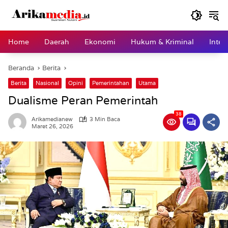
Langsung
ke
konten
Home
Daerah
Ekonomi
Hukum & Kriminal
Inter
Beranda
Berita
Berita
Nasional
Opini
Pemerintahan
Utama
Dualisme Peran Pemerintah
38
Arikamedianew
3 Min Baca
Maret 26, 2026