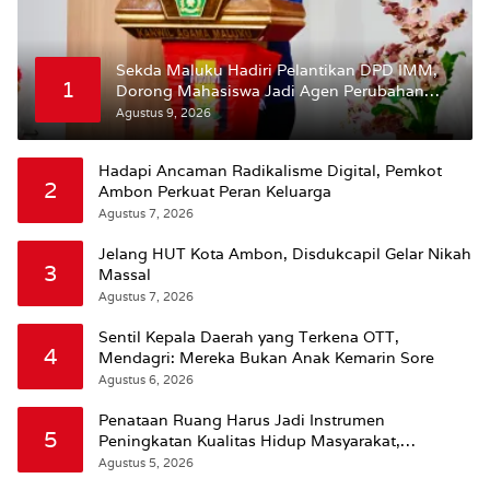
Sekda Maluku Hadiri Pelantikan DPD IMM,
1
Dorong Mahasiswa Jadi Agen Perubahan
dan Mitra Strategis Pemerintah
Agustus 9, 2026
Hadapi Ancaman Radikalisme Digital, Pemkot
2
Ambon Perkuat Peran Keluarga
Agustus 7, 2026
Jelang HUT Kota Ambon, Disdukcapil Gelar Nikah
3
Massal
Agustus 7, 2026
Sentil Kepala Daerah yang Terkena OTT,
4
Mendagri: Mereka Bukan Anak Kemarin Sore
Agustus 6, 2026
Penataan Ruang Harus Jadi Instrumen
5
Peningkatan Kualitas Hidup Masyarakat,
Wattimena: Revisi RT-RW Ditetapkan Pemkot
Agustus 5, 2026
Susun RDTR Sebagai Dasar Hukum