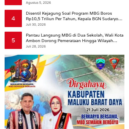
Agustus 5, 2026
Disentil Kejagung Soal Program MBG Boros
4
Rp10,5 Triliun Per Tahun, Kepala BGN Sudaryono
Beri Penjelasan
Juli 30, 2026
Pantau Langsung MBG di Dua Sekolah, Wali Kota
5
Ambon Dorong Pemerataan Hingga Wilayah
Leitimur Selatan
Juli 28, 2026