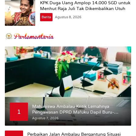
KPK Duga Uang Amplop 14.000 SGD untuk
Menhut Raja Juli Tak Dikembalikan Utuh
Berita
Agustus 8, 2026
Mahasiswa Ambalau Kritik Lemahnya
1
Pengawasan DPRD Maluku Dapil Buru-
Bursel Terhadap Proses Perubahan Status
Agustus 7, 2026
Jalan
Perbaikan Jalan Ambalau Bergantung Situasi