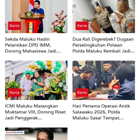
Berita
Berita
Sekda Maluku Hadiri
Dua Kali Digerebek? Dugaan
Pelantikan DPD IMM,
Perselingkuhan Polwan
Dorong Mahasiswa Jadi
Polda Maluku Kembali Jadi
Agen Perubahan dan Mitra
Sorotan
Strategis Pemerintah
Berita
Berita
ICMI Maluku Matangkan
Hari Pertama Operasi Antik
Muktamar VIII, Dorong Riset
Salawaku 2026, Polda
Jadi Penggerak
Maluku Sasar Tempat
Pembangunan
Hiburan Malam di Ambon