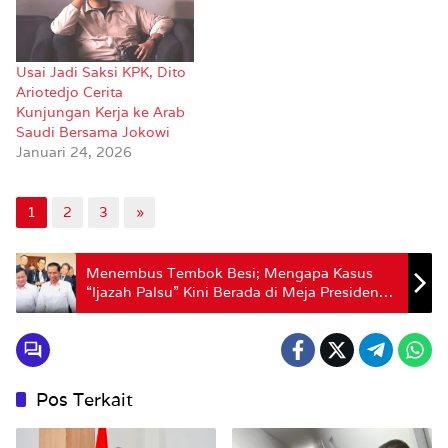
Usai Jadi Saksi KPK, Dito
Ariotedjo Cerita
Kunjungan Kerja ke Arab
Saudi Bersama Jokowi
Januari 24, 2026
1
2
3
»
Menembus Tembok Besi; Mengapa Kasus
“Ijazah Palsu” Kini Berada di Meja Presiden
Prabowo?
Pos Terkait