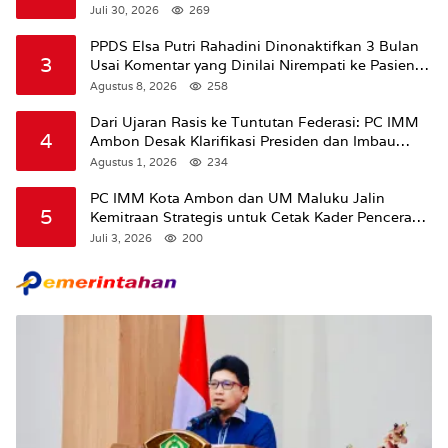
Juli 30, 2026
269
PPDS Elsa Putri Rahadini Dinonaktifkan 3 Bulan
3
Usai Komentar yang Dinilai Nirempati ke Pasien
BPJS
Agustus 8, 2026
258
Dari Ujaran Rasis ke Tuntutan Federasi: PC IMM
4
Ambon Desak Klarifikasi Presiden dan Imbau
Tunda Pengibaran Bendera Merah Putih Di
Agustus 1, 2026
234
Maluku.
PC IMM Kota Ambon dan UM Maluku Jalin
5
Kemitraan Strategis untuk Cetak Kader Pencerah
Bangsa “Membangun Peradaban dari Kampus”
Juli 3, 2026
200