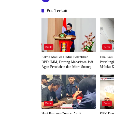
Pos Terkait
Berita
Berita
Sekda Maluku Hadiri Pelantikan
Dua Kali
DPD IMM, Dorong Mahasiswa Jadi
Perselin
Agen Perubahan dan Mitra Strategis
Maluku K
Pemerintah
Berita
Berita
Hari Pertama Operasi Antik
KPK Dug