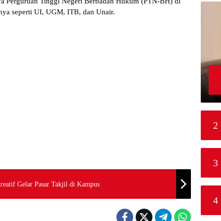
nya Perguruan Tinggi Negeri Berbadan Hukum (PTN-BH) di
ya seperti UI, UGM, ITB, dan Unair.
2
3
eatif Gelar Pasar Takjil di Kampus
4