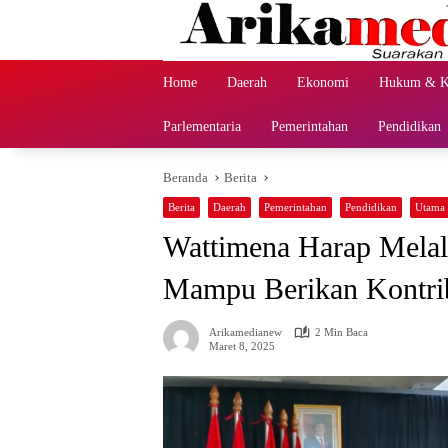
Langsung
ke
konten
Home
Daerah
Ekonomi
Hukum & K
Parlementaria
Pemerintahan
Pendidikan
Beranda
Berita
Berita
Daerah
Pemerintahan
Pendidikan
Utama
Wattimena Harap Mel
Mampu Berikan Kontri
Arikamedianew
2 Min Baca
Maret 8, 2025