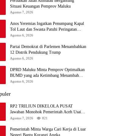
Perbaikan Jalan Ambalau Bergantung
Situasi Keuangan Pemprov Maluku
Agustus 7, 2026
Anos Yeremias Ingatkan Penumpang Kapal
Tol Laut dan Swasta Patuhi Peringatan
BMKG
Agustus 6, 2026
Partai Demokrat di Parlemen Menambahkan
12 Distrik Pendukung Trump
Agustus 6, 2026
DPRD Maluku Minta Pemprov Optimalkan
BUMD yang ada Ketimbang Menambah
Baru
Agustus 6, 2026
puler
RP2 TRILIUN DIKELOLA PUSAT
Jawaban Monohok Pemerintah Aceh Usai
Disorot Mentan Amran Soal Dana
Agustus 7, 2026
821
Pertanian
Pemerintah Minta Warga Cari Kerja di Luar
Negeri Bantu Kurangi Angka