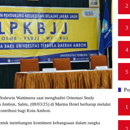
2
3
4
5
Po
dewin Wattimena saat menghadiri Orientasi Study
Ambon, Sabtu, (08/03/25) di Marina Hotel berharap melalui
1
ntribusi bagi Kota Ambon.
t untuk membangun komitmen kebangsaan dalam rangka
2