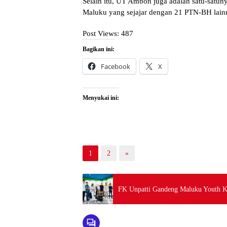
Selain itu, UT Ambon juga adalah satu-satu
Maluku yang sejajar dengan 21 PTN-BH lainn
Post Views:
487
Bagikan ini:
Facebook
X
Menyukai ini:
1
2
»
FK Unpatti Gandeng Maluku Youth Kr