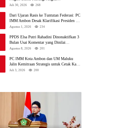
Pengangguran
Juli 30, 2026
268
Dari Ujaran Rasis ke Tuntutan Federasi: PC
IMM Ambon Desak Klarifikasi Presiden dan
Imbau Tunda Pengibaran Bendera Merah
Agustus 1, 2026
234
Putih Di Maluku.
PPDS Elsa Putri Rahadini Dinonaktifkan 3
Bulan Usai Komentar yang Dinilai
Nirempati ke Pasien BPJS
Agustus 8, 2026
201
PC IMM Kota Ambon dan UM Maluku
Jalin Kemitraan Strategis untuk Cetak Kader
Pencerah Bangsa “Membangun Peradaban
Juli 3, 2026
200
dari Kampus”