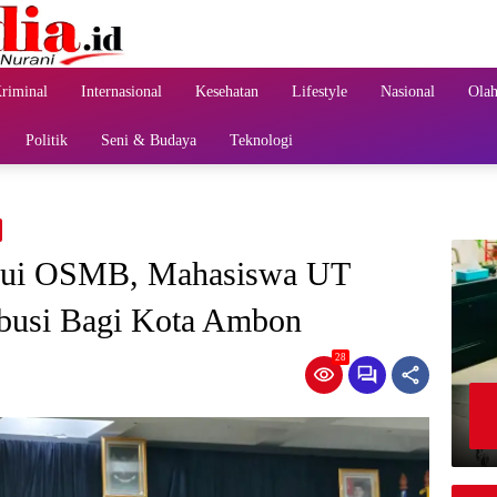
riminal
Internasional
Kesehatan
Lifestyle
Nasional
Olah
Politik
Seni & Budaya
Teknologi
alui OSMB, Mahasiswa UT
busi Bagi Kota Ambon
28