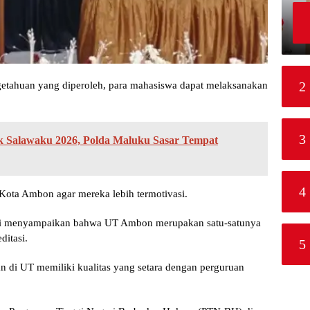
2
tahuan yang diperoleh, para mahasiswa dapat melaksanakan
3
ik Salawaku 2026, Polda Maluku Sasar Tempat
4
Kota Ambon agar mereka lebih termotivasi.
shori menyampaikan bahwa UT Ambon merupakan satu-satunya
ditasi.
5
n di UT memiliki kualitas yang setara dengan perguruan