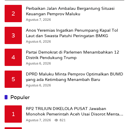
Perbaikan Jalan Ambalau Bergantung Situasi
2
Keuangan Pemprov Maluku
Agustus 7, 2026
Anos Yeremias Ingatkan Penumpang Kapal Tol
3
Laut dan Swasta Patuhi Peringatan BMKG
Agustus 6, 2026
Partai Demokrat di Parlemen Menambahkan 12
4
Distrik Pendukung Trump
Agustus 6, 2026
DPRD Maluku Minta Pemprov Optimalkan BUMD
5
yang ada Ketimbang Menambah Baru
Agustus 6, 2026
Populer
RP2 TRILIUN DIKELOLA PUSAT Jawaban
1
Monohok Pemerintah Aceh Usai Disorot Mentan
Amran Soal Dana Pertanian
Agustus 7, 2026
821