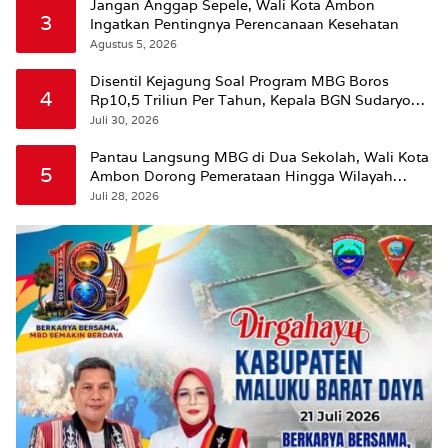
Jangan Anggap Sepele, Wali Kota Ambon
3
Ingatkan Pentingnya Perencanaan Kesehatan
Agustus 5, 2026
Disentil Kejagung Soal Program MBG Boros
4
Rp10,5 Triliun Per Tahun, Kepala BGN Sudaryono
Beri Penjelasan
Juli 30, 2026
Pantau Langsung MBG di Dua Sekolah, Wali Kota
5
Ambon Dorong Pemerataan Hingga Wilayah
Leitimur Selatan
Juli 28, 2026