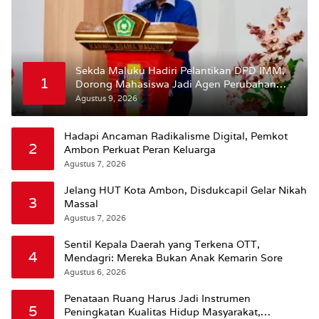
Sekda Maluku Hadiri Pelantikan DPD IMM,
1
Dorong Mahasiswa Jadi Agen Perubahan
dan Mitra Strategis Pemerintah
Agustus 9, 2026
Hadapi Ancaman Radikalisme Digital, Pemkot
2
Ambon Perkuat Peran Keluarga
Agustus 7, 2026
Jelang HUT Kota Ambon, Disdukcapil Gelar Nikah
3
Massal
Agustus 7, 2026
Sentil Kepala Daerah yang Terkena OTT,
4
Mendagri: Mereka Bukan Anak Kemarin Sore
Agustus 6, 2026
Penataan Ruang Harus Jadi Instrumen
5
Peningkatan Kualitas Hidup Masyarakat,