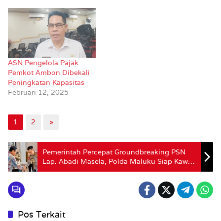
ASN Pengelola Pajak
Pemkot Ambon Dibekali
Peningkatan Kapasitas
Februari 12, 2025
1
2
»
Pemerintah Percepat Groundbreaking PSN
Lap. Abadi Masela, Polda Maluku Siap Kawal
Investasi Strategis Nasional
Pos Terkait