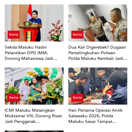
Berita
Berita
Sekda Maluku Hadiri
Dua Kali Digerebek? Dugaan
Pelantikan DPD IMM,
Perselingkuhan Polwan
Dorong Mahasiswa Jadi
Polda Maluku Kembali Jadi
Agen Perubahan dan Mitra
Sorotan
Strategis Pemerintah
Berita
Berita
ICMI Maluku Matangkan
Hari Pertama Operasi Antik
Muktamar VIII, Dorong Riset
Salawaku 2026, Polda
Jadi Penggerak
Maluku Sasar Tempat
Pembangunan
Hiburan Malam di Ambon