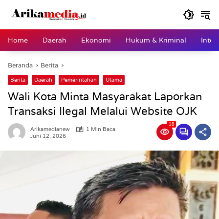
Langsung
ke
konten
Home
Daerah
Ekonomi
Hukum & Kriminal
Inter
Beranda
Berita
Berita
Daerah
Pemerintahan
Utama
Wali Kota Minta Masyarakat Laporkan
Transaksi Ilegal Melalui Website OJK
18
Arikamedianew
1 Min Baca
Juni 12, 2026