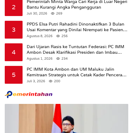
Pemerintah Minta Warga Cari Kerja di Luar Negeri
2
Bantu Kurangi Angka Pengangguran
Juli 30, 2026
269
PPDS Elsa Putri Rahadini Dinonaktifkan 3 Bulan
3
Usai Komentar yang Dinilai Nirempati ke Pasien
BPJS
Agustus 8, 2026
256
Dari Ujaran Rasis ke Tuntutan Federasi: PC IMM
4
Ambon Desak Klarifikasi Presiden dan Imbau
Tunda Pengibaran Bendera Merah Putih Di
Agustus 1, 2026
234
Maluku.
PC IMM Kota Ambon dan UM Maluku Jalin
5
Kemitraan Strategis untuk Cetak Kader Pencerah
Bangsa “Membangun Peradaban dari Kampus”
Juli 3, 2026
200