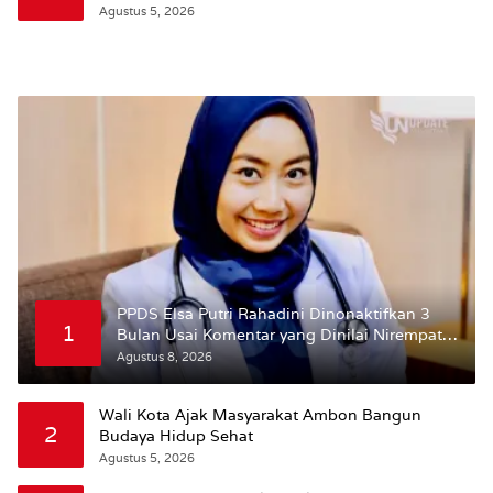
Wattimena: Revisi RT-RW Ditetapkan Pemkot
Agustus 5, 2026
Susun RDTR Sebagai Dasar Hukum
PPDS Elsa Putri Rahadini Dinonaktifkan 3
1
Bulan Usai Komentar yang Dinilai Nirempati
ke Pasien BPJS
Agustus 8, 2026
Wali Kota Ajak Masyarakat Ambon Bangun
2
Budaya Hidup Sehat
Agustus 5, 2026