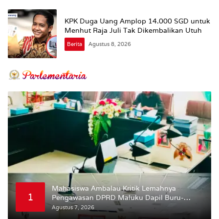
KPK Duga Uang Amplop 14.000 SGD untuk
Menhut Raja Juli Tak Dikembalikan Utuh
Berita
Agustus 8, 2026
Mahasiswa Ambalau Kritik Lemahnya
1
Pengawasan DPRD Maluku Dapil Buru-
Bursel Terhadap Proses Perubahan Status
Agustus 7, 2026
Jalan