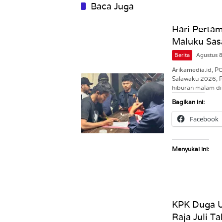
Baca Juga
Hari Pertam
Maluku Sas
Berita
Agustus 
Arikamedia.id, 
Salawaku 2026, 
hiburan malam d
Bagikan ini:
Facebook
Menyukai ini:
KPK Duga 
Raja Juli T