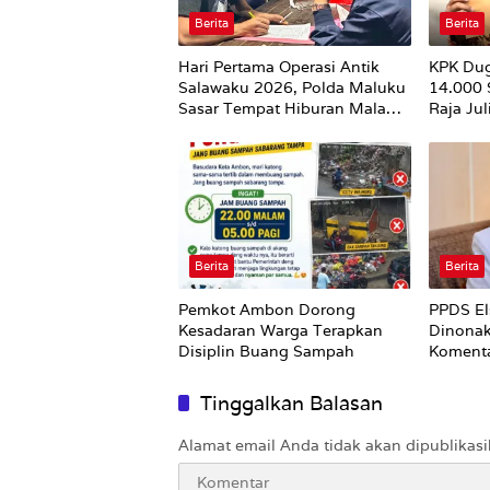
Berita
Berita
Hari Pertama Operasi Antik
KPK Du
Salawaku 2026, Polda Maluku
14.000
Sasar Tempat Hiburan Malam
Raja Ju
di Ambon
Utuh
Berita
Berita
Pemkot Ambon Dorong
PPDS El
Kesadaran Warga Terapkan
Dinonak
Disiplin Buang Sampah
Komenta
Nirempa
Tinggalkan Balasan
Alamat email Anda tidak akan dipublikasi