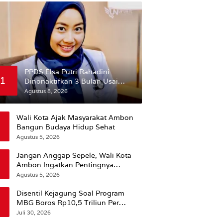
PPDS Elsa Putri Rahadini
1
Dinonaktifkan 3 Bulan Usai
Komentar yang Dinilai
Agustus 8, 2026
Nirempati ke Pasien BPJS
Wali Kota Ajak Masyarakat Ambon
Bangun Budaya Hidup Sehat
Agustus 5, 2026
Jangan Anggap Sepele, Wali Kota
Ambon Ingatkan Pentingnya
Perencanaan Kesehatan
Agustus 5, 2026
Disentil Kejagung Soal Program
MBG Boros Rp10,5 Triliun Per
Tahun, Kepala BGN Sudaryono Beri
Juli 30, 2026
Penjelasan