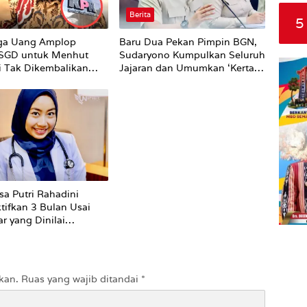
Berita
5
ga Uang Amplop
Baru Dua Pekan Pimpin BGN,
 SGD untuk Menhut
Sudaryono Kumpulkan Seluruh
li Tak Dikembalikan
Jajaran dan Umumkan ‘Kertas
Putih’ Pungli dan Pemerasan
Supplier harus Berhenti
Sekarang
sa Putri Rahadini
tifkan 3 Bulan Usai
r yang Dinilai
ti ke Pasien BPJS
kan.
Ruas yang wajib ditandai
*