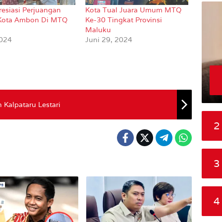
resiasi Perjuangan
Kota Tual Juara Umum MTQ
 Kota Ambon Di MTQ
Ke-30 Tingkat Provinsi
Maluku
2024
Juni 29, 2024
 Kalpataru Lestari
2
3
4