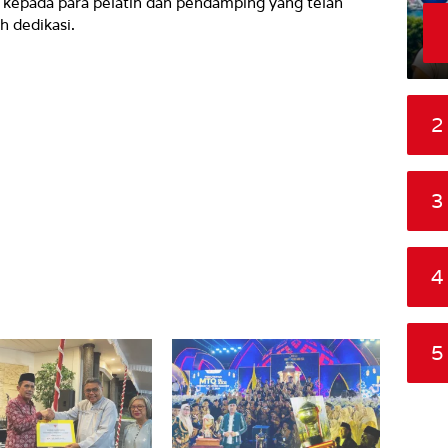
 kepada para pelatih dan pendamping yang telah
 dedikasi.
2
3
4
5