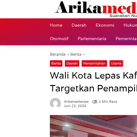
Langsung
ke
konten
Home
Daerah
Ekonomi
Hukum
Otomotif
Parlementaria
Pemerint
Beranda
Berita
Berita
Daerah
Pemerintahan
Utama
Wali Kota Lepas Ka
Targetkan Penampil
Arikamedianew
2 Min Baca
Juni 22, 2026