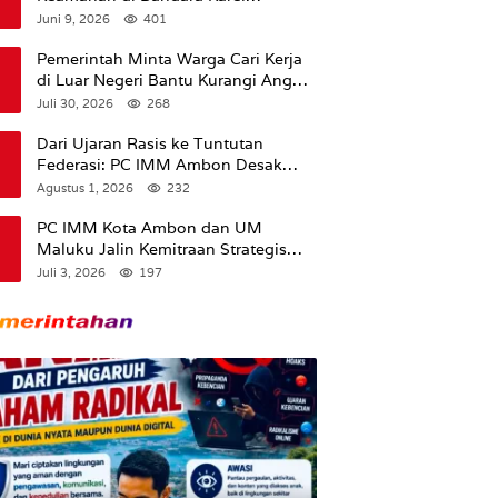
Sadsuitubun Langgur
Juni 9, 2026
401
Dipertanyakan
Pemerintah Minta Warga Cari Kerja
di Luar Negeri Bantu Kurangi Angka
Pengangguran
Juli 30, 2026
268
Dari Ujaran Rasis ke Tuntutan
Federasi: PC IMM Ambon Desak
Klarifikasi Presiden dan Imbau
Agustus 1, 2026
232
Tunda Pengibaran Bendera Merah
Putih Di Maluku.
PC IMM Kota Ambon dan UM
Maluku Jalin Kemitraan Strategis
untuk Cetak Kader Pencerah Bangsa
Juli 3, 2026
197
“Membangun Peradaban dari
Kampus”