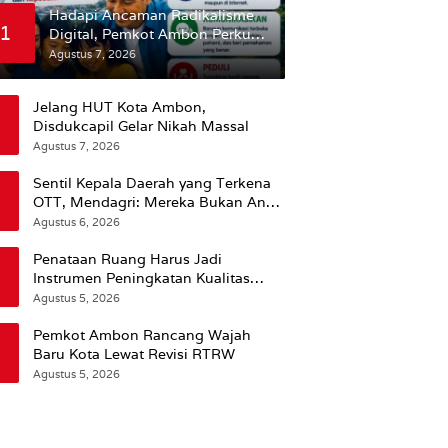
Hadapi Ancaman Radikalisme
1
Digital, Pemkot Ambon Perkuat
Peran Keluarga
Agustus 7, 2026
Jelang HUT Kota Ambon,
Disdukcapil Gelar Nikah Massal
Agustus 7, 2026
Sentil Kepala Daerah yang Terkena
OTT, Mendagri: Mereka Bukan Anak
Kemarin Sore
Agustus 6, 2026
Penataan Ruang Harus Jadi
Instrumen Peningkatan Kualitas
Hidup Masyarakat, Wattimena:
Agustus 5, 2026
Revisi RT-RW Ditetapkan Pemkot
Susun RDTR Sebagai Dasar Hukum
Pemkot Ambon Rancang Wajah
Baru Kota Lewat Revisi RTRW
Agustus 5, 2026