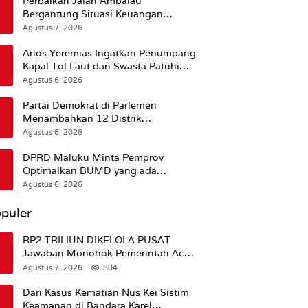
Perbaikan Jalan Ambalau
Bergantung Situasi Keuangan
Pemprov Maluku
Agustus 7, 2026
Anos Yeremias Ingatkan Penumpang
Kapal Tol Laut dan Swasta Patuhi
Peringatan BMKG
Agustus 6, 2026
Partai Demokrat di Parlemen
Menambahkan 12 Distrik
Pendukung Trump
Agustus 6, 2026
DPRD Maluku Minta Pemprov
Optimalkan BUMD yang ada
Ketimbang Menambah Baru
Agustus 6, 2026
puler
RP2 TRILIUN DIKELOLA PUSAT
Jawaban Monohok Pemerintah Aceh
Usai Disorot Mentan Amran Soal
Agustus 7, 2026
804
Dana Pertanian
Dari Kasus Kematian Nus Kei Sistim
Keamanan di Bandara Karel