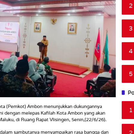
2
3
4
5
Po
ota (Pemkot) Ambon menunjukkan dukungannya
1
i dengan melepas Kafilah Kota Ambon yang akan
aluku, di Ruang Rapat Vlisingen, Senin,(22/6/26).
2
 dalam sambutanya menyampaikan rasa bangga dan