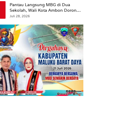
Pantau Langsung MBG di Dua
Sekolah, Wali Kota Ambon Dorong
Pemerataan Hingga Wilayah
Juli 28, 2026
Leitimur Selatan