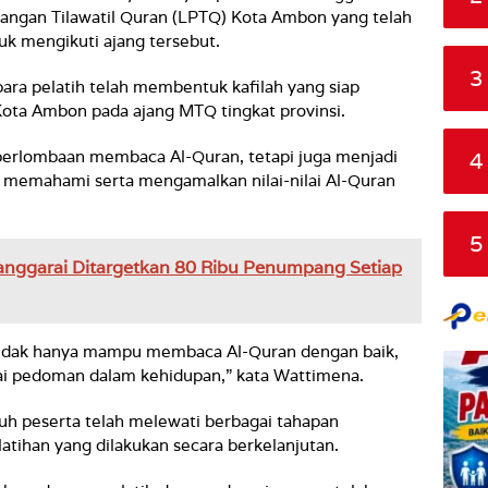
ngan Tilawatil Quran (LPTQ) Kota Ambon yang telah
k mengikuti ajang tersebut.
3
para pelatih telah membentuk kafilah yang siap
Kota Ambon pada ajang MTQ tingkat provinsi.
erlombaan membaca Al-Quran, tetapi juga menjadi
4
memahami serta mengamalkan nilai-nilai Al-Quran
5
anggarai Ditargetkan 80 Ribu Penumpang Setiap
tidak hanya mampu membaca Al-Quran dengan baik,
gai pedoman dalam kehidupan,” kata Wattimena.
ruh peserta telah melewati berbagai tahapan
latihan yang dilakukan secara berkelanjutan.