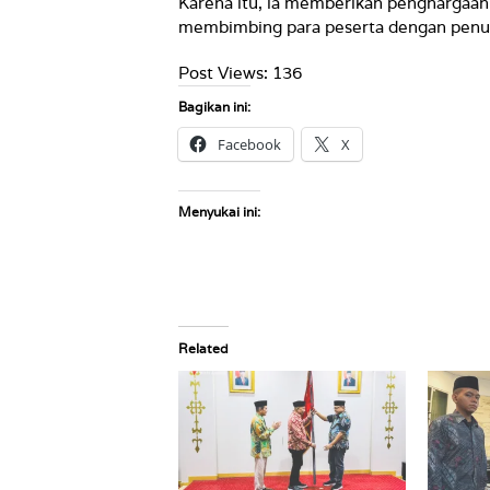
Karena itu, ia memberikan penghargaan
membimbing para peserta dengan penuh
Post Views:
136
Bagikan ini:
Facebook
X
Menyukai ini:
Related