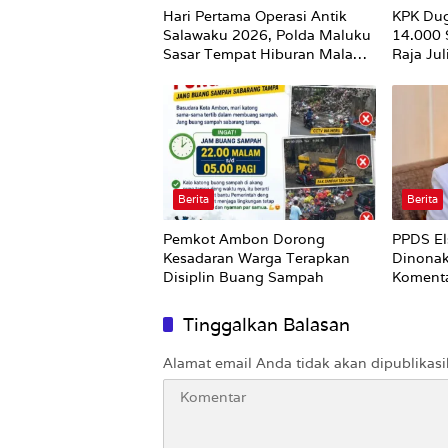
Hari Pertama Operasi Antik
KPK Du
Salawaku 2026, Polda Maluku
14.000
Sasar Tempat Hiburan Malam
Raja Ju
di Ambon
Utuh
Berita
Berita
Pemkot Ambon Dorong
PPDS El
Kesadaran Warga Terapkan
Dinonak
Disiplin Buang Sampah
Komenta
Nirempa
Tinggalkan Balasan
Alamat email Anda tidak akan dipublikasi