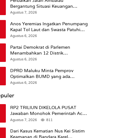
Perbaikan Jalan Ambalau
Bergantung Situasi Keuangan
Pemprov Maluku
Agustus 7, 2026
Anos Yeremias Ingatkan Penumpang
Kapal Tol Laut dan Swasta Patuhi
Peringatan BMKG
Agustus 6, 2026
Partai Demokrat di Parlemen
Menambahkan 12 Distrik
Pendukung Trump
Agustus 6, 2026
DPRD Maluku Minta Pemprov
Optimalkan BUMD yang ada
Ketimbang Menambah Baru
Agustus 6, 2026
puler
RP2 TRILIUN DIKELOLA PUSAT
Jawaban Monohok Pemerintah Aceh
Usai Disorot Mentan Amran Soal
Agustus 7, 2026
811
Dana Pertanian
Dari Kasus Kematian Nus Kei Sistim
Keamanan di Bandara Karel