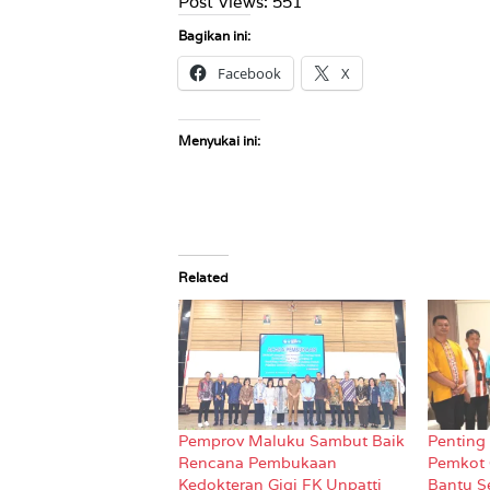
Post Views:
551
Bagikan ini:
Facebook
X
Menyukai ini:
Related
Pemprov Maluku Sambut Baik
Penting 
Rencana Pembukaan
Pemkot 
Kedokteran Gigi FK Unpatti
Bantu S