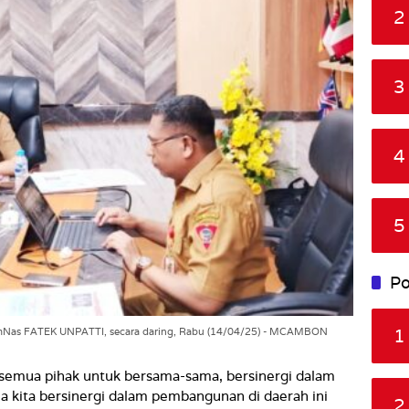
2
3
4
5
Po
1
SemNas FATEK UNPATTI, secara daring, Rabu (14/04/25) - MCAMBON
 semua pihak untuk bersama-sama, bersinergi dalam
kita bersinergi dalam pembangunan di daerah ini
2