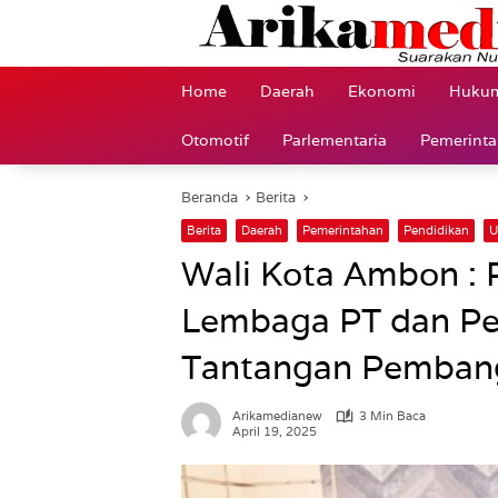
Langsung
ke
konten
Home
Daerah
Ekonomi
Hukum
Otomotif
Parlementaria
Pemerint
Beranda
Berita
Berita
Daerah
Pemerintahan
Pendidikan
U
Wali Kota Ambon : P
Lembaga PT dan P
Tantangan Pemban
Arikamedianew
3 Min Baca
April 19, 2025