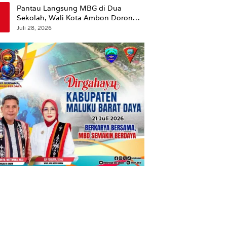
Pantau Langsung MBG di Dua
Sekolah, Wali Kota Ambon Dorong
Pemerataan Hingga Wilayah
Juli 28, 2026
Leitimur Selatan