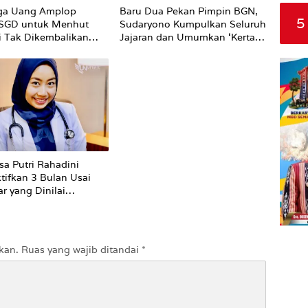
ga Uang Amplop
Baru Dua Pekan Pimpin BGN,
5
 SGD untuk Menhut
Sudaryono Kumpulkan Seluruh
li Tak Dikembalikan
Jajaran dan Umumkan ‘Kertas
Putih’ Pungli dan Pemerasan
Supplier harus Berhenti
Sekarang
sa Putri Rahadini
tifkan 3 Bulan Usai
r yang Dinilai
ti ke Pasien BPJS
kan.
Ruas yang wajib ditandai
*