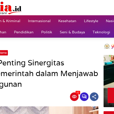
 & Kriminal
Internasional
Kesehatan
Lifestyle
Nasi
ahan
Pendidikan
Politik
Seni & Budaya
Teknologi
tama
enting Sinergitas
emerintah dalam Menjawab
gunan
32