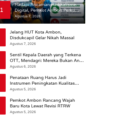
Hadapi Ancaman Radikalisme
1
Digital, Pemkot Ambon Perkuat
Peran Keluarga
Agustus 7, 2026
Jelang HUT Kota Ambon,
Disdukcapil Gelar Nikah Massal
Agustus 7, 2026
Sentil Kepala Daerah yang Terkena
OTT, Mendagri: Mereka Bukan Anak
Kemarin Sore
Agustus 6, 2026
Penataan Ruang Harus Jadi
Instrumen Peningkatan Kualitas
Hidup Masyarakat, Wattimena:
Agustus 5, 2026
Revisi RT-RW Ditetapkan Pemkot
Susun RDTR Sebagai Dasar Hukum
Pemkot Ambon Rancang Wajah
Baru Kota Lewat Revisi RTRW
Agustus 5, 2026