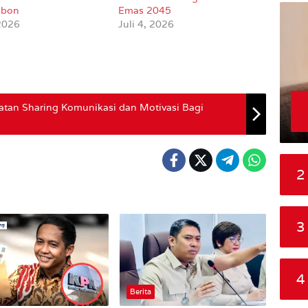
mbon
Emas 2045
 2026
Juli 4, 2026
tan Sharing Komunikasi dan Motivasi Bagi
2
3
4
Berita