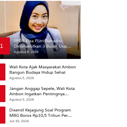
PPDS Elsa Putri Rahadini
1
Dinonaktifkan 3 Bulan Usai
Komentar yang Dinilai
Agustus 8, 2026
Nirempati ke Pasien BPJS
Wali Kota Ajak Masyarakat Ambon
Bangun Budaya Hidup Sehat
Agustus 5, 2026
Jangan Anggap Sepele, Wali Kota
Ambon Ingatkan Pentingnya
Perencanaan Kesehatan
Agustus 5, 2026
Disentil Kejagung Soal Program
MBG Boros Rp10,5 Triliun Per
Tahun, Kepala BGN Sudaryono Beri
Juli 30, 2026
Penjelasan