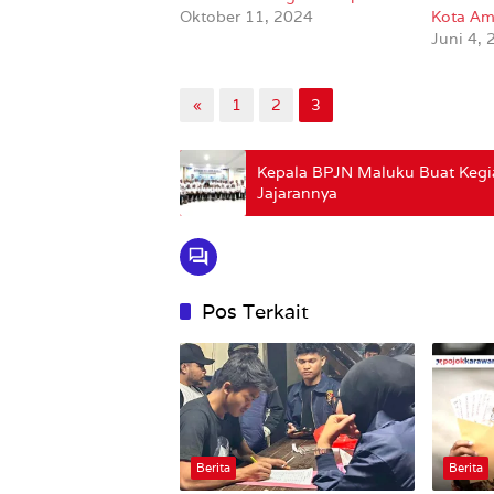
Oktober 11, 2024
Kota A
Juni 4,
«
1
2
3
Kepala BPJN Maluku Buat Kegia
Jajarannya
Pos Terkait
Berita
Berita