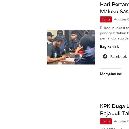
Hari Pertam
Maluku Sas
Berita
Agustus 
Di kedua lokasi 
penggeledahan ba
pemandu lagu (la
Bagikan ini:
Facebook
Menyukai ini:
KPK Duga 
Raja Juli T
Berita
Agustus 