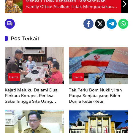
Menkeu Tidak Keberatan Pembentukan
Family Office Asalkan Tidak Menggunakan
APBN
Pos Terkait
Berita
Berita
Kejati Maluku Dalami Dua
Tak Perlu Bom Nuklir, Iran
Perkara Korupsi, Periksa
Punya Senjata yang Bikin
Saksi hingga Sita Uang
Dunia Ketar-Ketir
Rp100 Juta