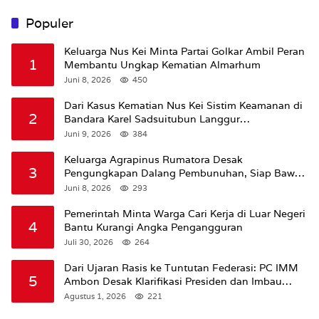
Populer
Keluarga Nus Kei Minta Partai Golkar Ambil Peran
1
Membantu Ungkap Kematian Almarhum
Juni 8, 2026
450
Dari Kasus Kematian Nus Kei Sistim Keamanan di
2
Bandara Karel Sadsuitubun Langgur
Dipertanyakan
Juni 9, 2026
384
Keluarga Agrapinus Rumatora Desak
3
Pengungkapan Dalang Pembunuhan, Siap Bawa
Kasus ke Komisi III DPR RI
Juni 8, 2026
293
Pemerintah Minta Warga Cari Kerja di Luar Negeri
4
Bantu Kurangi Angka Pengangguran
Juli 30, 2026
264
Dari Ujaran Rasis ke Tuntutan Federasi: PC IMM
5
Ambon Desak Klarifikasi Presiden dan Imbau
Tunda Pengibaran Bendera Merah Putih Di
Agustus 1, 2026
221
Maluku.