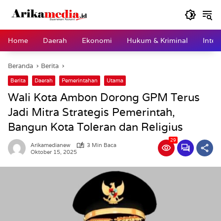
Langsung
ke
konten
Home
Daerah
Ekonomi
Hukum & Kriminal
Inter
Beranda
Berita
Berita
Daerah
Pemerintahan
Utama
Wali Kota Ambon Dorong GPM Terus
Jadi Mitra Strategis Pemerintah,
Bangun Kota Toleran dan Religius
29
Arikamedianew
3 Min Baca
Oktober 15, 2025