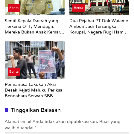
Berita
Berita
Sentil Kepala Daerah yang
Dua Pejabat PT Dok Waiame
Terkena OTT, Mendagri:
Ambon Jadi Tersangka
Mereka Bukan Anak Kemarin
Korupsi, Negara Rugi Hampir
Sore
Rp19 Miliar
Berita
Permanusa Lakukan Aksi
Desak Kejati Maluku Periksa
Bendahara Setwan SBB
Tinggalkan Balasan
Alamat email Anda tidak akan dipublikasikan.
Ruas yang
wajib ditandai
*