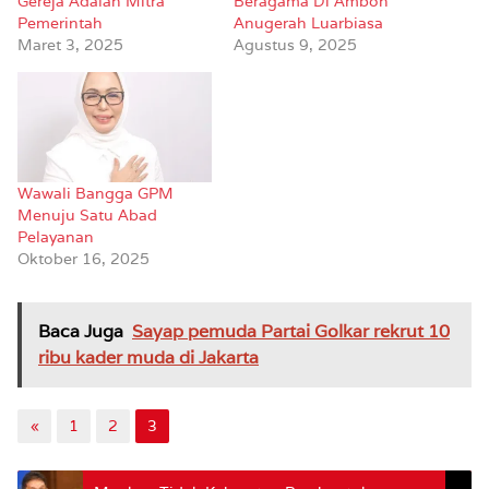
Gereja Adalah Mitra
Beragama Di Ambon
Pemerintah
Anugerah Luarbiasa
Maret 3, 2025
Agustus 9, 2025
Wawali Bangga GPM
Menuju Satu Abad
Pelayanan
Oktober 16, 2025
Baca Juga
Sayap pemuda Partai Golkar rekrut 10
ribu kader muda di Jakarta
«
1
2
3