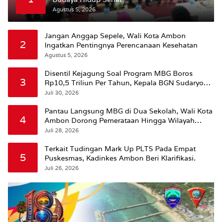
Agustus 5, 2026
Jangan Anggap Sepele, Wali Kota Ambon
2
Ingatkan Pentingnya Perencanaan Kesehatan
Agustus 5, 2026
Disentil Kejagung Soal Program MBG Boros
3
Rp10,5 Triliun Per Tahun, Kepala BGN Sudaryono
Beri Penjelasan
Juli 30, 2026
Pantau Langsung MBG di Dua Sekolah, Wali Kota
4
Ambon Dorong Pemerataan Hingga Wilayah
Leitimur Selatan
Juli 28, 2026
Terkait Tudingan Mark Up PLTS Pada Empat
5
Puskesmas, Kadinkes Ambon Beri Klarifikasi.
Juli 26, 2026