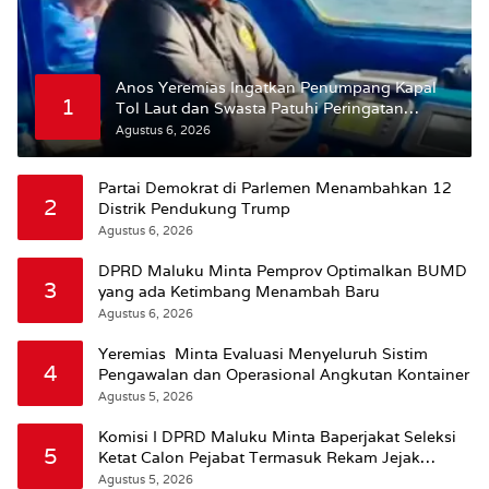
Anos Yeremias Ingatkan Penumpang Kapal
1
Tol Laut dan Swasta Patuhi Peringatan
BMKG
Agustus 6, 2026
Partai Demokrat di Parlemen Menambahkan 12
2
Distrik Pendukung Trump
Agustus 6, 2026
DPRD Maluku Minta Pemprov Optimalkan BUMD
3
yang ada Ketimbang Menambah Baru
Agustus 6, 2026
Yeremias Minta Evaluasi Menyeluruh Sistim
4
Pengawalan dan Operasional Angkutan Kontainer
Agustus 5, 2026
Komisi I DPRD Maluku Minta Baperjakat Seleksi
5
Ketat Calon Pejabat Termasuk Rekam Jejak
Hukum
Agustus 5, 2026