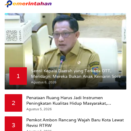
Sentil Kepala Daerah yang Terkena OTT,
1
Mendagri: Mereka Bukan Anak Kemarin Sore
Agustus 6, 2026
Penataan Ruang Harus Jadi Instrumen
2
Peningkatan Kualitas Hidup Masyarakat,
Wattimena: Revisi RT-RW Ditetapkan Pemkot
Agustus 5, 2026
Susun RDTR Sebagai Dasar Hukum
Pemkot Ambon Rancang Wajah Baru Kota Lewat
3
Revisi RTRW