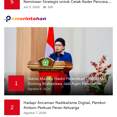
5
Kemitraan Strategis untuk Cetak Kader Pencerah
Bangsa “Membangun Peradaban dari Kampus”
Juli 3, 2026
200
Sekda Maluku Hadiri Pelantikan DPD IMM,
1
Dorong Mahasiswa Jadi Agen Perubahan
dan Mitra Strategis Pemerintah
Agustus 9, 2026
Hadapi Ancaman Radikalisme Digital, Pemkot
2
Ambon Perkuat Peran Keluarga
Agustus 7, 2026