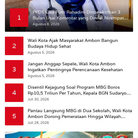
PPDS Elsa Putri Rahadini Dinonaktifkan 3
1
Bulan Usai Komentar yang Dinilai Nirempati
ke Pasien BPJS
Agustus 8, 2026
Wali Kota Ajak Masyarakat Ambon Bangun
2
Budaya Hidup Sehat
Agustus 5, 2026
Jangan Anggap Sepele, Wali Kota Ambon
3
Ingatkan Pentingnya Perencanaan Kesehatan
Agustus 5, 2026
Disentil Kejagung Soal Program MBG Boros
4
Rp10,5 Triliun Per Tahun, Kepala BGN Sudaryono
Beri Penjelasan
Juli 30, 2026
Pantau Langsung MBG di Dua Sekolah, Wali Kota
5
Ambon Dorong Pemerataan Hingga Wilayah
Leitimur Selatan
Juli 28, 2026