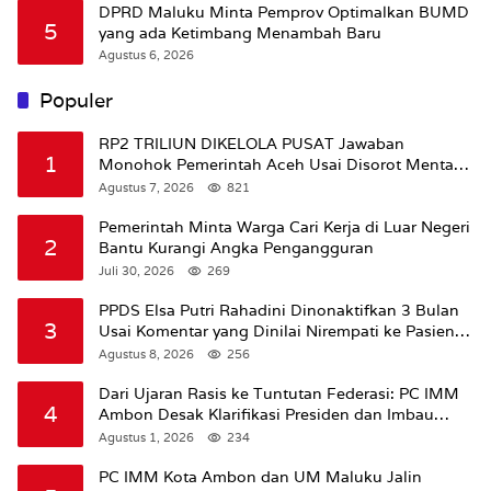
DPRD Maluku Minta Pemprov Optimalkan BUMD
5
yang ada Ketimbang Menambah Baru
Agustus 6, 2026
Populer
RP2 TRILIUN DIKELOLA PUSAT Jawaban
1
Monohok Pemerintah Aceh Usai Disorot Mentan
Amran Soal Dana Pertanian
Agustus 7, 2026
821
Pemerintah Minta Warga Cari Kerja di Luar Negeri
2
Bantu Kurangi Angka Pengangguran
Juli 30, 2026
269
PPDS Elsa Putri Rahadini Dinonaktifkan 3 Bulan
3
Usai Komentar yang Dinilai Nirempati ke Pasien
BPJS
Agustus 8, 2026
256
Dari Ujaran Rasis ke Tuntutan Federasi: PC IMM
4
Ambon Desak Klarifikasi Presiden dan Imbau
Tunda Pengibaran Bendera Merah Putih Di
Agustus 1, 2026
234
Maluku.
PC IMM Kota Ambon dan UM Maluku Jalin