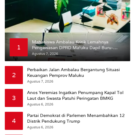
Mahasiswa Ambalau Kritik Lemahnya
1
Pengawasan DPRD Maluku Dapil Buru-
Bursel Terhadap Proses Perubahan Status
Agustus 7, 2026
Jalan
Perbaikan Jalan Ambalau Bergantung Situasi
2
Keuangan Pemprov Maluku
Agustus 7, 2026
Anos Yeremias Ingatkan Penumpang Kapal Tol
3
Laut dan Swasta Patuhi Peringatan BMKG
Agustus 6, 2026
Partai Demokrat di Parlemen Menambahkan 12
4
Distrik Pendukung Trump
Agustus 6, 2026