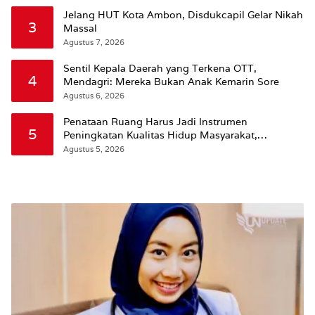
Jelang HUT Kota Ambon, Disdukcapil Gelar Nikah
3
Massal
Agustus 7, 2026
Sentil Kepala Daerah yang Terkena OTT,
4
Mendagri: Mereka Bukan Anak Kemarin Sore
Agustus 6, 2026
Penataan Ruang Harus Jadi Instrumen
5
Peningkatan Kualitas Hidup Masyarakat,
Wattimena: Revisi RT-RW Ditetapkan Pemkot
Agustus 5, 2026
Susun RDTR Sebagai Dasar Hukum