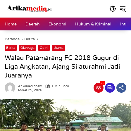
Langsung
ke
konten
Home
Daerah
Ekonomi
Hukum & Kriminal
Inter
Beranda
Berita
Berita
Olahraga
Opini
Utama
Walau Patamarang FC 2018 Gugur di
Liga Angkatan, Ajang Silaturahmi Jadi
Juaranya
29
Arikamedianew
1 Min Baca
Maret 25, 2026