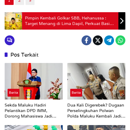
1
2
»
Pimpin Kembali Golkar SBB, Hehanussa :
Target Menang di Lima Dapil, Perkuat Basis
Rakyat
Pos Terkait
Berita
Berita
Sekda Maluku Hadiri
Dua Kali Digerebek? Dugaan
Pelantikan DPD IMM,
Perselingkuhan Polwan
Dorong Mahasiswa Jadi
Polda Maluku Kembali Jadi
Agen Perubahan dan Mitra
Sorotan
Strategis Pemerintah