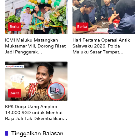
Berita
Berita
ICMI Maluku Matangkan
Hari Pertama Operasi Antik
Muktamar VIII, Dorong Riset
Salawaku 2026, Polda
Jadi Penggerak
Maluku Sasar Tempat
Pembangunan
Hiburan Malam di Ambon
Berita
KPK Duga Uang Amplop
14.000 SGD untuk Menhut
Raja Juli Tak Dikembalikan
Utuh
Tinggalkan Balasan