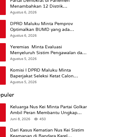
Partai Demokrat di Parlemen
Menambahkan 12 Distrik
Pendukung Trump
Agustus 6, 2026
DPRD Maluku Minta Pemprov
Optimalkan BUMD yang ada
Ketimbang Menambah Baru
Agustus 6, 2026
Yeremias Minta Evaluasi
Menyeluruh Sistim Pengawalan dan
Operasional Angkutan Kontainer
Agustus 5, 2026
Komisi I DPRD Maluku Minta
Baperjakat Seleksi Ketat Calon
Pejabat Termasuk Rekam Jejak
Agustus 5, 2026
Hukum
puler
Keluarga Nus Kei Minta Partai Golkar
Ambil Peran Membantu Ungkap
Kematian Almarhum
Juni 8, 2026
450
Dari Kasus Kematian Nus Kei Sistim
Keamanan di Bandara Karel