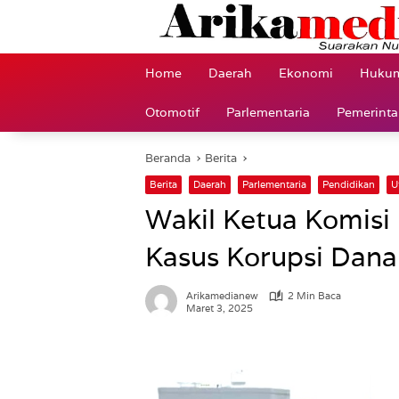
Langsung
ke
konten
Home
Daerah
Ekonomi
Hukum
Otomotif
Parlementaria
Pemerint
Beranda
Berita
Berita
Daerah
Parlementaria
Pendidikan
U
Wakil Ketua Komisi 
Kasus Korupsi Dan
Arikamedianew
2 Min Baca
Maret 3, 2025