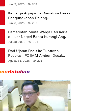
Sadsuitubun Langgur
Juni 9, 2026
383
Dipertanyakan
Keluarga Agrapinus Rumatora Desak
Pengungkapan Dalang
Pembunuhan, Siap Bawa Kasus ke
Juni 8, 2026
292
Komisi III DPR RI
Pemerintah Minta Warga Cari Kerja
di Luar Negeri Bantu Kurangi Angka
Pengangguran
Juli 30, 2026
264
Dari Ujaran Rasis ke Tuntutan
Federasi: PC IMM Ambon Desak
Klarifikasi Presiden dan Imbau
Agustus 1, 2026
221
Tunda Pengibaran Bendera Merah
Putih Di Maluku.