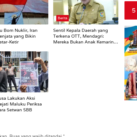
5
Berita
u Bom Nuklir, Iran
Sentil Kepala Daerah yang
enjata yang Bikin
Terkena OTT, Mendagri:
tar-Ketir
Mereka Bukan Anak Kemarin
Sore
sa Lakukan Aksi
ejati Maluku Periksa
ara Setwan SBB
kan.
Ruas yang wajib ditandai
*