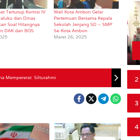
at Tertutup Komisi IV
Wali Kota Ambon Gelar
aluku dan Dinas
Pertemuan Bersama Kepala
kan Soal Hilangnya
Sekolah Jenjang SD – SMP
n DAK dan BOS
Se-Kota Ambon
2025
Maret 26, 2025
ma Mempererat Silturahmi
2
3
4