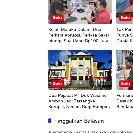
Berita
Berita
Kejati Maluku Dalami Dua
Tak Perl
Perkara Korupsi, Periksa Saksi
Punya S
hingga Sita Uang Rp100 Juta
Dunia Ke
Berita
Berita
Dua Pejabat PT Dok Waiame
Permanu
Ambon Jadi Tersangka
Desak K
Korupsi, Negara Rugi Hampir
Bendah
Rp19 Miliar
Tinggalkan Balasan
Alamat email Anda tidak akan dipublikasi