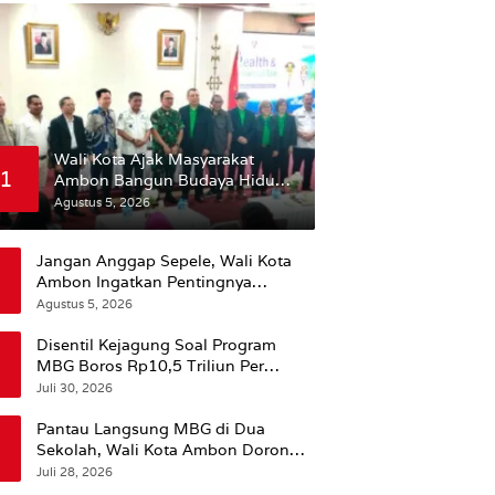
Wali Kota Ajak Masyarakat
1
Ambon Bangun Budaya Hidup
Sehat
Agustus 5, 2026
Jangan Anggap Sepele, Wali Kota
Ambon Ingatkan Pentingnya
Perencanaan Kesehatan
Agustus 5, 2026
Disentil Kejagung Soal Program
MBG Boros Rp10,5 Triliun Per
Tahun, Kepala BGN Sudaryono Beri
Juli 30, 2026
Penjelasan
Pantau Langsung MBG di Dua
Sekolah, Wali Kota Ambon Dorong
Pemerataan Hingga Wilayah
Juli 28, 2026
Leitimur Selatan