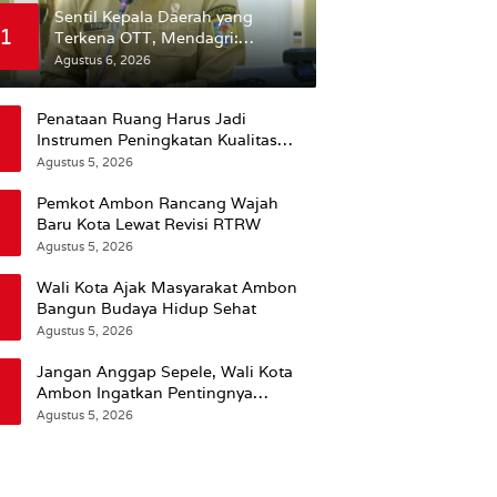
Sentil Kepala Daerah yang
1
Terkena OTT, Mendagri:
Mereka Bukan Anak Kemarin
Agustus 6, 2026
Sore
Penataan Ruang Harus Jadi
Instrumen Peningkatan Kualitas
Hidup Masyarakat, Wattimena:
Agustus 5, 2026
Revisi RT-RW Ditetapkan Pemkot
Susun RDTR Sebagai Dasar Hukum
Pemkot Ambon Rancang Wajah
Baru Kota Lewat Revisi RTRW
Agustus 5, 2026
Wali Kota Ajak Masyarakat Ambon
Bangun Budaya Hidup Sehat
Agustus 5, 2026
Jangan Anggap Sepele, Wali Kota
Ambon Ingatkan Pentingnya
Perencanaan Kesehatan
Agustus 5, 2026