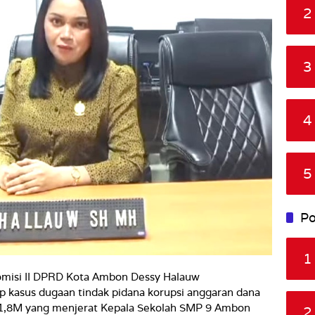
2
3
4
5
Po
1
omisi II DPRD Kota Ambon Dessy Halauw
p kasus dugaan tindak pidana korupsi anggaran dana
 1,8M yang menjerat Kepala Sekolah SMP 9 Ambon
2