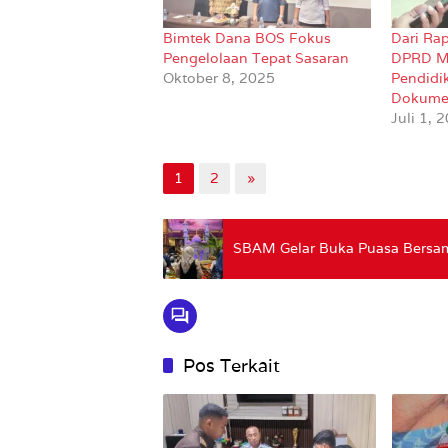
Bimtek Dana BOS Fokus
Dari Rap
Pengelolaan Tepat Sasaran
DPRD M
Oktober 8, 2025
Pendidi
Dokume
Juli 1, 
1
2
»
SBAM Gelar Buka Puasa Bersa
Pos Terkait