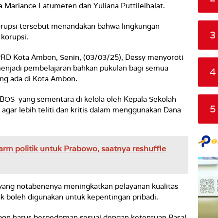
 Mariance Latumeten dan Yuliana Puttileihalat.
orupsi tersebut menandakan bahwa lingkungan
3
korupsi.
DPRD Kota Ambon, Senin, (03/03/25), Dessy menyoroti
enjadi pembelajaran bahkan pukulan bagi semua
4
ng ada di Kota Ambon.
OS yang sementara di kelola oleh Kepala Sekolah
5
agar lebih teliti dan kritis dalam menggunakan Dana
rm politik untuk Prabowo, saatnya reshuffle
yang notabenenya meningkatkan pelayanan kualitas
ak boleh digunakan untuk kepentingan pribadi.
on harus berpedoman sesuai dengan ketentuan Pasal