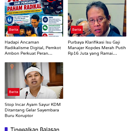
Perubahan Status Jalan
Berita
Berita
Hadapi Ancaman
Purbaya Klarifikasi Isu Gaji
Radikalisme Digital, Pemkot
Manajer Kopdes Merah Putih
Ambon Perkuat Peran
Rp16 Juta yang Ramai
Keluarga
Dibahas Publik
Berita
Stop Incar Ayam Sayur KDM
Ditantang Gelar Sayembara
Buru Koruptor
Tinggalkan Balasan