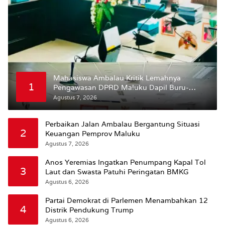
Mahasiswa Ambalau Kritik Lemahnya
1
Pengawasan DPRD Maluku Dapil Buru-
Bursel Terhadap Proses Perubahan Status
Agustus 7, 2026
Jalan
Perbaikan Jalan Ambalau Bergantung Situasi
2
Keuangan Pemprov Maluku
Agustus 7, 2026
Anos Yeremias Ingatkan Penumpang Kapal Tol
3
Laut dan Swasta Patuhi Peringatan BMKG
Agustus 6, 2026
Partai Demokrat di Parlemen Menambahkan 12
4
Distrik Pendukung Trump
Agustus 6, 2026