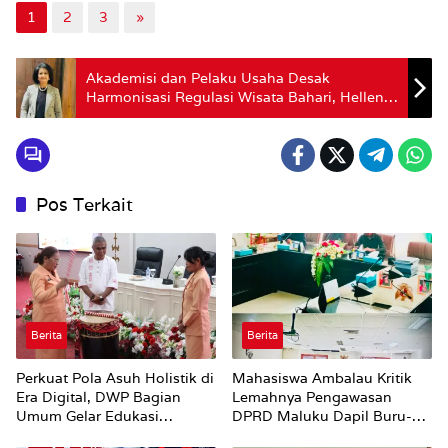
1
2
3
»
Akademisi dan Pelaku Usaha Desak
Harmonisasi Regulasi Wisata Bahari, Hellen
de Lima: Berpotensi Timbulkan Hambatan
dalam Pengelolaan maupun Pengembangan
Pos Terkait
Berita
Berita
Perkuat Pola Asuh Holistik di
Mahasiswa Ambalau Kritik
Era Digital, DWP Bagian
Lemahnya Pengawasan
Umum Gelar Edukasi
DPRD Maluku Dapil Buru-
Parenting Bagi Orang Tua
Bursel Terhadap Proses