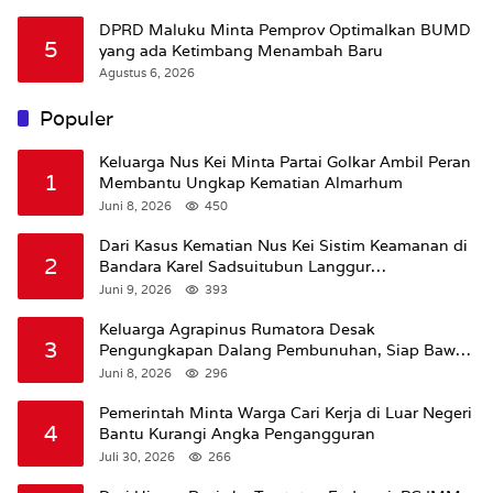
DPRD Maluku Minta Pemprov Optimalkan BUMD
5
yang ada Ketimbang Menambah Baru
Agustus 6, 2026
Populer
Keluarga Nus Kei Minta Partai Golkar Ambil Peran
1
Membantu Ungkap Kematian Almarhum
Juni 8, 2026
450
Dari Kasus Kematian Nus Kei Sistim Keamanan di
2
Bandara Karel Sadsuitubun Langgur
Dipertanyakan
Juni 9, 2026
393
Keluarga Agrapinus Rumatora Desak
3
Pengungkapan Dalang Pembunuhan, Siap Bawa
Kasus ke Komisi III DPR RI
Juni 8, 2026
296
Pemerintah Minta Warga Cari Kerja di Luar Negeri
4
Bantu Kurangi Angka Pengangguran
Juli 30, 2026
266