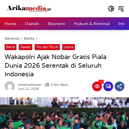
Langsung
ke
konten
Home
Daerah
Ekonomi
Hukum & Kriminal
Inter
Beranda
Berita
Berita
Daerah
TNI dan POLRI
Utama
Wakapolri Ajak Nobar Gratis Piala
Dunia 2026 Serentak di Seluruh
Indonesia
21
Arikamedianew
3 Min Baca
Juni 12, 2026