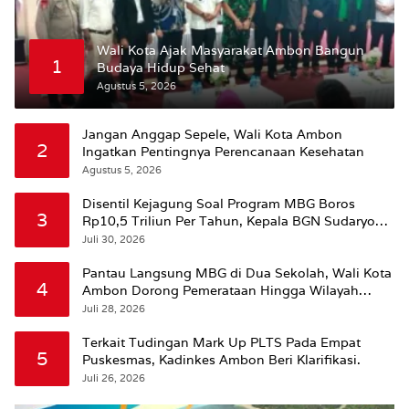
Wali Kota Ajak Masyarakat Ambon Bangun
1
Budaya Hidup Sehat
Agustus 5, 2026
Jangan Anggap Sepele, Wali Kota Ambon
2
Ingatkan Pentingnya Perencanaan Kesehatan
Agustus 5, 2026
Disentil Kejagung Soal Program MBG Boros
3
Rp10,5 Triliun Per Tahun, Kepala BGN Sudaryono
Beri Penjelasan
Juli 30, 2026
Pantau Langsung MBG di Dua Sekolah, Wali Kota
4
Ambon Dorong Pemerataan Hingga Wilayah
Leitimur Selatan
Juli 28, 2026
Terkait Tudingan Mark Up PLTS Pada Empat
5
Puskesmas, Kadinkes Ambon Beri Klarifikasi.
Juli 26, 2026