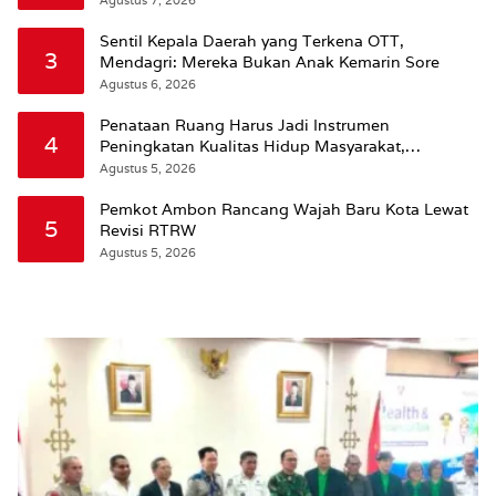
Agustus 7, 2026
Sentil Kepala Daerah yang Terkena OTT,
3
Mendagri: Mereka Bukan Anak Kemarin Sore
Agustus 6, 2026
Penataan Ruang Harus Jadi Instrumen
4
Peningkatan Kualitas Hidup Masyarakat,
Wattimena: Revisi RT-RW Ditetapkan Pemkot
Agustus 5, 2026
Susun RDTR Sebagai Dasar Hukum
Pemkot Ambon Rancang Wajah Baru Kota Lewat
5
Revisi RTRW
Agustus 5, 2026