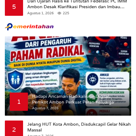
Dari Ujaran Rasis ke Tuntutan Federasi: PC IMM
5
Ambon Desak Klarifikasi Presiden dan Imbau
Tunda Pengibaran Bendera Merah Putih Di
Agustus 1, 2026
225
Maluku.
Hadapi Ancaman Radikalisme Digital,
1
Pemkot Ambon Perkuat Peran Keluarga
Agustus 7, 2026
Jelang HUT Kota Ambon, Disdukcapil Gelar Nikah
2
Massal