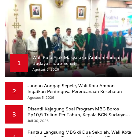
Wali Kota Ajak Masyarakat Ambon Bangun
1
Budaya Hidup Sehat
Agustus 5, 2026
Jangan Anggap Sepele, Wali Kota Ambon
2
Ingatkan Pentingnya Perencanaan Kesehatan
Agustus 5, 2026
Disentil Kejagung Soal Program MBG Boros
3
Rp10,5 Triliun Per Tahun, Kepala BGN Sudaryono
Beri Penjelasan
Juli 30, 2026
Pantau Langsung MBG di Dua Sekolah, Wali Kota