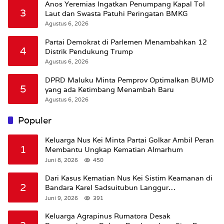
Anos Yeremias Ingatkan Penumpang Kapal Tol
3
Laut dan Swasta Patuhi Peringatan BMKG
Agustus 6, 2026
Partai Demokrat di Parlemen Menambahkan 12
4
Distrik Pendukung Trump
Agustus 6, 2026
DPRD Maluku Minta Pemprov Optimalkan BUMD
5
yang ada Ketimbang Menambah Baru
Agustus 6, 2026
Populer
Keluarga Nus Kei Minta Partai Golkar Ambil Peran
1
Membantu Ungkap Kematian Almarhum
Juni 8, 2026
450
Dari Kasus Kematian Nus Kei Sistim Keamanan di
2
Bandara Karel Sadsuitubun Langgur
Dipertanyakan
Juni 9, 2026
391
Keluarga Agrapinus Rumatora Desak