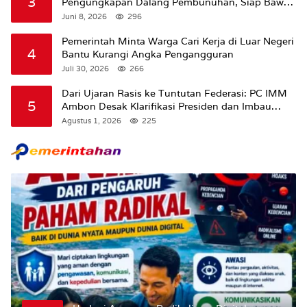
3
Pengungkapan Dalang Pembunuhan, Siap Bawa
Kasus ke Komisi III DPR RI
Juni 8, 2026
296
Pemerintah Minta Warga Cari Kerja di Luar Negeri
4
Bantu Kurangi Angka Pengangguran
Juli 30, 2026
266
Dari Ujaran Rasis ke Tuntutan Federasi: PC IMM
5
Ambon Desak Klarifikasi Presiden dan Imbau
Tunda Pengibaran Bendera Merah Putih Di
Agustus 1, 2026
225
Maluku.