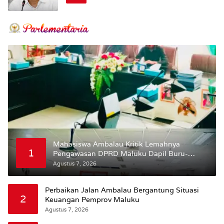
Mahasiswa Ambalau Kritik Lemahnya
1
Pengawasan DPRD Maluku Dapil Buru-
Bursel Terhadap Proses Perubahan Status
Agustus 7, 2026
Jalan
Perbaikan Jalan Ambalau Bergantung Situasi
2
Keuangan Pemprov Maluku
Agustus 7, 2026