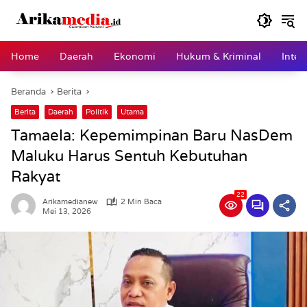
Langsung
ke
konten
Home
Daerah
Ekonomi
Hukum & Kriminal
Inter
Beranda
Berita
Berita
Daerah
Politik
Utama
Tamaela: Kepemimpinan Baru NasDem
Maluku Harus Sentuh Kebutuhan
Rakyat
22
Arikamedianew
2 Min Baca
Mei 13, 2026