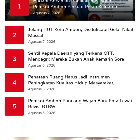
Hadapi Ancaman Radikalisme Digital,
1
Pemkot Ambon Perkuat Peran Keluarga
Agustus 7, 2026
Jelang HUT Kota Ambon, Disdukcapil Gelar Nikah
2
Massal
Agustus 7, 2026
Sentil Kepala Daerah yang Terkena OTT,
3
Mendagri: Mereka Bukan Anak Kemarin Sore
Agustus 6, 2026
Penataan Ruang Harus Jadi Instrumen
4
Peningkatan Kualitas Hidup Masyarakat,
Wattimena: Revisi RT-RW Ditetapkan Pemkot
Agustus 5, 2026
Susun RDTR Sebagai Dasar Hukum
Pemkot Ambon Rancang Wajah Baru Kota Lewat
5
Revisi RTRW
Agustus 5, 2026