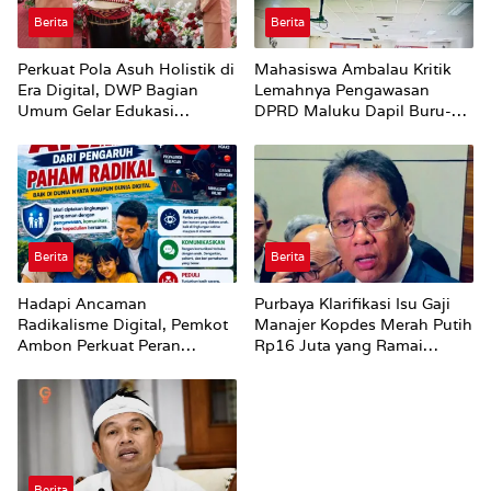
Berita
Berita
Perkuat Pola Asuh Holistik di
Mahasiswa Ambalau Kritik
Era Digital, DWP Bagian
Lemahnya Pengawasan
Umum Gelar Edukasi
DPRD Maluku Dapil Buru-
Parenting Bagi Orang Tua
Bursel Terhadap Proses
Perubahan Status Jalan
Berita
Berita
Hadapi Ancaman
Purbaya Klarifikasi Isu Gaji
Radikalisme Digital, Pemkot
Manajer Kopdes Merah Putih
Ambon Perkuat Peran
Rp16 Juta yang Ramai
Keluarga
Dibahas Publik
Berita